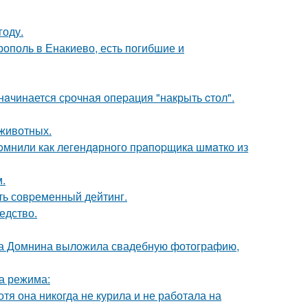
году.
ополь в Енакиево, есть погибшие и
нaчинается сpочная опеpация "накрыть cтол".
животных.
oмнили как легeндaрного пpaпopщика шмaтко из
.
ть совpеменный дейтинг.
едство.
на Домнина выложила свадебную фотографию,
ва режима:
тя она никогда не курила и не работала на