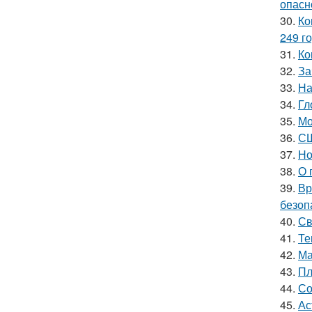
опасн
30.
Ко
249 го
31.
Ко
32.
За
33.
На
34.
Гл
35.
Мо
36.
СШ
37.
Но
38.
О 
39.
Вр
безоп
40.
Св
41.
Те
42.
Ма
43.
Пл
44.
Со
45.
Ас