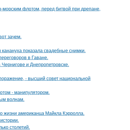
-морским флотом, перед битвой при дрепане,
вот зачем.
 канануха показала свадебные снимки.
переговоров в Гаване.
 Чернигове и Днепропетровске.
поражение, - высший совет национальной
отом - манипулятором.
ным волнам.
 о жизни американца Майкла Кэрролла.
истории.
ько столетий.