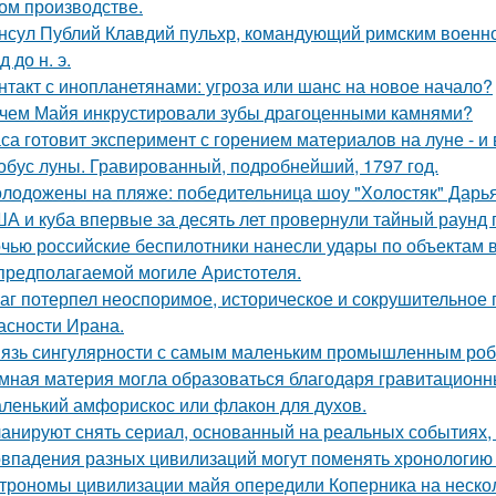
ом производстве.
нсул Публий Клавдий пульхр, командующий римским военно
д до н. э.
нтакт с инопланетянами: угроза или шанс на новое начало?
чем Майя инкрустировали зубы драгоценными камнями?
са готовит эксперимент с горением материалов на луне - и 
обус луны. Гравированный, подробнейший, 1797 год.
лодожены на пляже: победительница шоу "Холостяк" Дарья
А и куба впервые за десять лет провернули тайный раунд 
чью российские беспилотники нанесли удары по объектам в
предполагаемой могиле Аристотеля.
аг потерпел неоспоримое, историческое и сокрушительное 
асности Ирана.
язь сингулярности с самым маленьким промышленным роб
мная материя могла образоваться благодаря гравитацион
ленький амфорискос или флакон для духов.
анируют снять сериал, основанный на реальных событиях,
впадения разных цивилизаций могут поменять хронологию 
трономы цивилизации майя опередили Коперника на нескол