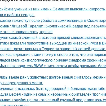
сийские ученые из нии имени Семашко выяснили: скорость 
ов и работы сердца.
сажир таксистку после убийства сожительницы в Омске зар
омен "Лицевой Тарелки": биологический радар под перьями
е это не понравилось, короче!
учен самый сложный в истории прямой снимок экзопланеты
етики доказали присутствие выходцев из киевской Руси в Ви
сиянке грозит тюрьма в Турции за запрет 13-летней девочке
ое исследование ставит точку в споре о том, что ели перв
ледователи физиологическую причину синдрома хроническо
Мытищах водитель BMW с пистолетом якобы распылил балло
лизывание ран у животных долгое время считалось механ
ку поврежденного места.
еленная отказалась быть однородной в большом масштабе 
дуза цефея - один из самых необычных обитателей тропиче
льшая голубая цапля - это самый крупный представитель с
гает двух метров!