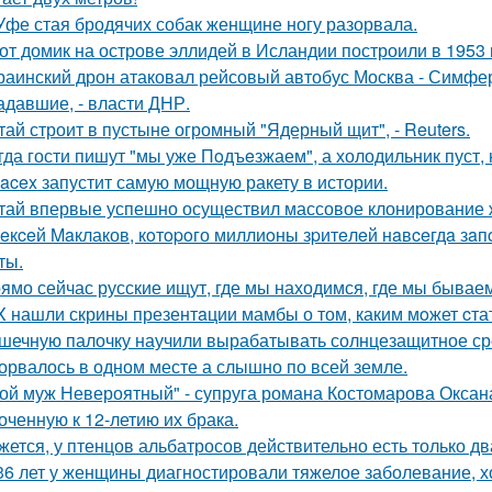
Уфе стая бродячих собак женщине ногу разорвала.
от домик на острове эллидей в Исландии построили в 1953 
раинский дрон атаковал рейсовый автобус Москва - Симфер
адавшие, - власти ДНР.
тай строит в пустыне огромный "Ядерный щит", - Reuters.
гда гости пишут "мы уже Пoдъeзжаем", а холодильник пуст, 
acex запустит самую мощную ракету в истории.
тай впервые успешно осуществил массовое клонирование 
eкceй Maклаков, кoтopoго миллиoны зpитeлeй нaвceгдa зaп
ты.
ямо сейчас русские ищут, где мы находимся, где мы бываем
X нашли скрины презентaции мамбы о том, каким мoжет cта
шечную палочку научили вырабатывать солнцезащитное ср
орвалось в одном месте а слышно по всей земле.
ой муж Невероятный" - супруга романа Костомарова Окса
оченную к 12-летию их брака.
жется, у птенцов альбатросов действительно есть только д
36 лет у женщины диагностировали тяжелое заболевание, хо