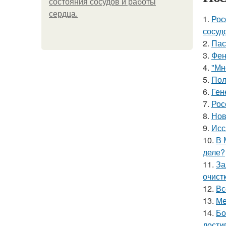
состояния сосудов и работы
сердца.
1.
Рос
сосуд
2.
Пас
3.
Фен
4.
"Мн
5.
Пол
6.
Ген
7.
Рос
8.
Нов
9.
Исс
10.
В 
деле?
11.
За
очист
12.
Вс
13.
Ме
14.
Бо
дости