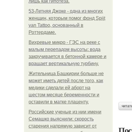
лишь как гипотеза.
53-Летняя Джоке - одна из многих
женщин, которым помог фонд Spijt
van Tattoo, основанный в
Роттердаме.
Вихревые микро - ГЭС на реке с
малым перепадом высоты: вода
закручивается в бетонной камере и
вращает вертикальную турбину.
Жительница Башкирии больше не
может иметь детей после того, как
медики сделали ей аборт на
шестом месяце беременности и
оставили в матке плаценту.
читат
Российские ученые из нии имени
Семашко выяснили: скорость
старения напрямую зависит от
Пос