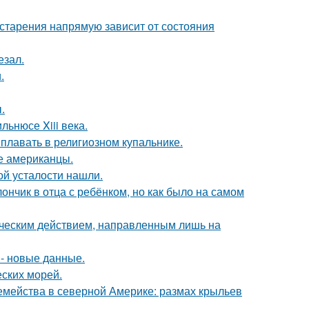
старения напрямую зависит от состояния
езал.
.
.
льнюсе Xiii века.
 плавать в религиозном купальнике.
ые американцы.
й усталости нашли.
нчик в отца с ребёнком, но как было на самом
ическим действием, направленным лишь на
- новые данные.
ских морей.
емейства в северной Америке: размах крыльев