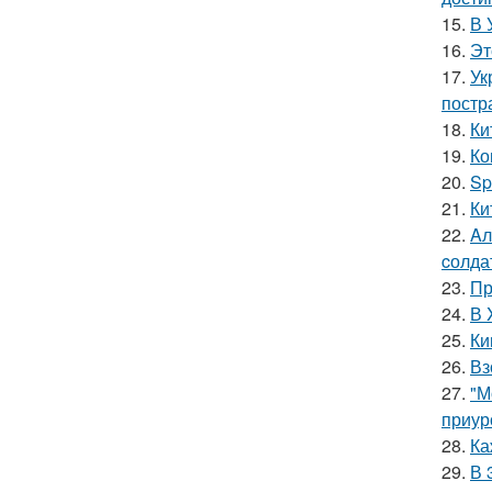
15.
В 
16.
Эт
17.
Ук
постр
18.
Ки
19.
Ко
20.
Sp
21.
Ки
22.
Aл
cолда
23.
Пр
24.
В 
25.
Ки
26.
Вз
27.
"М
приур
28.
Ка
29.
В 