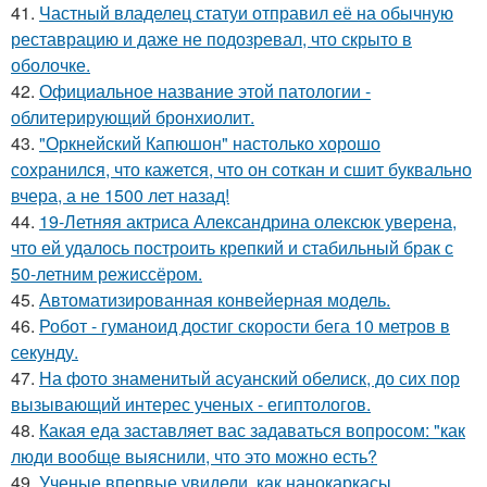
41.
Частный владелец статуи отправил её на обычную
реставрацию и даже не подозревал, что скрыто в
оболочке.
42.
Официальное название этой патологии -
облитерирующий бронхиолит.
43.
"Оркнейский Капюшон" настолько хорошо
сохранился, что кажется, что он соткан и сшит буквально
вчера, а не 1500 лет назад!
44.
19-Летняя актриса Александрина олексюк уверена,
что ей удалось построить крепкий и стабильный брак с
50-летним режиссёром.
45.
Автоматизированная конвейерная модель.
46.
Робот - гуманоид достиг скорости бега 10 метров в
секунду.
47.
На фото знаменитый асуанский обелиск, до сих пор
вызывающий интерес ученых - египтологов.
48.
Какая еда заставляет вас задаваться вопросом: "как
люди вообще выяснили, что это можно есть?
49.
Ученые впервые увидели, как нанокаркасы