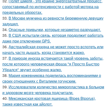
32.
Полет шмеля - это крайне энергозатратный процесс,
сопоставимый по интенсивности с работой мотора на
предельных оборотах.
33.
В Москве мужчина из ревности беременную девушку
задушил.
34.
Опасные привычки, которые незаметно разрушают.
35.
В США испытали связь, которая продолжит работать
даже при отключении GPS.
36.
Австралийская ехидна не может просто вспотеть или
начать часто дышать, когда становится жарко.
37.
В природе иногда встречается такой уровень заботы,
после которого человеческая фраза "я Просто Быстро
Убрался" звучит особенно жалко.
38.
Мария кожевникова поделилась воспоминаниями о
своих отношениях с Виталием гогунским.
39.
Исследователи количество микропластика в больном
и здоровом мозге человека подсчитали.
40.
Мексиканская кротовая ящерица (Bipes Biporus),
также известная как айолот.