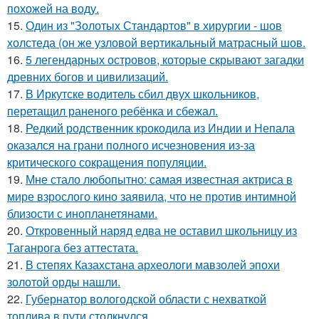
похожей на воду.
15.
Один из "Золотых Стандартов" в хирургии - шов
холстеда (он же узловой вертикальный матрасный шов.
16.
5 легендарных островов, которые скрывают загадки
древних богов и цивилизаций.
17.
В Иркутске водитель сбил двух школьников,
перетащил раненого ребёнка и сбежал.
18.
Редкий родственник крокодила из Индии и Непала
оказался на грани полного исчезновения из-за
критического сокращения популяции.
19.
Мне стало любопытно: самая известная актриса в
мире взрослого кино заявила, что не против интимной
близости с инопланетянами.
20.
Откровенный наряд едва не оставил школьницу из
Таганрога без аттестата.
21.
В степях Казахстана археологи мавзолей эпохи
золотой орды нашли.
22.
Губернатор вологодской области с нехваткой
топлива в пути столкнулся.