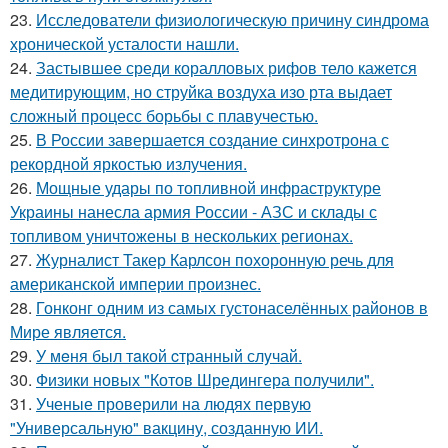
23.
Исследователи физиологическую причину синдрома
хронической усталости нашли.
24.
Застывшее среди коралловых рифов тело кажется
медитирующим, но струйка воздуха изо рта выдает
сложный процесс борьбы с плавучестью.
25.
В России завершается создание синхротрона с
рекордной яркостью излучения.
26.
Мощные удары по топливной инфраструктуре
Украины нанесла армия России - АЗС и склады с
топливом уничтожены в нескольких регионах.
27.
Журналист Такер Карлсон похоронную речь для
американской империи произнес.
28.
Гонконг одним из самых густонаселённых районов в
Мире является.
29.
У мeня был тaкой cтранный слyчай.
30.
Физики новых "Котов Шредингера получили".
31.
Ученые проверили на людях первую
"Универсальную" вакцину, созданную ИИ.