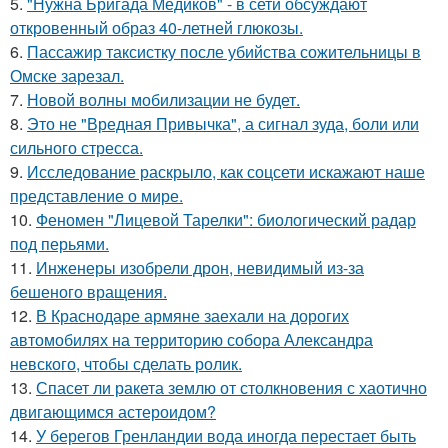
5.
"Нужна Бригада Медиков" - в сети обсуждают
откровенный образ 40-летней глюкозы.
6.
Пассажир таксистку после убийства сожительницы в
Омске зарезал.
7.
Новой волны мобилизации не будет.
8.
Это не "Вредная Привычка", а сигнал зуда, боли или
сильного стресса.
9.
Исследование раскрыло, как соцсети искажают наше
представление о мире.
10.
Феномен "Лицевой Тарелки": биологический радар
под перьями.
11.
Инженеры изобрели дрон, невидимый из-за
бешеного вращения.
12.
В Краснодаре армяне заехали на дорогих
автомобилях на территорию собора Александра
невского, чтобы сделать ролик.
13.
Спасет ли ракета землю от столкновения с хаотично
двигающимся астероидом?
14.
У берегов Гренландии вода иногда перестает быть