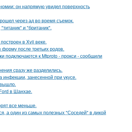
номии: он напрямую увидел поверхность
рошел через ад во время съемок.
"титаник" и "британик".
остроен в Xvii веке.
в форму после третьих родов.
и подключаются к Mtproto - прокси - сообщили
нения сразу же разделились.
а инфекции, занесенной при укусе.
 вышло.
Ford в Шанхае.
орят все меньше.
ься, а один из самых полезных "Соседей" в дикой