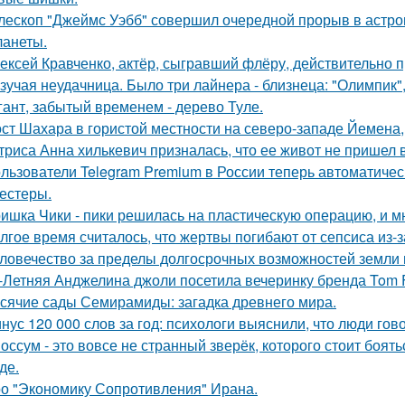
лескоп "Джеймс Уэбб" совершил очередной прорыв в астро
ланеты.
ексей Кравченко, актёр, сыгравший флёру, действительно п
зучая неудачница. Было три лайнера - близнеца: "Олимпик", 
гант, забытый временем - дерево Туле.
ст Шахара в гористой местности на северо-западе Йемена, п
триса Анна хилькевич призналась, что ее живот не пришел 
льзователи Telegram Premium в России теперь автоматическ
тестеры.
ишка Чики - пики решилась на пластическую операцию, и м
лгое время считалось, что жертвы погибают от сепсиса из-з
ловечество за пределы долгосрочных возможностей земли
-Летняя Анджелина джоли посетила вечеринку бренда Tom 
сячие сады Семирамиды: загадка древнего мира.
нус 120 000 слов за год: психологи выяснили, что люди гов
оссум - это вовсе не странный зверёк, которого стоит боят
де.
о "Экономику Сопротивления" Ирана.