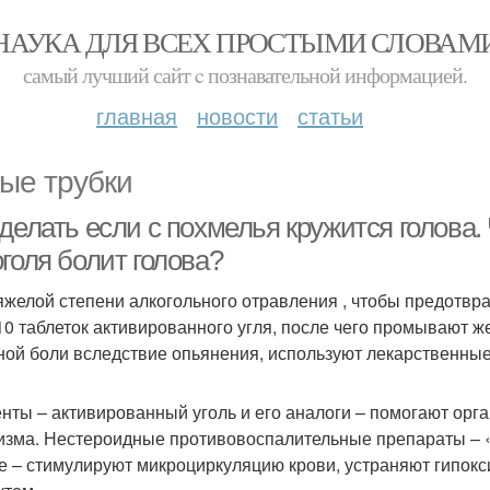
НАУКА ДЛЯ ВСЕХ ПРОСТЫМИ СЛОВАМ
самый лучший сайт c познавательной информацией.
главная
новости
статьи
ые трубки
делать если с похмелья кружится голова.
голя болит голова?
яжелой степени алкогольного отравления , чтобы предотвр
10 таблеток активированного угля, после чего промывают ж
ной боли вследствие опьянения, используют лекарственные
нты – активированный уголь и его аналоги – помогают орг
изма. Нестероидные противовоспалительные препараты – 
е – стимулируют микроциркуляцию крови, устраняют гипок