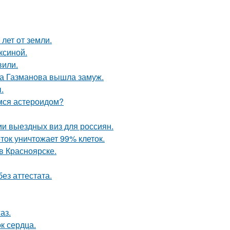
лет от земли.
ксиной.
вили.
га Газманова вышла замуж.
.
имся астероидом?
и выездных виз для россиян.
ток уничтожает 99% клеток.
 в Красноярске.
ез аттестата.
аз.
к сердца.