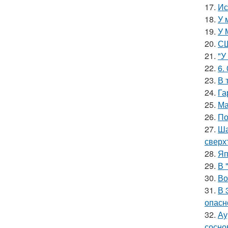
17.
Ис
18.
У 
19.
У 
20.
СШ
21.
"У
22.
6.
23.
В 
24.
Га
25.
Ма
26.
По
27.
Ша
сверх
28.
Яп
29.
В 
30.
Во
31.
В 
опасн
32.
Ау
сосно