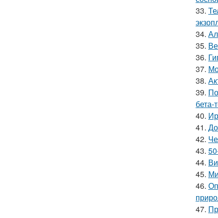
33.
Те
экзоп
34.
Ал
35.
Ве
36.
Ги
37.
Мо
38.
Ак
39.
По
бета-
40.
Ир
41.
До
42.
Че
43.
50
44.
Ви
45.
Ми
46.
Оп
приро
47.
Пр