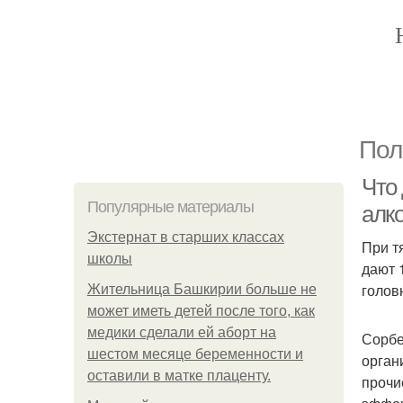
Пол
Что 
Популярные материалы
алко
Экстернат в старших классах
При т
школы
дают 
голов
Жительница Башкирии больше не
может иметь детей после того, как
медики сделали ей аборт на
Сорбе
шестом месяце беременности и
орган
оставили в матке плаценту.
прочи