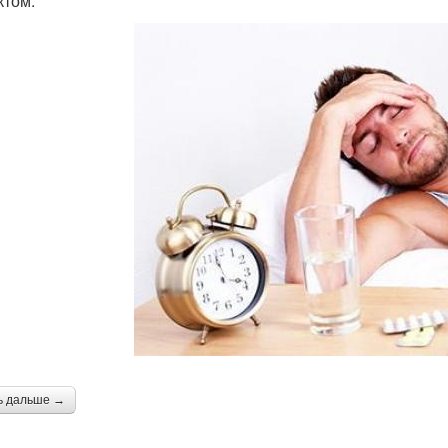
том.
ь дальше →