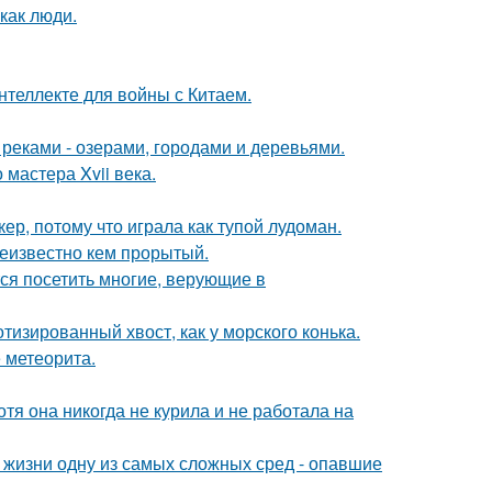
как люди.
нтеллекте для войны с Китаем.
реками - озерами, городами и деревьями.
мастера Xvii века.
ер, потому что играла как тупой лудоман.
еизвестно кем прорытый.
ся посетить многие, верующие в
тизированный хвост, как у морского конька.
 метеорита.
тя она никогда не курила и не работала на
 жизни одну из самых сложных сред - опавшие