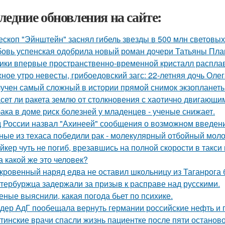
ледние обновления на сайте:
ескоп "Эйнштейн" заснял гибель звезды в 500 млн световых 
овь успенская одобрила новый роман дочери Татьяны Пла
ики впервые пространственно-временной кристалл распла
ное утро невесты, грибоедовский загс: 22-летняя дочь Оле
учен самый сложный в истории прямой снимок экзопланеты
сет ли ракета землю от столкновения с хаотично двигающ
ака в доме риск болезней у младенцев - ученые снижает.
 России назвал "Ахинеей" сообщения о возможном введени
ные из техаса победили рак - молекулярный отбойный моло
йкер чуть не погиб, врезавшись на полной скорости в такси
а какой же это человек?
кровенный наряд едва не оставил школьницу из Таганрога б
тербуржца задержали за призыв к расправе над русскими.
еные выяснили, какая погода бьет по психике.
дер АдГ пообещала вернуть германии российские нефть и г
тинские врачи спасли жизнь пациентке после пяти останово