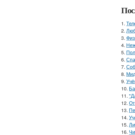
Пос
1.
Тел
2.
Люб
3.
Физ
4.
Неж
5.
Пол
6.
Спа
7.
Соб
8.
Мид
9.
Учё
10.
Ба
11.
"Д
12.
От
13.
Пе
14.
Уч
15.
Ли
16.
Чи