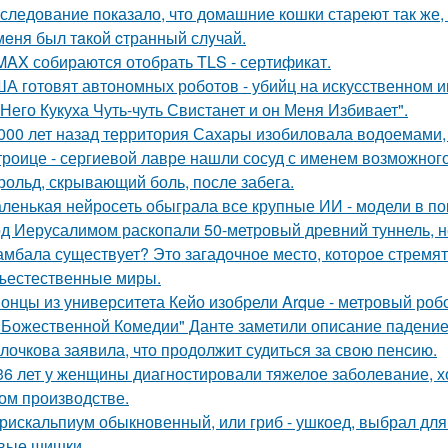
следование показало, что домашние кошки стареют так же, 
мeня был тaкой cтранный слyчай.
MAX собираются отобрать TLS - сертификат.
А готовят автономных роботов - убийц на искусственном и
 Него Кукуха Чуть-чуть Свистанет и он Меня Избивает".
 000 лет назад территория Сахары изобиловала водоемами, 
троице - сергиевой лавре нашли сосуд с именем возможного 
рольд, скрывающий боль, после забега.
ленькая нейросеть обыграла все крупные ИИ - модели в пок
д Иерусалимом раскопали 50-метровый древний туннель, н
мбала существует? Это загадочное место, которое стремят
ъестественные миры.
онцы из университета Кейо изобрели Arque - метровый робо
"Божественной Комедии" Данте заметили описание падение
лочкова заявила, что продолжит судиться за свою пенсию.
36 лет у женщины диагностировали тяжелое заболевание, хо
ом производстве.
рискальпиум обыкновенный, или гриб - ушкоед, выбрал для
вые шишки.