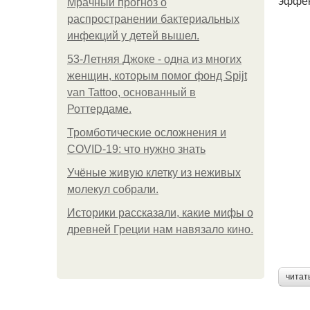
эффек
Мрачный прогноз о
распространении бактериальных
инфекций у детей вышел.
53-Летняя Джоке - одна из многих
женщин, которым помог фонд Spijt
van Tattoo, основанный в
Роттердаме.
Тромботические осложнения и
COVID-19: что нужно знать
Учёные живую клетку из неживых
молекул собрали.
Историки рассказали, какие мифы о
древней Греции нам навязало кино.
читат