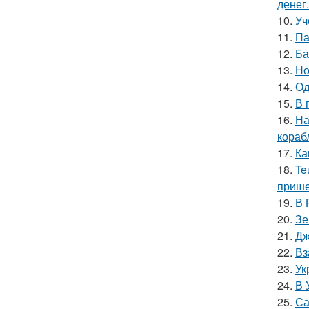
денег.
10.
Уч
11.
Па
12.
Ба
13.
Но
14.
Од
15.
В 
16.
На
кораб
17.
Ка
18.
Te
прише
19.
В 
20.
Зе
21.
Дж
22.
Вз
23.
Ук
24.
В 
25.
Са