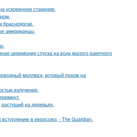
на ускоренное старение.
ином.
 в Красноярске.
вые американцы.
у.
ная церемония спуска на воду малого ракетного
боководный моллюск, который похож на
остью излучения.
перимент.
 растущий на деревьях.
вступлению в евросоюз, - The Guardian.