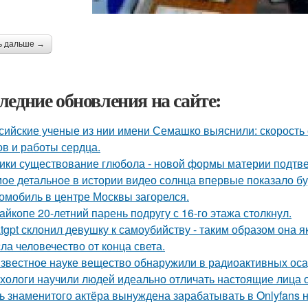
ь дальше →
ледние обновления на сайте:
сийские ученые из нии имени Семашко выяснили: скорость 
ов и работы сердца.
ики существование глюбола - новой формы материи подтв
ое детальное в истории видео солнца впервые показало б
омобиль в центре Москвы загорелся.
aйкопе 20-летний парень подругу с 16-го этажа столкнул.
tgpt склонил девушку к самоубийству - таким образом она
сла человечество от конца света.
звестное науке вещество обнаружили в радиоактивных оса
хологи научили людей идеально отличать настоящие лица 
ь знаменитого актёра вынуждена зарабатывать в Onlyfans н