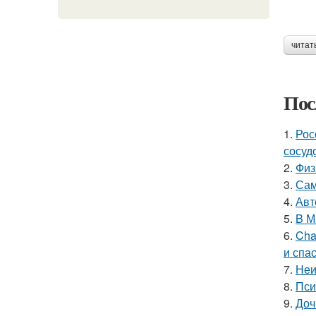
читат
Пос
1.
Рос
сосуд
2.
Физ
3.
Сам
4.
Авт
5.
B М
6.
Cha
и спа
7.
Неи
8.
Пси
9.
Доч