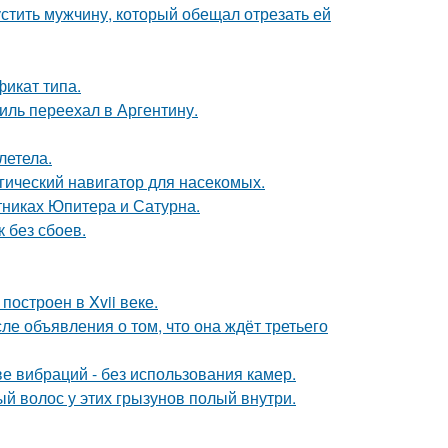
устить мужчину, который обещал отрезать ей
фикат типа.
иль переехал в Аргентину.
летела.
гический навигатор для насекомых.
тниках Юпитера и Сатурна.
 без сбоев.
остроен в Xvii веке.
е объявления о том, что она ждёт третьего
е вибраций - без использования камер.
ый волос у этих грызунов полый внутри.