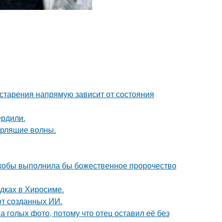
старения напрямую зависит от состояния
ердили.
урлящие волны.
 якобы выполнила бы божественное пророчество
дках в Хиросиме.
от созданных ИИ.
а голых фото, потому что отец оставил её без