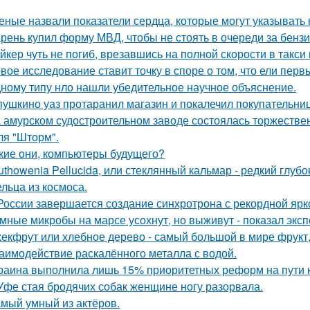
еные назвали показатели сердца, которые могут указывать 
рень купил форму МВД, чтобы не стоять в очереди за бенз
йкер чуть не погиб, врезавшись на полной скорости в такси
вое исследование ставит точку в споре о том, что ели пер
ному типу нло нашли убедительное научное объяснение.
пушкино уаз протаранил магазин и покалечил покупательниц
 амурском судостроительном заводе состоялась торжествен
ля "Шторм".
кие они, компьютеры будущего?
uthowenia Pellucida, или стеклянный кальмар - редкий глу
льца из космоса.
России завершается создание синхротрона с рекордной ярк
мные микробы на марсе усохнут, но выживут - показал экс
екфрут или хлебное дерево - самый большой в мире фрукт,
аимодействие раскалённого металла с водой.
раина выполнила лишь 15% приоритетных реформ на пути к 
Уфе стая бродячих собак женщине ногу разорвала.
мый умный из актёров.