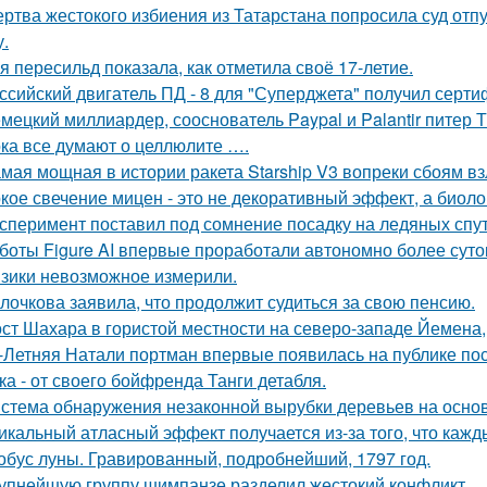
ртва жестокого избиения из Татарстана попросила суд отп
у.
я пересильд показала, как отметила своё 17-летие.
ссийский двигатель ПД - 8 для "Суперджета" получил серти
мецкий миллиардер, сооснователь Paypal и Palantir питер Т
ка все думают о целлюлите ….
мая мощная в истории ракета Starship V3 вопреки сбоям вз
кое свечение мицен - это не декоративный эффект, а биоло
сперимент поставил под сомнение посадку на ледяных спу
боты Figure AI впервые проработали автономно более суток
зики невозможное измерили.
лочкова заявила, что продолжит судиться за свою пенсию.
ст Шахара в гористой местности на северо-западе Йемена, п
-Летняя Натали портман впервые появилась на публике посл
ка - от своего бойфренда Танги детабля.
стема обнаружения незаконной вырубки деревьев на основ
икальный атласный эффект получается из-за того, что кажд
обус луны. Гравированный, подробнейший, 1797 год.
упнейшую группу шимпанзе разделил жестокий конфликт.