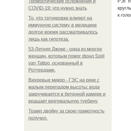
РЭГ п
Тромботические осложнения и
кругл
COVID-19: что нужно знать
к гол
То, что татуировки влияют на
иммунную систему, в медицине
долгое время рассматривалось
лишь как гипотеза.
53-Летняя Джоке - одна из многих
женщин, которым помог фонд Spijt
van Tattoo, основанный в
Роттердаме.
Вихревые микро - ГЭС на реке с
малым перепадом высоты: вода
закручивается в бетонной камере и
вращает вертикальную турбину.
Трамп двойку за свою грамотность
получил.