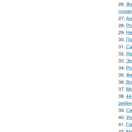
26.
Же
голов
27.
Ан
28.
Ро
29.
Не
30.
По
31.
Са
32.
Яр
33.
Эк
34.
Ро
35.
Фи
36.
Во
37.
Мо
38.
44
ребён
39.
Си
40.
Ун
41.
Гл
42.
Кр