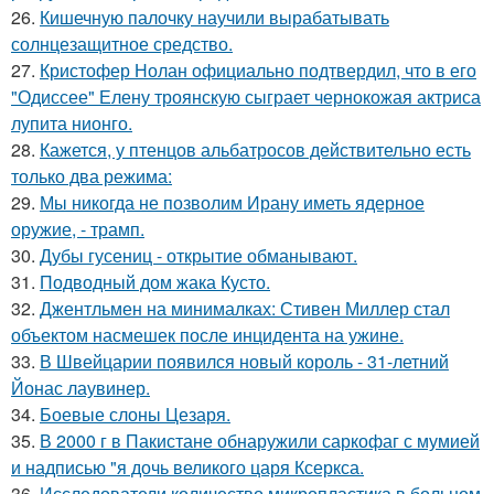
26.
Кишечную палочку научили вырабатывать
солнцезащитное средство.
27.
Кристофер Нолан официально подтвердил, что в его
"Одиссее" Елену троянскую сыграет чернокожая актриса
лупита нионго.
28.
Кажется, у птенцов альбатросов действительно есть
только два режима:
29.
Мы никогда не позволим Ирану иметь ядерное
оружие, - трамп.
30.
Дубы гусениц - открытие обманывают.
31.
Подводный дом жака Кусто.
32.
Джентльмен на минималках: Стивен Миллер стал
объектом насмешек после инцидента на ужине.
33.
В Швейцарии появился новый король - 31-летний
Йонас лаувинер.
34.
Боевые слоны Цезаря.
35.
В 2000 г в Пакистане обнаружили саркофаг с мумией
и надписью "я дочь великого царя Ксеркса.
36.
Исследователи количество микропластика в больном