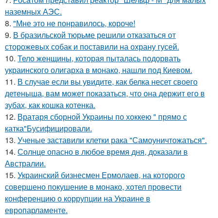
наземных АЭС.
8.
"Мне это не понравилось, короче!
9.
В бразильской тюрьме решили отказаться от
сторожевых собак и поставили на охрану гусей.
10.
Тело женщины, которая пыталась подорвать
украинского олигарха в монако, нашли под Киевом.
11.
В случае если вы увидите, как белка несет своего
детеныша, вам может показаться, что она держит его в
зубах, как кошка котенка.
12.
Вратаря сборной Украины по хоккею " прямо с
катка"Бусифицировали.
13.
Ученые заставили клетки рака "Самоуничтожаться".
14.
Солнце опасно в любое время дня, доказали в
Австралии.
15.
Украинский бизнесмен Ермолаев, на которого
совершено покушение в монако, хотел провести
конференцию о коррупции на Украине в
европарламенте.