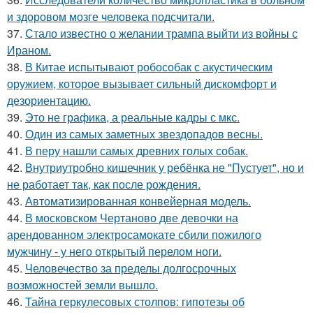
и здоровом мозге человека подсчитали.
37.
Стало известно о желании трампа выйти из войны с
Ираном.
38.
В Китае испытывают робособак с акустическим
оружием, которое вызывает сильный дискомфорт и
дезориентацию.
39.
Это не графика, а реальные кадры с мкс.
40.
Один из самых заметных звездопадов весны.
41.
В перу нашли самых древних голых собак.
42.
Внутриутробно кишечник у ребёнка не "Пустует", но и
не работает так, как после рождения.
43.
Автоматизированная конвейерная модель.
44.
В московском Чертаново две девочки на
арендованном электросамокате сбили пожилого
мужчину - у него открытый перелом ноги.
45.
Человечество за пределы долгосрочных
возможностей земли вышло.
46.
Тайна геркулесовых столпов: гипотезы об