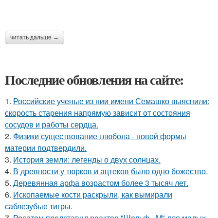
читать дальше →
Последние обновления на сайте:
1.
Российские ученые из нии имени Семашко выяснили:
скорость старения напрямую зависит от состояния
сосудов и работы сердца.
2.
Физики существование глюбола - новой формы
материи подтвердили.
3.
История земли: легенды о двух солнцах.
4.
В древности у тюрков и ацтеков было одно божество.
5.
Деревянная арфа возрастом более 3 тысяч лет.
6.
Ископаемые кости раскрыли, как вымирали
саблезубые тигры.
7.
Росатом представил реактор "Шельф - М" для малых