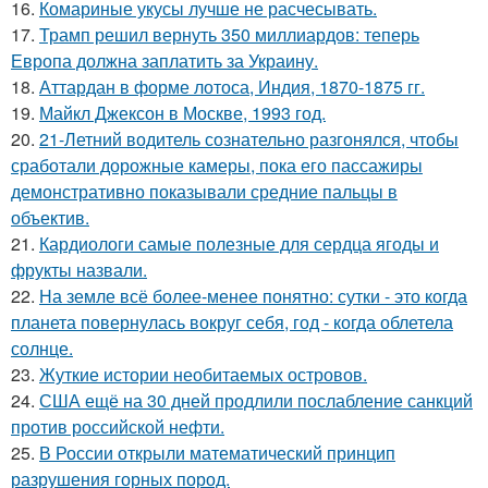
16.
Комариные укусы лучше не расчесывать.
17.
Трамп решил вернуть 350 миллиардов: теперь
Европа должна заплатить за Украину.
18.
Аттардан в форме лотоса, Индия, 1870-1875 гг.
19.
Майкл Джексон в Москве, 1993 год.
20.
21-Летний водитель сознательно разгонялся, чтобы
сработали дорожные камеры, пока его пассажиры
демонстративно показывали средние пальцы в
объектив.
21.
Кардиологи самые полезные для сердца ягоды и
фрукты назвали.
22.
На земле всё более-менее понятно: сутки - это когда
планета повернулась вокруг себя, год - когда облетела
солнце.
23.
Жуткие истории необитаемых островов.
24.
США ещё на 30 дней продлили послабление санкций
против российской нефти.
25.
В России открыли математический принцип
разрушения горных пород.