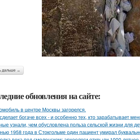
ь дальше →
ледние обновления на сайте:
омобиль в центре Москвы загорелся.
сделает богаче всех - и особенно тех, кто зарабатывает мен
ные узнали, чем обусловлена польза сельской жизни для де
нью 1958 года в Стокгольме один пациент умирал буквальн
одка века под смоленском: археологи открыли 1000-летнее 