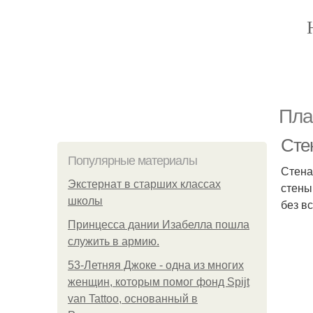
Пла
Сте
Популярные материалы
Стена
Экстернат в старших классах
стены
школы
без в
Принцесса дании Изабелла пошла
служить в армию.
53-Летняя Джоке - одна из многих
женщин, которым помог фонд Spijt
van Tattoo, основанный в