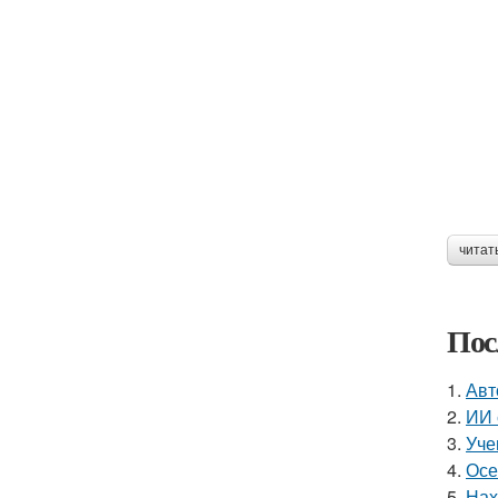
читат
Пос
1.
Авт
2.
ИИ 
3.
Уче
4.
Осе
5.
Нах