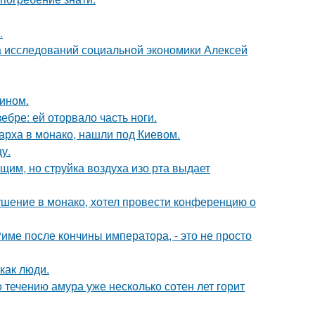
.
ра исследований социальной экономики Алексей
зином.
ебре: ей оторвало часть ноги.
арха в монако, нашли под Киевом.
у.
им, но струйка воздуха изо рта выдает
ушение в монако, хотел провести конференцию о
Риме после кончины императора, - это не просто
как люди.
 течению амура уже несколько сотен лет горит