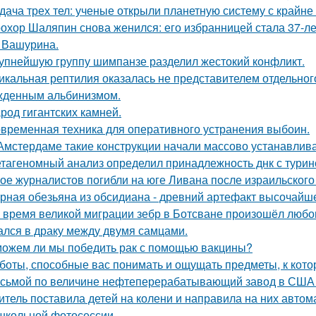
дача трех тел: ученые открыли планетную систему с крайн
охор Шаляпин снова женился: его избранницей стала 37-л
 Вашурина.
упнейшую группу шимпанзе разделил жестокий конфликт.
икальная рептилия оказалась не представителем отдельног
жденным альбинизмом.
род гигантских камней.
временная техника для оперативного устранения выбоин.
Амстердаме такие конструкции начали массово устанавливат
тагеномный анализ определил принадлежность днк с тури
ое журналистов погибли на юге Ливана после израильского
рная обезьяна из обсидиана - древний артефакт высочайше
 время великой миграции зебр в Ботсване произошёл любо
лся в драку между двумя самцами.
ожем ли мы победить рак с помощью вакцины?
боты, способные вас понимать и ощущать предметы, к кот
сьмой по величине нефтеперерабатывающий завод в США вы
итель поставила детей на колени и направила на них автома
 школьной фотосессии.