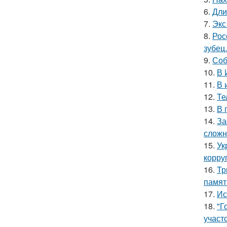
6.
Дли
7.
Экс
8.
Рос
зубец.
9.
Соб
10.
В 
11.
В 
12.
Те
13.
В 
14.
За
сложн
15.
Ук
корру
16.
Тр
памят
17.
Ис
18.
"Г
участо