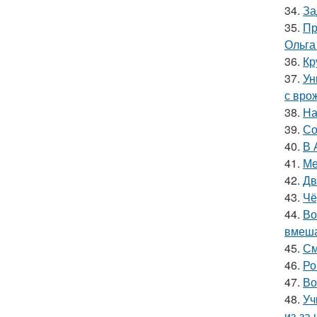
34.
За
35.
Пр
Ольга
36.
Кр
37.
Ун
с вро
38.
На
39.
Со
40.
В 
41.
Ме
42.
Дв
43.
Чё
44.
Во
вмеша
45.
См
46.
Ро
47.
Во
48.
Уч
из-за