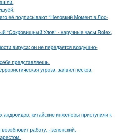
нашли.
ешуёй.
его её подписывают "Неловкий Момент в Лос-
ый "Сокровищный Улов" - наручные часы Rolex,
ости вируса: он не передается воздушно-
х себе представляешь.
еррористическая угроза, заявил песков.
х андроидов, китайские инженеры приступили к
возобновит работу, - зеленский.
 арестом.