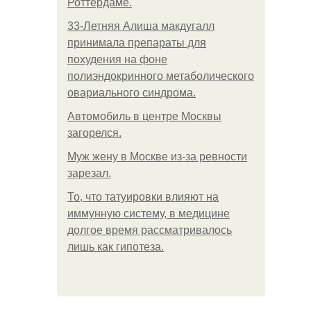
Роттердаме.
33-Летняя Алиша макдугалл
принимала препараты для
похудения на фоне
полиэндокринного метаболического
овариального синдрома.
Автомобиль в центре Москвы
загорелся.
Mуж жену в Москве из-за ревности
зарезал.
То, что татуировки влияют на
иммунную систему, в медицине
долгое время рассматривалось
лишь как гипотеза.