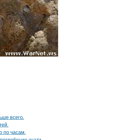
ьше всего.
тей.
о по часам.
погребение знати.