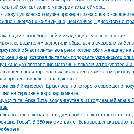
тельный сон связали с маркером альцгеймера.
 - главу пушкинского музея проверят из-за слов о кокошнике
сияне никогда не жили лучше, чем сейчас, - директор цент
ака в доме риск болезней у младенцев - ученые снижает.
Иркутске водителям запретили общаться в очередях за бен
иркутской области лихач во время погони сбил женщину на з
ло женщины, которая пыталась подорвать украинского олиг
пушкино уаз протаранил магазин и покалечил покупательниц
стывшее среди коралловых рифов тело кажется медитирующ
ый процесс борьбы с плавучестью.
раинский бизнесмен Ермолаев, на которого совершено пок
пции на Украине в европарламенте.
иумф тита. Арка Тита, воздвигнутая в 81 году нашей эры в 
ник.
следование показало, что домашние кошки стареют так же, 
орящие Горы". В 350 километрах от Благовещенска вверх по
к берега.