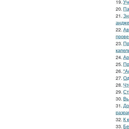
19.
Уч
20.
Па
21.
Зн
андже
22.
Ав
прове
23.
Пр
капел
24.
Ар
25.
Пр
26.
"А
27.
Од
28.
Чт
29.
Ст
30.
Bы
31.
До
разра
32.
К 
33.
Бе