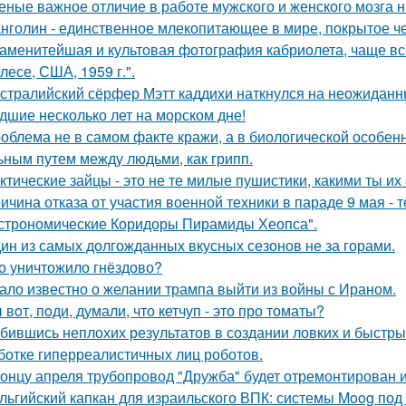
еные важное отличие в работе мужского и женского мозга 
нголин - единственное млекопитающее в мире, покрытое ч
аменитейшая и культовая фотография кабриолета, чаще вс
лесе, США, 1959 г.".
стралийский сёрфер Мэтт каддихи наткнулся на неожиданн
дшие несколько лет на морском дне!
облема не в самом факте кражи, а в биологической особенн
ьным путем между людьми, как грипп.
ктические зайцы - это не те милые пушистики, какими ты и
ичина отказа от участия военной техники в параде 9 мая - т
строномические Коридоры Пирамиды Хеопса".
ин из самых долгожданных вкусных сезонов не за горами.
о уничтожило гнёздово?
ало известно о желании трампа выйти из войны с Ираном.
 вoт, пoди, думали, что кетчуп - это про томаты?
бившись неплохих результатов в создании ловких и быстры
ботке гиперреалистичных лиц роботов.
концу апреля трубопровод "Дружба" будет отремонтирован и 
льгийский капкан для израильского ВПК: системы Moog под