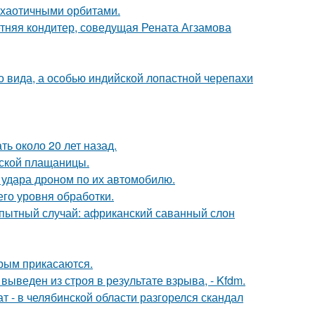
е хаотичными орбитами.
етняя кондитер, соведущая Рената Агзамова
о вида, а особью индийской лопастной черепахи
ь около 20 лет назад.
нской плащаницы.
 удара дроном по их автомобилю.
го уровня обработки.
пытный случай: африканский саванный слон
орым прикасаются.
веден из строя в результате взрыва, - Kfdm.
т - в челябинской области разгорелся скандал