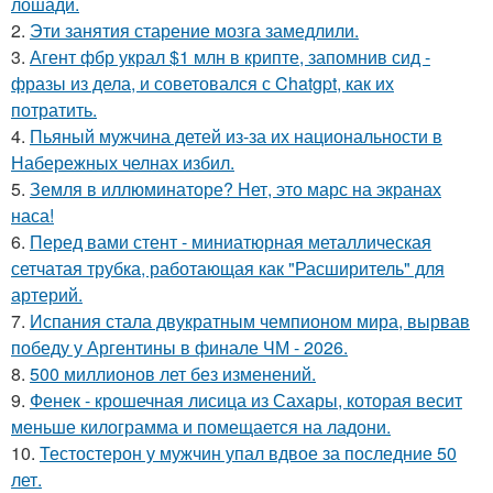
лошади.
2.
Эти занятия старение мозга замедлили.
3.
Агент фбр украл $1 млн в крипте, запомнив сид -
фразы из дела, и советовался с Chatgpt, как их
потратить.
4.
Пьяный мужчина детей из-за их национальности в
Набережных челнах избил.
5.
Земля в иллюминаторе? Нет, это марс на экранах
наса!
6.
Перед вами стент - миниатюрная металлическая
сетчатая трубка, работающая как "Расширитель" для
артерий.
7.
Испания стала двукратным чемпионом мира, вырвав
победу у Аргентины в финале ЧМ - 2026.
8.
500 миллионов лет без изменений.
9.
Фенек - крошечная лисица из Сахары, которая весит
меньше килограмма и помещается на ладони.
10.
Тестостерон у мужчин упал вдвое за последние 50
лет.