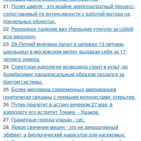
21.
Полет шмеля - это крайне энергозатратный процесс,
сопоставимый по интенсивности с работой мотора на
предельных оборотах.
22.
Рекордное падение ввп Ирландии утянуло за собой
всю еврозону.
23.
29-Летний мужчина лапал и целовал 13-летнюю
школьницу в московском метро, выдавая себя за 17-
летнего зумера.
24.
Советская идеология возводила спорт в культ, но
бодибилдинг парадоксальным образом оказался за
бортом системы.
25.
Более миллиона современных американцев
генетически связаны с первыми колонистами: открытие.
26.
Путин прилетит в астану вечером 27 мая, в
аэропорту его встретит Токаев, - Ушаков.
27.
Гранитные города улахан - сис.
28.
Яркое свечение мицен - это не декоративный
эффект, а биологический навигатор для насекомых.