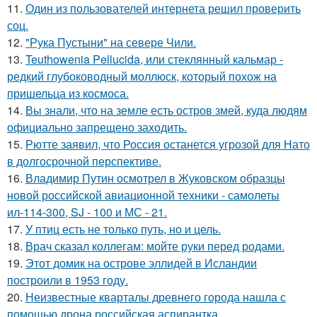
11.
Один из пользователей интернета решил проверить
соц.
12.
"Рука Пустыни" на севере Чили.
13.
Teuthowenia Pellucida, или стеклянный кальмар -
редкий глубоководный моллюск, который похож на
пришельца из космоса.
14.
Вы знали, что на земле есть остров змей, куда людям
официально запрещено заходить.
15.
Рютте заявил, что Россия останется угрозой для Нато
в долгосрочной перспективе.
16.
Владимир Путин осмотрел в Жуковском образцы
новой российской авиационной техники - самолеты
ил-114-300, SJ - 100 и МС - 21.
17.
У птиц есть не только путь, но и цель.
18.
Врач сказал коллегам: мойте руки перед родами.
19.
Этот домик на острове эллидей в Исландии
построили в 1953 году.
20.
Неизвестные кварталы древнего города нашла с
помощью дрона российская аспирантка.