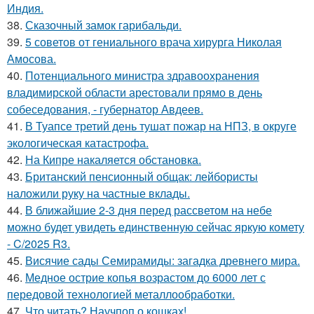
Индия.
38.
Сказочный замок гарибальди.
39.
5 советов от гениального врача хирурга Николая
Амосова.
40.
Потенциального министра здравоохранения
владимирской области арестовали прямо в день
собеседования, - губернатор Авдеев.
41.
В Туапсе третий день тушат пожар на НПЗ, в округе
экологическая катастрофа.
42.
На Кипре накаляется обстановка.
43.
Британский пенсионный общак: лейбористы
наложили руку на частные вклады.
44.
В ближайшие 2-3 дня перед рассветом на небе
можно будет увидеть единственную сейчас яркую комету
- C/2025 R3.
45.
Висячие сады Семирамиды: загадка древнего мира.
46.
Медное острие копья возрастом до 6000 лет с
передовой технологией металлообработки.
47.
Что читать? Научпоп о кошках!