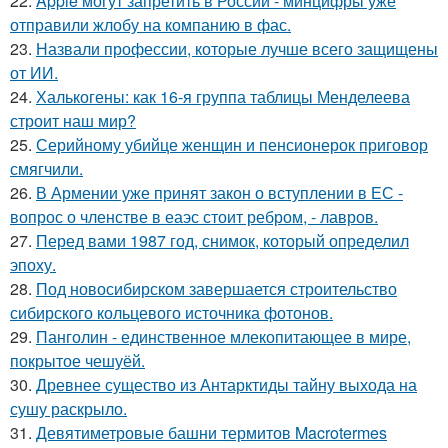
22.
Apple могут запретить в России - минцифры уже
отправили жлобу на компанию в фас.
23.
Назвали профессии, которые лучше всего защищены
от ИИ.
24.
Халькогены: как 16-я группа таблицы Менделеева
строит наш мир?
25.
Серийному убийце женщин и пенсионерок приговор
смягчили.
26.
В Армении уже принят закон о вступлении в ЕС -
вопрос о членстве в еаэс стоит ребром, - лавров.
27.
Перед вами 1987 год, снимок, который определил
эпоху.
28.
Под новосибирском завершается строительство
сибирского кольцевого источника фотонов.
29.
Панголин - единственное млекопитающее в мире,
покрытое чешуёй.
30.
Древнее существо из Антарктиды тайну выхода на
сушу раскрыло.
31.
Девятиметровые башни термитов Macrotermes