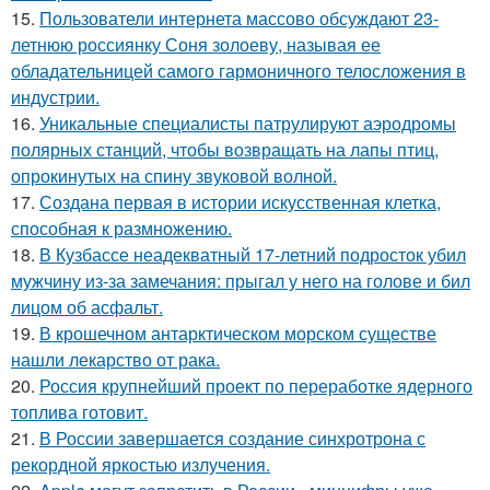
15.
Пользователи интернета массово обсуждают 23-
летнюю россиянку Соня золоеву, называя ее
обладательницей самого гармоничного телосложения в
индустрии.
16.
Уникальные специалисты патрулируют аэродромы
полярных станций, чтобы возвращать на лапы птиц,
опрокинутых на спину звуковой волной.
17.
Создана первая в истории искусственная клетка,
способная к размножению.
18.
В Кузбассе неадекватный 17-летний подросток убил
мужчину из-за замечания: прыгал у него на голове и бил
лицом об асфальт.
19.
В крошечном антарктическом морском существе
нашли лекарство от рака.
20.
Россия крупнейший проект по переработке ядерного
топлива готовит.
21.
В России завершается создание синхротрона с
рекордной яркостью излучения.