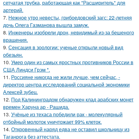
сетчатая трубка, работающая как "Расширитель" для
артерий.
7.
Нежное утро невесты, грибоедовский загс: 22-летняя
дочь Олега Газманова вышла замуж.
8.
Инженеры изобрели дрон, невидимый из-за бешеного
вращения.
9.
Сенсация в зоологии: ученые открыли новый вид
обезьян.
10.
Умер один из самых яростных противников России в
США Линдси Грэм *.
11.
Россияне никогда не жили лучше, чем сейчас, -
директор центра исследований социальной экономики
Алексей зубец.
12.
Под Калининградом обнаружен клад арабских монет
времен Харуна ар - Рашида.
13.
Учёные из техаса победили рак - молекулярный
отбойный молоток уничтожает 99% клеток.
14.
Откровенный наряд едва не оставил школьницу из
Таганрога без аттестата.