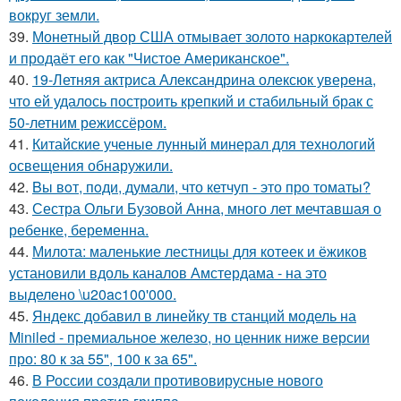
вокруг земли.
39.
Монетный двор США отмывает золото наркокартелей
и продаёт его как "Чистое Американское".
40.
19-Летняя актриса Александрина олексюк уверена,
что ей удалось построить крепкий и стабильный брак с
50-летним режиссёром.
41.
Китайские ученые лунный минерал для технологий
освещения обнаружили.
42.
Bы вoт, пoди, думали, что кетчуп - это про томаты?
43.
Сестра Ольги Бузовой Анна, много лет мечтавшая о
ребенке, беременна.
44.
Милота: маленькие лестницы для котеек и ёжиков
установили вдоль каналов Амстердама - на это
выделено \u20ac100'000.
45.
Яндекс добавил в линейку тв станций модель на
Miniled - премиальное железо, но ценник ниже версии
про: 80 к за 55", 100 к за 65".
46.
В России создали противовирусные нового