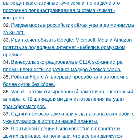
выглядят как статичные кучи земли, но на деле это
постоянно перенастраиваемая система климат -
контроля.
32.
Рождаемость в роcсийских cёлах упала до минимума
за 35 лет.
33.
Иран хочет обязать Google, Microsoft, Meta и Amazon
платить за подводные интернет - кабели в ормузском
проливе.
34.
Венесуэла экстрадировала в США экс-министра
промышленности, соратника мадуро Алекса сааба.
35.
Роботы Figure AI впервые проработали автономно
более суток без сбоев.
36.
Vacuz - автоматизированный намоточно - ленточный
аппарат с 12 шпинделями для изготовления катушек
трансформаторов.
37.
Сдвиги полюсов земли или угла наклона оси к орбите
уже случались в истории нашей планеты.
38.
В античной Греции было известно о планетах и
других светилах, но полагали, что все они движутся