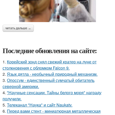
читать дальше →
Последние обновления на сайте:
1.
Корейский зонд снял свежий кратер на луне от
столкновения с обломком Falcon 9.
2.
Язык дятла - необычный природный механизм.
3.
Опоссум - единственный сумчатый обитатель
северной америки.
4.
"Научные сенсации. Тайны белого моря" награду
получили.
5.
Телеканал "Наука" и сайт Naukatv.
6.
Перед вами стент - миниатюрная металлическая