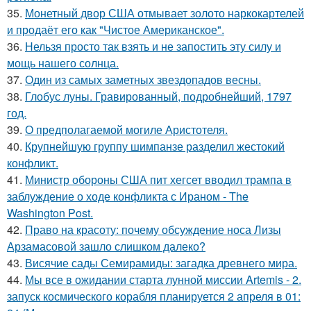
35.
Монетный двор США отмывает золото наркокартелей
и продаёт его как "Чистое Американское".
36.
Нельзя просто так взять и не запостить эту силу и
мощь нашего солнца.
37.
Один из самых заметных звездопадов весны.
38.
Глобус луны. Гравированный, подробнейший, 1797
год.
39.
О предполагаемой могиле Аристотеля.
40.
Крупнейшую группу шимпанзе разделил жестокий
конфликт.
41.
Министр обороны США пит хегсет вводил трампа в
заблуждение о ходе конфликта с Ираном - The
Washington Post.
42.
Право на красоту: почему обсуждение носа Лизы
Арзамасовой зашло слишком далеко?
43.
Висячие сады Семирамиды: загадка древнего мира.
44.
Мы все в ожидании старта лунной миссии Artemis - 2.
запуск космического корабля планируется 2 апреля в 01: