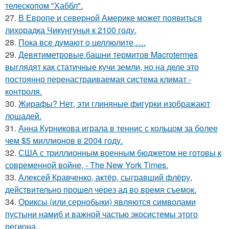
телескопом "Хаббл".
27.
В Европе и северной Америке может появиться
лихорадка Чикунгунья к 2100 году.
28.
Пока все думают о целлюлите ….
29.
Девятиметровые башни термитов Macrotermes
выглядят как статичные кучи земли, но на деле это
постоянно перенастраиваемая система климат -
контроля.
30.
Жирафы? Нет, эти глиняные фигурки изображают
лошадей.
31.
Анна Курникова играла в теннис с кольцом за более
чем $5 миллионов в 2004 году.
32.
США с триллионным военным бюджетом не готовы к
современной войне, - The New York Times.
33.
Алексей Кравченко, актёр, сыгравший флёру,
действительно прошел через ад во время съемок.
34.
Ориксы (или сернобыки) являются символами
пустыни намиб и важной частью экосистемы этого
региона.