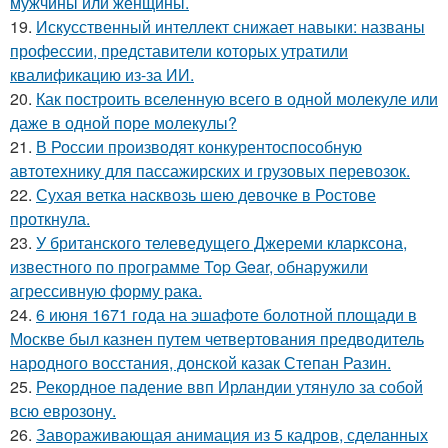
мужчины или женщины.
19.
Искусственный интеллект снижает навыки: названы
профессии, представители которых утратили
квалификацию из-за ИИ.
20.
Как построить вселенную всего в одной молекуле или
даже в одной поре молекулы?
21.
В России производят конкурентоспособную
автотехнику для пассажирских и грузовых перевозок.
22.
Сухая ветка насквозь шею девочке в Ростове
проткнула.
23.
У британского телеведущего Джереми кларксона,
известного по программе Top Gear, обнаружили
агрессивную форму рака.
24.
6 июня 1671 года на эшафоте болотной площади в
Москве был казнен путем четвертования предводитель
народного восстания, донской казак Степан Разин.
25.
Рекордное падение ввп Ирландии утянуло за собой
всю еврозону.
26.
Завораживающая анимация из 5 кадров, сделанных