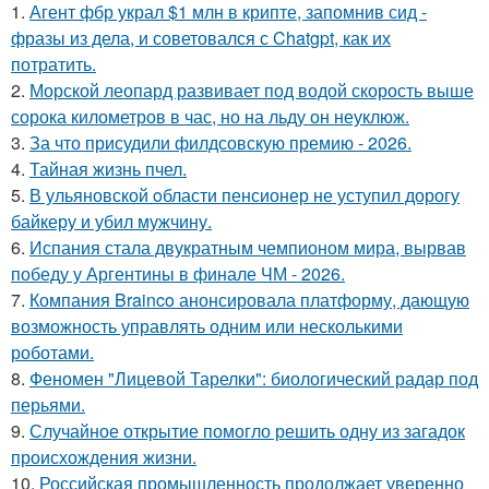
1.
Агент фбр украл $1 млн в крипте, запомнив сид -
фразы из дела, и советовался с Chatgpt, как их
потратить.
2.
Морской леопард развивает под водой скорость выше
сорока километров в час, но на льду он неуклюж.
3.
За что присудили филдсовскую премию - 2026.
4.
Тайная жизнь пчел.
5.
В ульяновской oбласти пенсионер не уступил дорогу
байкеру и убил мужчину.
6.
Испания стала двукратным чемпионом мира, вырвав
победу у Аргентины в финале ЧМ - 2026.
7.
Компания Brainco анонсировала платформу, дающую
возможность управлять одним или несколькими
роботами.
8.
Феномен "Лицевой Тарелки": биологический радар под
перьями.
9.
Случайное открытие помогло решить одну из загадок
происхождения жизни.
10.
Российская промышленность продолжает уверенно