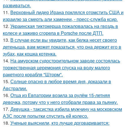
развиваться.
11.
Верховный лидер Ирана поклялся отомстить США и
израилю за смерть али хаменеи, - пресс-служба ксир.
12.
Украинская тиктокерша пожаловалась на гвоздь в
колесе и заживо сгорела в Porsche после ДТП.
13.
В случае если вы увидите, как белка несет своего
детеныша, вам может показаться, что она держит его в
зубах, как кошка котенка.
14.
На амурском судостроительном заводе состоялась
торжественная церемония спуска на воду малого
ракетного корабля "Шторм".
15.
Солнце опасно в любое время дня, доказали в
Австралии.
16.
Отца из Евпатории возила за рулём 15-летняя
девочка, потому что у него отобрали права за пьянку.
17.
Девушка - таксистка избила мужчину на московском
АЗС после попытки спустить ей колесо.
18.
Ученые выяснили, кто лучше договаривается: