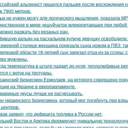
ссийский альпинист лишился пальцев после восхождения на 
е 7900 метров.
ык не нужен мозгу для логического мышления, показала МР
инственное в мире чешуйчатое млекопитающее при любой у
можно разжать без резаных ран.
бившую кальян на пасхальном куличе девушку освободили.
северной столице женщина порезала сына ножом в ПВЗ: так
липецкой области 18-летний сын зарезал отца из-за ссоры: 
тво мужчины.
гда температура в штате падает до нуля, теплолюбивые реп
тся с веток на тротуары.
раинский бизнесмен Ермолаев, на которого совершено пок
пции на Украине в европарламенте.
мариные укусы лучше не расчесывать.
н украинского бизнесмена, который мог погибнуть при взр
 центров.
вак заявил, что дефицита топлива в России нет.
льний Восток и Арктика формируют уникальную технологич
лько в том случае, если бы мы мерили жизнь скоростью пе