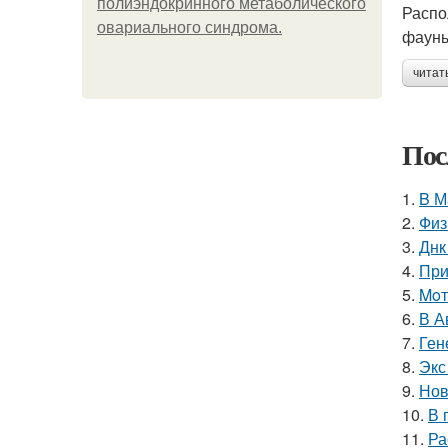
полиэндокринного метаболического
Распо
овариального синдрома.
фауны
читат
Пос
1.
B М
2.
Физ
3.
Днк
4.
При
5.
Moт
6.
В А
7.
Ген
8.
Экс
9.
Нов
10.
В 
11.
Ра