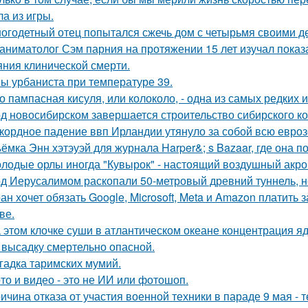
а из игры.
огодетный отец попытался сжечь дом с четырьмя своими де
аниматолог Сэм парния на протяжении 15 лет изучал показ
яния клинической смерти.
ы урбаниста при температуре 39.
о пампасная кисуля, или колоколо, - одна из самых редких
д новосибирском завершается строительство сибирского ко
кордное падение ввп Ирландии утянуло за собой всю евроз
ёмка Энн хэтэуэй для журнала Harper&; s Bazaar, где она п
лодые орлы иногда "Кувырок" - настоящий воздушный акро
д Иерусалимом раскопали 50-метровый древний туннель, н
ан хочет обязать Google, Microsoft, Meta и Amazon платить 
ве.
 этом клочке суши в атлантическом океане концентрация яд
 высадку смертельно опасной.
гадка таримских мумий.
то и видео - это не ИИ или фотошоп.
ичина отказа от участия военной техники в параде 9 мая - т