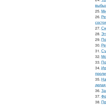
выбыл
25.
Мн
26.
Ре
состо
27.
Сн
28.
Эт
29.
По
30.
Ре
31.
Съ
32.
Мо
33.
По
34.
Ир
проли
35.
На
делая
36.
За
37.
Фо
38.
Пр