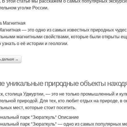
. В этой статье мы расскажем о самых популярных экскурси
тельном уголке России.
ра Магнитная
Магнитная — это одно из самых известных природных чудес
льными магнитными свойствами, которые были открыты ещё в
 узнать о её истории и геологии.
ь дальше →
ие уникальные природные объекты находя
к, столица Удмуртии, — это не только промышленный и куль
тельной природой. Для тех, кто любит отдых на природе, в 
льных мест, которые стоит посетить.
нальный парк "Зюраткуль" Описание
нальный парк "Зюраткуль" — одно из самых популярных ме