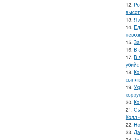
12.
Ро
высот
13.
Яз
14.
Ед
невоз
15.
За
16.
В 
17.
В 
убийс
18.
Ко
сыплю
19.
Ук
корру
20.
Ко
21.
Сы
Колл -
22.
Но
23.
Да
24.
То