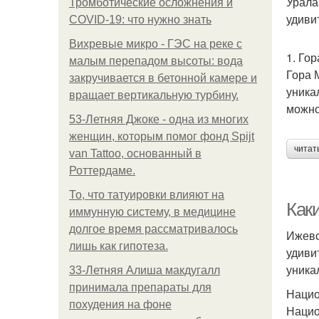
Урала
Тромботические осложнения и
удиви
COVID-19: что нужно знать
Вихревые микро - ГЭС на реке с
1. Го
малым перепадом высоты: вода
Гора 
закручивается в бетонной камере и
уника
вращает вертикальную турбину.
можно
53-Летняя Джоке - одна из многих
женщин, которым помог фонд Spijt
читат
van Tattoo, основанный в
Роттердаме.
То, что татуировки влияют на
Как
иммунную систему, в медицине
долгое время рассматривалось
Ижевс
лишь как гипотеза.
удиви
уника
33-Летняя Алиша макдугалл
принимала препараты для
Нацио
похудения на фоне
Нацио