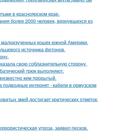
тьми в красноярском крае.
ания более 2000 человек, вернувшихся из
 и малоизученных кошек южной Америки.
льцевого источника фотонов.
ону.
оказала свою соблазнительную сторону.
батический трюк выполняют.
еизвестно кем прорытый.
за подводные интернет - кабели в ормузском
овитых змей достигает критических отметок,
еррористическая угроза, заявил песков.