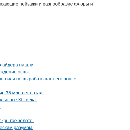
рясающие пейзажи и разнообразие флоры и
ллайдера нашли.
ождение оспы.
а или не вырабатывает его вовсе.
е 35 млн лет назад.
льнюсе Xiii века.
.
скрытое золото.
ческим разумом.