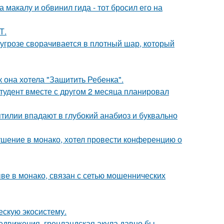
макалу и обвинил гида - тот бросил его на
Т.
грозе сворачивается в плотный шар, который
 она хотела "Защитить Ребенка".
студент вместе с другом 2 месяца планировал
тилии впадают в глубокий анабиоз и буквально
ушение в монако, хотел провести конференцию о
ыве в монако, связан с сетью мошеннических
ескую экосистему.
редвижения, гренландская акула давно бы