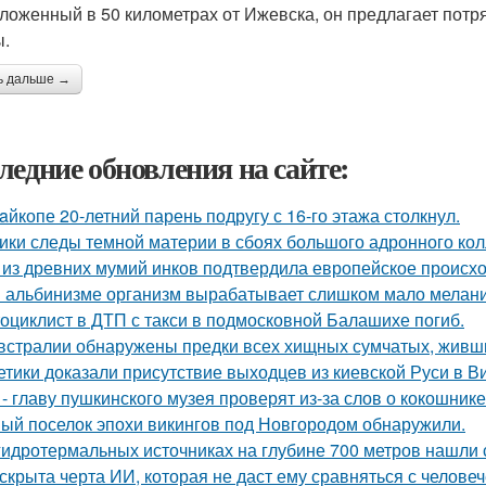
ложенный в 50 километрах от Ижевска, он предлагает пот
.
ь дальше →
ледние обновления на сайте:
aйкопе 20-летний парень подругу с 16-го этажа столкнул.
ики следы темной материи в сбоях большого адронного ко
 из древних мумий инков подтвердила европейское происх
 альбинизме организм вырабатывает слишком мало меланин
оциклист в ДТП с такси в подмосковной Балашихе погиб.
встралии обнаружены предки всех хищных сумчатых, живши
етики доказали присутствие выходцев из киевской Руси в Ви
 - главу пушкинского музея проверят из-за слов о кокошнике
ый поселок эпохи викингов под Новгородом обнаружили.
гидротермальных источниках на глубине 700 метров нашли 
скрыта черта ИИ, которая не даст ему сравняться с челове