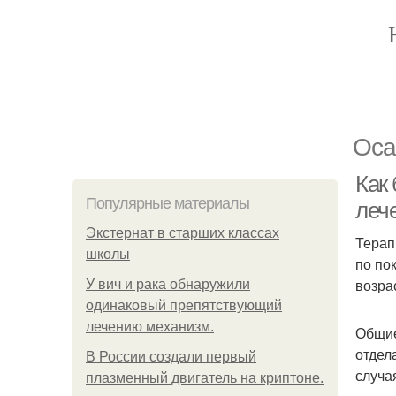
Оса
Как
Популярные материалы
леч
Экстернат в старших классах
Терап
школы
по по
возра
У вич и рака обнаружили
одинаковый препятствующий
лечению механизм.
Общие
отдел
В России создали первый
случа
плазменный двигатель на криптоне.