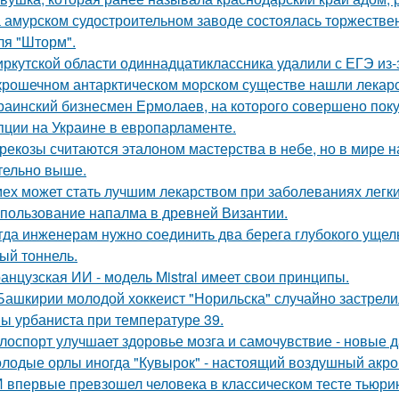
 амурском судостроительном заводе состоялась торжествен
ля "Шторм".
иркутской области одиннадцатиклассника удалили с ЕГЭ из-
крошечном антарктическом морском существе нашли лекарст
раинский бизнесмен Ермолаев, на которого совершено пок
пции на Украине в европарламенте.
рекозы считаются эталоном мастерства в небе, но в мире н
тельно выше.
ех может стать лучшим лекарством при заболеваниях легки
пользование напалма в древней Византии.
гда инженерам нужно соединить два берега глубокого ущель
ый тоннель.
анцузская ИИ - модель Mistral имеет свои принципы.
Башкирии молодой хоккеист "Норильска" случайно застрелил
ы урбаниста при температуре 39.
лоспорт улучшает здоровье мозга и самочувствие - новые 
лодые орлы иногда "Кувырок" - настоящий воздушный акро
 впервые превзошел человека в классическом тесте тьюрин