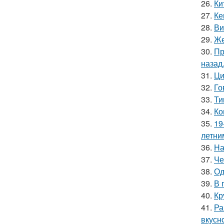
26.
Ки
27.
Ке
28.
Ви
29.
Же
30.
Пр
назад
31.
Ци
32.
Го
33.
Ти
34.
Ко
35.
19
летни
36.
На
37.
Че
38.
Од
39.
В 
40.
Кр
41.
Ра
вкуснo