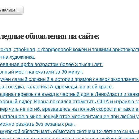
ь дальше →
ледние обновления на сайте:
окая, стройная, с фарфоровой кожей и тонкими аристократ
отна художника.
евянная арфа возрастом более 3 тысяч лет.
онный мост напечатали за 30 минут.
учен самый сложный в истории прямой снимок экзопланеты
а соседка, галактика Андромеды, во всей красе.
щина перекрыла въезд в частный дом в Ленобласти и заяви
ховный лидер Ирана поклялся отомстить США и израилю за 
кер чуть не погиб, врезавшись на полной скорости в такси в
нственное в мире чешуйчатое млекопитающее при любой уг
можно разжать без резаных ран.
амурской области мать обмотала скотчем 12-летнего сына - 
вушка, которая ранее называла краснодарский край адом,