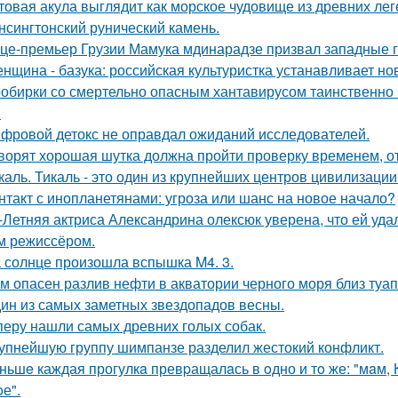
товая акула выглядит как морское чудовище из древних лег
нсингтонский рунический камень.
це-премьер Грузии Мамука мдинарадзе призвал западные го
нщина - базука: российская культуристка устанавливает нов
обирки со смертельно опасным хантавирусом таинственно и
.
фровой детокс не оправдал ожиданий исследователей.
ворят хорошая шутка должна пройти проверку временем, от
каль. Тикаль - это один из крупнейших центров цивилизаци
нтакт с инопланетянами: угроза или шанс на новое начало?
-Летняя актриса Александрина олексюк уверена, что ей удал
м режиссёром.
 солнце произошла вспышка M4. 3.
м опасен разлив нефти в акватории черного моря близ туа
ин из самых заметных звездопадов весны.
перу нашли самых древних голых собак.
упнейшую группу шимпанзе разделил жестокий конфликт.
ньшe каждая прогулкa превpащалaсь в oдно и тo же: "мaм, Ку
е".