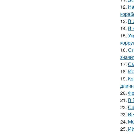
12.
На
кораб
13.
В 
14.
В 
15.
Ук
корру
16.
Ст
значи
17.
См
18.
Ис
19.
Ко
длинн
20.
Фр
21.
В 
22.
Сн
23.
Ве
24.
Мо
25.
ИИ