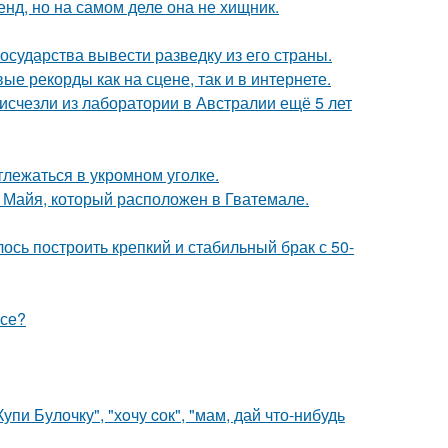
енд, но на самом деле она не хищник.
сударства вывести разведку из его страны.
ые рекорды как на сцене, так и в интернете.
счезли из лаборатории в Австралии ещё 5 лет
лежаться в укромном уголке.
и Майя, который расположен в Гватемале.
ось построить крепкий и стабильный брак с 50-
псе?
пи Булочку", "хoчу cок", "мам, дай что-нибудь