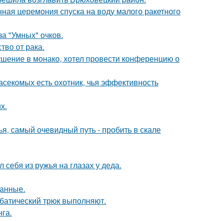
ная церемония спуска на воду малого ракетного
за "Умных" очков.
во от рака.
ушение в монако, хотел провести конференцию о
асекомых есть охотник, чья эффективность
х.
я, самый очевидный путь - пробить в скале
 себя из ружья на глазах у деда.
данные.
батический трюк выполняют.
га.