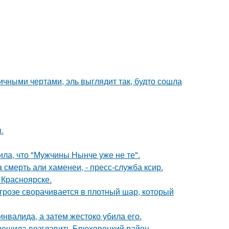
ичными чертами, эль выглядит так, будто сошла
.
ла, что "Мужчины Нынче уже не те".
смерть али хаменеи, - пресс-служба ксир.
 Красноярске.
розе сворачивается в плотный шар, который
инвалида, а затем жестоко убила его.
 решила возглавить Брюховецкий район.