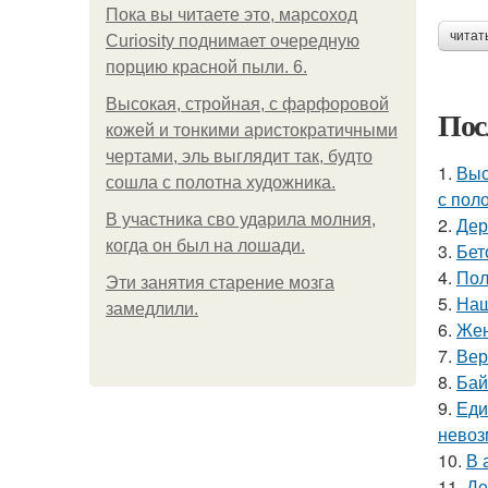
Пока вы читаете это, марсоход
читат
Curiosity поднимает очередную
порцию красной пыли. 6.
Высокая, стройная, с фарфоровой
Пос
кожей и тонкими аристократичными
чертами, эль выглядит так, будто
1.
Выс
сошла с полотна художника.
с пол
В участника сво ударила молния,
2.
Дер
когда он был на лошади.
3.
Бет
4.
Пол
Эти занятия старение мозга
5.
Наш
замедлили.
6.
Жен
7.
Вер
8.
Бай
9.
Еди
невоз
10.
В 
11.
Де