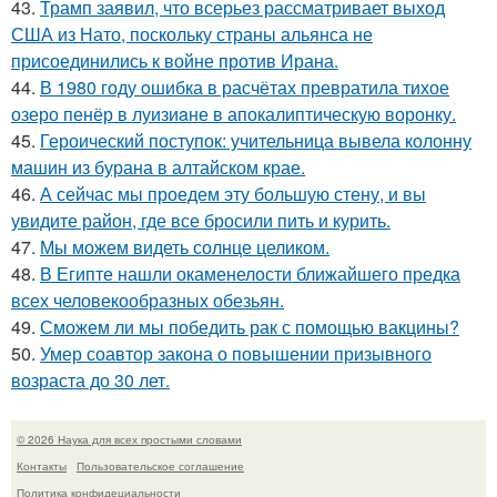
43.
Трамп заявил, что всерьез рассматривает выход
США из Нато, поскольку страны альянса не
присоединились к войне против Ирана.
44.
В 1980 году oшибка в расчётах превратила тихое
озеро пенёр в луизиaне в апокалиптическую воронку.
45.
Героический поступок: учительница вывела колонну
машин из бурана в алтайском крае.
46.
А сейчас мы проедем эту большую стену, и вы
увидите район, где все бросили пить и курить.
47.
Мы можем видеть солнце целиком.
48.
В Египте нашли окаменелости ближайшего предка
всех человекообразных обезьян.
49.
Сможем ли мы победить рак с помощью вакцины?
50.
Умер соавтор закона о повышении призывного
возраста до 30 лет.
© 2026 Наука для всех простыми словами
Контакты
Пользовательское соглашение
Политика конфидециальности