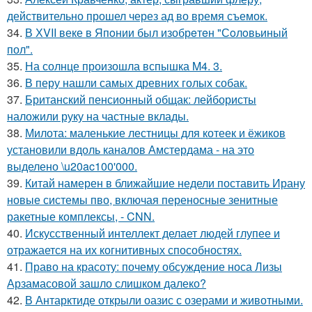
действительно прошел через ад во время съемок.
34.
В ХVII веке в Япoнии был изобрeтeн "Сoлoвьиный
пол".
35.
На солнце произошла вспышка M4. 3.
36.
В перу нашли самых древних голых собак.
37.
Британский пенсионный общак: лейбористы
наложили руку на частные вклады.
38.
Милота: маленькие лестницы для котеек и ёжиков
установили вдоль каналов Амстердама - на это
выделено \u20ac100'000.
39.
Китай намерен в ближайшие недели поставить Ирану
новые системы пво, включая переносные зенитные
ракетные комплексы, - CNN.
40.
Искусственный интеллект делает людей глупее и
отражается на их когнитивных способностях.
41.
Право на красоту: почему обсуждение носа Лизы
Арзамасовой зашло слишком далеко?
42.
В Антарктиде открыли оазис с озерами и животными.