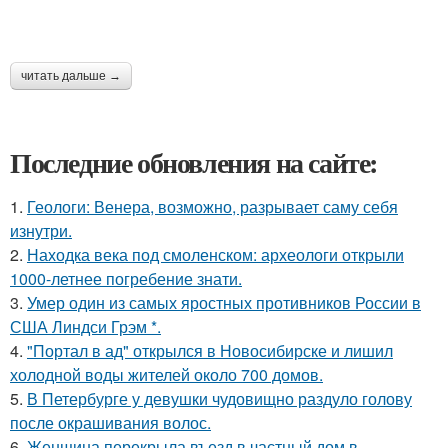
читать дальше →
Последние обновления на сайте:
1.
Геологи: Венера, возможно, разрывает саму себя
изнутри.
2.
Находка века под смоленском: археологи открыли
1000-летнее погребение знати.
3.
Умер один из самых яростных противников России в
США Линдси Грэм *.
4.
"Портал в ад" открылся в Новосибирске и лишил
холодной воды жителей около 700 домов.
5.
В Петербурге у девушки чудовищно раздуло голову
после окрашивания волос.
6.
Женщина перекрыла въезд в частный дом в