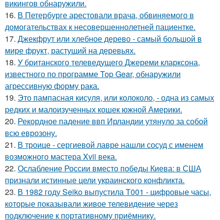
викингов обнаружили.
16.
В Петербурге арестовали врача, обвиняемого в
домогательствах к несовершеннолетней пациентке.
17.
Джекфрут или хлебное дерево - самый большой в
мире фрукт, растущий на деревьях.
18.
У британского телеведущего Джереми кларксона,
известного по программе Top Gear, обнаружили
агрессивную форму рака.
19.
Это пампасная кисуля, или колоколо, - одна из самых
редких и малоизученных кошек южной Америки.
20.
Рекордное падение ввп Ирландии утянуло за собой
всю еврозону.
21.
В троице - сергиевой лавре нашли сосуд с именем
возможного мастера Xvii века.
22.
Ослабление России вместо победы Киева: в США
признали истинные цели украинского конфликта.
23.
В 1982 году Seiko выпустила T001 - цифровые часы,
которые показывали живое телевидение через
подключение к портативному приёмнику.