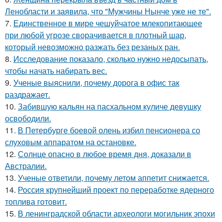
Ленобласти и заявила, что "Мужчины Нынче уже не те".
7.
Единственное в мире чешуйчатое млекопитающее
при любой угрозе сворачивается в плотный шар,
который невозможно разжать без резаных ран.
8.
Исследование показало, сколько нужно недосыпать,
чтобы начать набирать вес.
9.
Ученые выяснили, почему дорога в офис так
раздражает.
10.
Забившую кальян на пасхальном куличе девушку
освободили.
11.
В Петербурге боевой олень избил пенсионера со
слуховым аппаратом на остановке.
12.
Солнце опасно в любое время дня, доказали в
Австралии.
13.
Ученые ответили, почему летом аппетит снижается.
14.
Россия крупнейший проект по переработке ядерного
топлива готовит.
15.
В ленинградской области археологи могильник эпохи