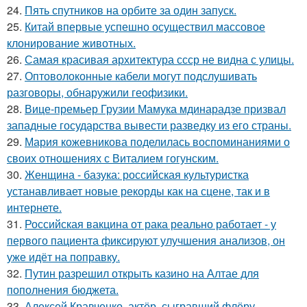
24.
Пять спутников на орбите за один запуск.
25.
Китай впервые успешно осуществил массовое
клонирование животных.
26.
Самая красивая архитектура ссср не видна с улицы.
27.
Оптоволоконные кабели могут подслушивать
разговоры, обнаружили геофизики.
28.
Вице-премьер Грузии Мамука мдинарадзе призвал
западные государства вывести разведку из его страны.
29.
Мария кожевникова поделилась воспоминаниями о
своих отношениях с Виталием гогунским.
30.
Женщина - базука: российская культуристка
устанавливает новые рекорды как на сцене, так и в
интернете.
31.
Российская вакцина от рака реально работает - у
первого пациента фиксируют улучшения анализов, он
уже идёт на поправку.
32.
Путин разрешил открыть казино на Алтае для
пополнения бюджета.
33.
Алексей Кравченко, актёр, сыгравший флёру,