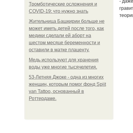
- даж
Тромботические осложнения и
грави
COVID-19: что нужно знать
теори
Жительница Башкирии больше не
может иметь детей после того, как
медики сделали ей аборт на
шестом месяце беременности и
оставили в матке плаценту.
Медь используют для хранения
воды уже многие тысячелетия.
53-Летняя Джоке - одна из многих
женщин, которым помог фонд Spijt
van Tattoo, основанный в
Роттердаме.