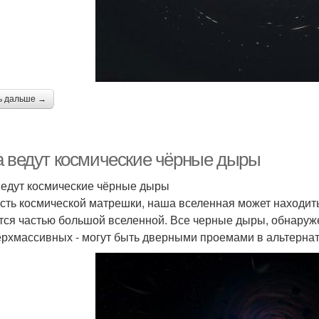
ь дальше →
а ведут космические чёрные дыры
ведут космические чёрные дыры
асть космической матрешки, наша вселенная может находить
тся частью большой вселенной. Все черные дыры, обнаруж
ерхмассивных - могут быть дверными проемами в альтерна