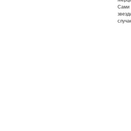
Сами 
звезд
случа