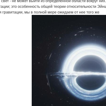
е свет - не может выйти из определенной области вокруг н
тации; это особенность общей теории относительности Эйншт
я гравитации, мы в полной мере ожидаем от нее того же