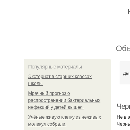
Объ
Популярные материалы
Дыр
Экстернат в старших классах
школы
Мрачный прогноз о
распространении бактериальных
Чер
инфекций у детей вышел.
Не в 
Учёные живую клетку из неживых
Черны
молекул собрали.