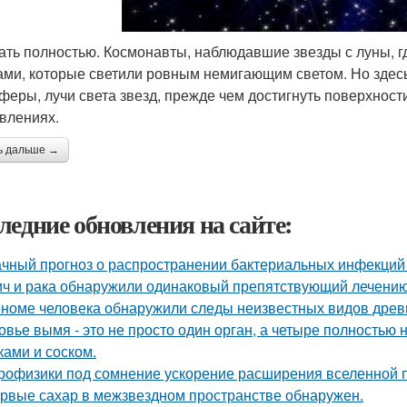
ать полностью. Космонавты, наблюдавшие звезды с луны, г
ами, которые светили ровным немигающим светом. Но здесь
феры, лучи света звезд, прежде чем достигнуть поверхнос
влениях.
ь дальше →
ледние обновления на сайте:
чный прогноз о распространении бактериальных инфекций 
ич и рака обнаружили одинаковый препятствующий лечени
еноме человека обнаружили следы неизвестных видов древ
овье вымя - это не просто один орган, а четыре полностью
ками и соском.
рофизики под сомнение ускорение расширения вселенной 
рвые сахар в межзвездном пространстве обнаружен.