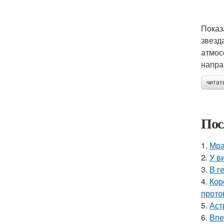
Показ
звезд
атмос
напра
читат
Пос
1.
Мра
2.
У в
3.
В г
4.
Кор
прото
5.
Аст
6.
Впе