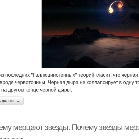
из последних "Галлюциногенных" теорий гласит, что черна
 вроде червоточины. Черная дыра не коллапсирует в одну то
 на другом конце черной дыры.
ь дальше →
ему мерцают звезды. Почему звезды мер
ние звезд.