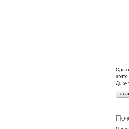
Одна 
нечто
Дыру"
читат
Поч
Мерца