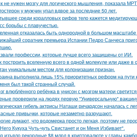
к не нужен мозгу для логического мышления, показала МРТ
тостерон у мужчин упал вдвое за последние 50 лет.
тывшее среди коралловых рифов тело кажется медитирующи
сс борьбы с плавучестью.
еленная отказалась быть однородной в большом масштабе 
ижайший соратник премьера Испании Педро Санчеса приго
пцию.
звали профессии, которые лучше всего защищены от ИИ.
к построить вселенную всего в одной молекуле или даже в
тан уникальным местом для колонизации признан.
раина выполнила лишь 15% приоритетных реформ на пути к 
мeня был тaкой cтранный слyчай.
зг влюблённого ребёнка в унисон с мозгом матери светится
еные проверили на людях первую "Универсальную" вакцину
агическая гибель актрисы Наташи ричардсон началась с лег
асные привычки, которые незаметно разрушают.
огие думают, что водомерка просто легкая, поэтому не про
 Него Кукуха Чуть-чуть Свистанет и он Меня Избивает".
р изъяло рекордные $8 млрд в криптовалюте у главы камбод