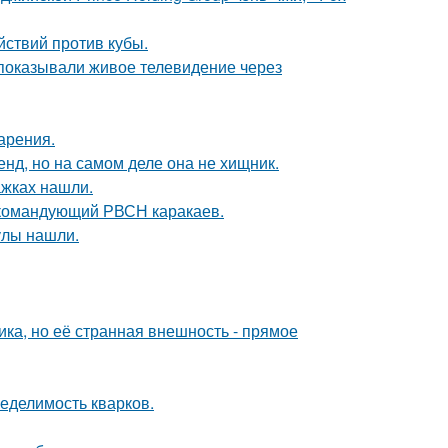
ствий против кубы.
 показывали живое телевидение через
арения.
енд, но на самом деле она не хищник.
ажках нашли.
 командующий РВСН каракаев.
улы нашли.
ка, но её странная внешность - прямое
еделимость кварков.