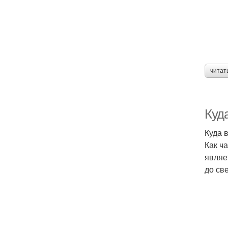
читат
Куд
Куда 
Как ч
являе
до св