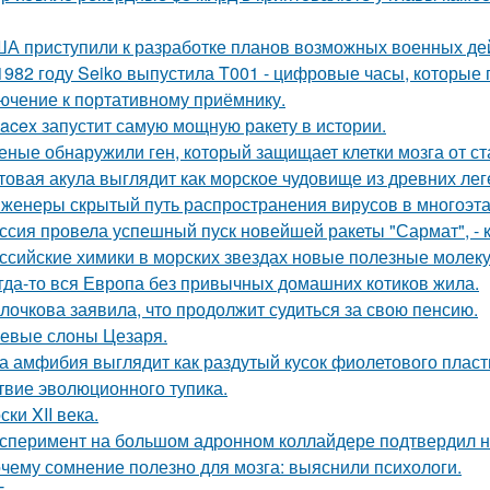
А приступили к разработке планов возможных военных дей
1982 году Seiko выпустила T001 - цифровые часы, которые
ючение к портативному приёмнику.
acex запустит самую мощную ракету в истории.
еные обнаружили ген, который защищает клетки мозга от ст
товая акула выглядит как морское чудовище из древних лег
женеры скрытый путь распространения вирусов в многоэт
ссия провела успешный пуск новейшей ракеты "Сармат", -
ссийские химики в морских звездах новые полезные молек
гда-то вся Европа без привычных домашних котиков жила.
лочкова заявила, что продолжит судиться за свою пенсию.
евые слоны Цезаря.
а амфибия выглядит как раздутый кусок фиолетового пласти
твие эволюционного тупика.
ски XII века.
сперимент на большом адронном коллайдере подтвердил н
чему сомнение полезно для мозга: выяснили психологи.