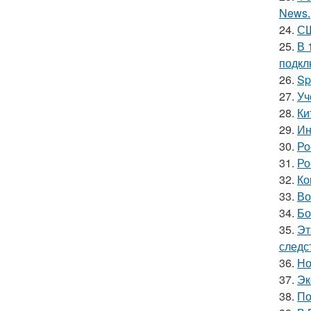
News.
24.
СШ
25.
В 
подкл
26.
Sp
27.
Уч
28.
Ки
29.
Ин
30.
Ро
31.
Ро
32.
Ко
33.
Во
34.
Бо
35.
Эт
следс
36.
Но
37.
Эк
38.
По