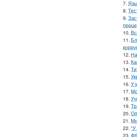
7.
Язы
8.
Тес
9.
Зас
проце
10.
Вс
11.
Бл
корру
12.
На
13.
Ка
14.
Ти
15.
Ук
16.
У 
17.
Мо
18.
Уч
19.
Тр
20.
Оп
21.
Мн
22.
"У
23.
Фб