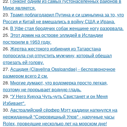
22.
Гонконг одним из самых густонаселённых районов в
Мире является.
23.
Трамп поблагодарил Путина и си цзиньпина за то, что
Россия и Китай не вмешались в войну США и Ирана.
24.
В Уфе стая бродячих собак женщине ногу разорвала.
25.
Этот домик на острове эллидей в Исландии
построили в 1953 году.
26.
Жертва жестокого избиения из Татарстана
попросила суд отпустить мужчину, который обещал
отрезать ей голову.
27.
Асцидия (Clavelina Ossipandae) - беспозвоночное
размером всего 2 см.
28.
Многие думают, что водомерка просто легкая,
поэтому не прорывает водную гладь.
29.
"У Него Кукуха Чуть-чуть Свистанет и он Меня
Избивает".
30.
Австралийский сёрфер Мэтт каддихи наткнулся на
неожиданный "Сокровищный Улов" - наручные часы
Rolex, проведшие несколько лет на морском дне!