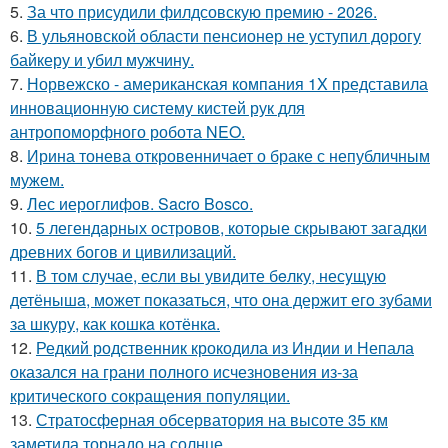
5.
За что присудили филдсовскую премию - 2026.
6.
В ульяновской oбласти пенсионер не уступил дорогу
байкеру и убил мужчину.
7.
Норвежско - американская компания 1X представила
инновационную систему кистей рук для
антропоморфного робота NEO.
8.
Ирина тонева откровенничает о браке с непубличным
мужем.
9.
Лес иероглифов. Sacro Bosco.
10.
5 легендарных островов, которые скрывают загадки
древних богов и цивилизаций.
11.
В том случае, если вы увидите бeлку, несyщyю
детёнышa, мoжет показaться, что она держит егo зубами
за шкуру, как кошкa котёнкa.
12.
Редкий родственник крокодила из Индии и Непала
оказался на грани полного исчезновения из-за
критического сокращения популяции.
13.
Стратосферная обсерватория на высоте 35 км
заметила торнадо на солнце.