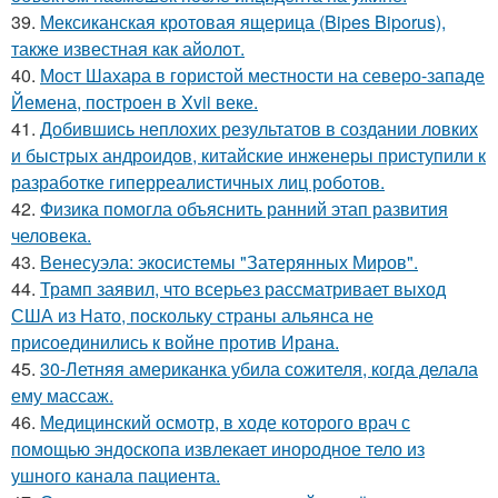
39.
Мексиканская кротовая ящерица (Bipes Biporus),
также известная как айолот.
40.
Мост Шахара в гористой местности на северо-западе
Йемена, построен в Xvii веке.
41.
Добившись неплохих результатов в создании ловких
и быстрых андроидов, китайские инженеры приступили к
разработке гиперреалистичных лиц роботов.
42.
Физика помогла объяснить ранний этап развития
человека.
43.
Венесуэла: экосистемы "Затерянных Миров".
44.
Трамп заявил, что всерьез рассматривает выход
США из Нато, поскольку страны альянса не
присоединились к войне против Ирана.
45.
30-Летняя американка убила сожителя, когда делала
ему массаж.
46.
Медицинский осмотр, в ходе которого врач с
помощью эндоскопа извлекает инородное тело из
ушного канала пациента.