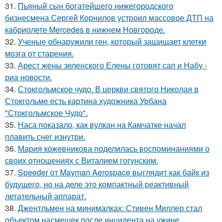
31.
Пьяный сын богатейшего нижегородского
бизнесмена Сергей Корнилов устроил массовое ДТП на
кабриолете Mercedes в нижнем Новгороде.
32.
Ученые обнаружили ген, который защищает клетки
мозга от старения.
33.
Арест жены зеленского Елены готовят сап и Набу -
риа новости.
34.
Стокгольмское чудо. В церкви святого Николая в
Стокгольме есть картина художника Урбана
"Стокгольмское Чудо".
35.
Наса показало, как вулкан на Камчатке начал
плавить снег изнутри.
36.
Мария кожевникова поделилась воспоминаниями о
своих отношениях с Виталием гогунским.
37.
Speeder от Mayman Aerospace выглядит как байк из
будущего, но на деле это компактный реактивный
летательный аппарат.
38.
Джентльмен на минималках: Стивен Миллер стал
объектом насмешек после инцидента на ужине.