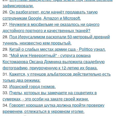
зафиксировали.
26.
Он разбогатеет, если начнёт продавать такую
сотрудникам Google, Amazon и Microsoft.
27.
Неужели в мосфильме не оказалось ни одного
достойного портного и качественных тканей?
28.
Под Иерусалимом раскопали 50-метровый древний
туннель, неизвестно кем прорытый.
29.
Китай о слабых местах армии сша - Politico узнал.
30.
"Мой муж Невероятный" - супруга романа
Костомарова Оксана Домнина выложила свадебную
фотографию, приуроченную к 12-летию их брака.
31.
Кажется, у птенцов альбатросов действительно есть
только два режима:
32.
Иранский город гномов.
33.
Пчелы, которых вы замечаете на соцветиях в
сумерках, - это особи на закате своей жизни.
34.
Говорят хорошая шутка должна пройти проверку
временем, отлежаться в укромном уголке.