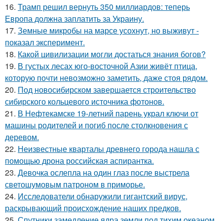
16.
Трамп решил вернуть 350 миллиардов: теперь
Европа должна заплатить за Украину.
17.
Земные микробы на марсе усохнут, но выживут -
показал эксперимент.
18.
Какой цивилизации могли достаться знания богов?
19.
В густых лесах юго-восточной Азии живёт птица,
которую почти невозможно заметить, даже стоя рядом.
20.
Под новосибирском завершается строительство
сибирского кольцевого источника фотонов.
21.
В Нефтекамске 19-летний парень украл ключи от
машины родителей и погиб после столкновения с
деревом.
22.
Неизвестные кварталы древнего города нашла с
помощью дрона российская аспирантка.
23.
Девочка ослепла на один глаз после выстрела
светошумовым патроном в приморье.
24.
Исследователи обнаружили гигантский вирус,
раскрывающий происхождение наших предков.
25.
Спутники замедление ядра земли под тихим океаном