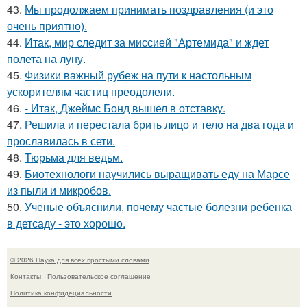
43.
Мы продолжаем принимать поздравления (и это
очень приятно).
44.
Итак, мир следит за миссией "Артемида" и ждет
полета на луну.
45.
Физики важный рубеж на пути к настольным
ускорителям частиц преодолели.
46.
- Итак, Джеймс Бонд вышел в отставку.
47.
Решила и перестала брить лицо и тело на два года и
прославилась в сети.
48.
Тюрьма для ведьм.
49.
Биотехнологи научились выращивать еду на Марсе
из пыли и микробов.
50.
Ученые объяснили, почему частые болезни ребенка
в детсаду - это хорошо.
© 2026 Наука для всех простыми словами
Контакты
Пользовательское соглашение
Политика конфидециальности