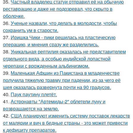
35.
Частный владелец статуи отправил её на обычную
реставрацию и даже не подозревал, что скрыто в
оболочке.
36.
Ученые назвали, что делать в молодости, чтобы
сохранить ум в старости.
37.
Иришка Чики - пики решилась на пластическую
операцию, и мнения сразу же разделились.
38.
Уникальная рептилия оказалась не представителем
отдельного вида, а особью индийской лопастной
черепахи с врожденным альбинизмом.
39.
Маленькая Афшин из Пакистана в младенчестве
получила тяжелую травму при падении, из-за чего её
шея оказалась развернута почти на 90 градусов.
40.
Паук паутину плетёт.
41.
Астронавты "Артемиды-2" облетели луну и
возвращаются на землю.
42.
США планируют изменить систему поставок лекарств
от малярии и вич в бедные страны - это может привести
к дефициту препаратов.