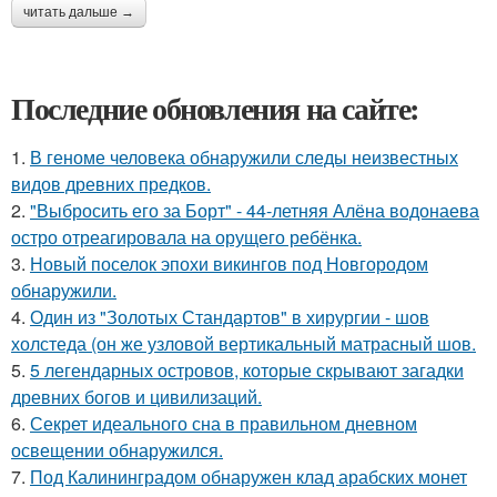
читать дальше →
Последние обновления на сайте:
1.
В геноме человека обнаружили следы неизвестных
видов древних предков.
2.
"Выбросить его за Борт" - 44-летняя Алёна водонаева
остро отреагировала на орущего ребёнка.
3.
Новый поселок эпохи викингов под Новгородом
обнаружили.
4.
Один из "Золотых Стандартов" в хирургии - шов
холстеда (он же узловой вертикальный матрасный шов.
5.
5 легендарных островов, которые скрывают загадки
древних богов и цивилизаций.
6.
Секрет идеального сна в правильном дневном
освещении обнаружился.
7.
Под Калининградом обнаружен клад арабских монет