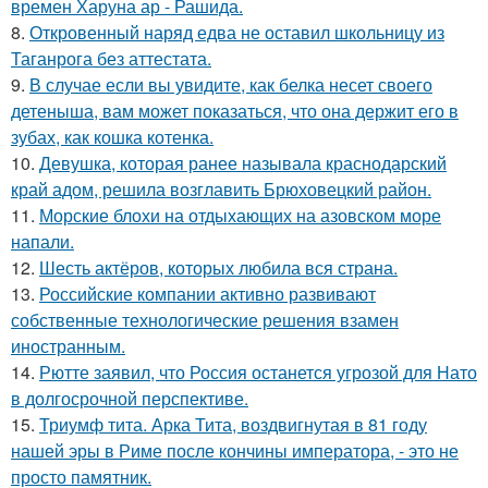
времен Харуна ар - Рашида.
8.
Откровенный наряд едва не оставил школьницу из
Таганрога без аттестата.
9.
В случае если вы увидите, как белка несет своего
детеныша, вам может показаться, что она держит его в
зубах, как кошка котенка.
10.
Девушка, которая ранее называла краснодарский
край адом, решила возглавить Брюховецкий район.
11.
Морские блохи на отдыхающих на азовском море
напали.
12.
Шесть актёров, которых любила вся страна.
13.
Российские компании активно развивают
собственные технологические решения взамен
иностранным.
14.
Рютте заявил, что Россия останется угрозой для Нато
в долгосрочной перспективе.
15.
Триумф тита. Арка Тита, воздвигнутая в 81 году
нашей эры в Риме после кончины императора, - это не
просто памятник.