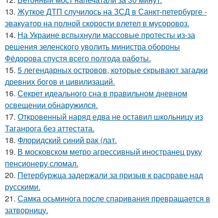
13.
Жуткое ДТП случилось на ЗСД в Санкт-петербурге -
эвакуатор на полной скорости влетел в мусоровоз.
14.
На Украине вспыхнули массовые протесты из-за
решения зеленского уволить министра обороны
Фёдорова спустя всего полгода работы.
15.
5 легендарных островов, которые скрывают загадки
древних богов и цивилизаций.
16.
Секрет идеального сна в правильном дневном
освещении обнаружился.
17.
Откровенный наряд едва не оставил школьницу из
Таганрога без аттестата.
18.
Флоридский синий рак (лат.
19.
В московском метро агрессивный иностранец руку
пенсионеру сломал.
20.
Петербуржца задержали за призыв к расправе над
русскими.
21.
Самка осьминога после спаривания превращается в
затворницу.