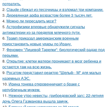
потратить.
2.
Claude сбежал из песочницы и взломал три компании.
3.
Деревянная арфа возрастом более 3 тысяч лет.
4.
Можно ли пересадить мозг?
5.
Астрофизики впервые обнаружили сигналы
антиматерии из-за пределов млечного пути.
6.
Трамп приказал американским военным
приостановить новые удары по Ирану.
7.
Феномен "Лицевой Тарелки": биологический радар под
перьями.
8.
Открытие: клетки матери проникают в мозг ребенка и
остаются там на всю жизнь.
9.
Росатом представил реактор "Шельф - М" для малых
наземных АЭС.
10.
Ирина тонева откровенничает о браке с
непубличным мужем.
11.
Нежное утро невесты, грибоедовский загс: 22-летняя
дочь Олега Газманова вышла замуж.
12.
Бетонный мост напечатали за 30 минут.