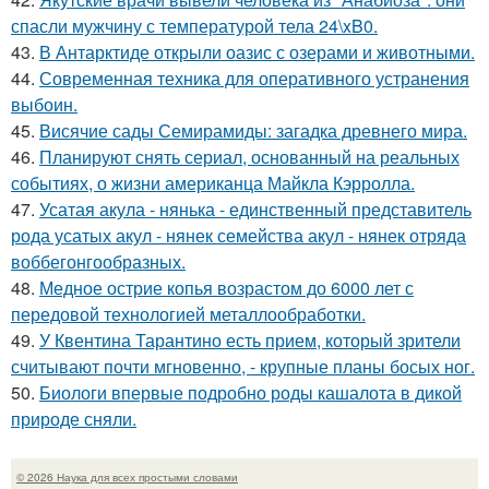
спасли мужчину с температурой тела 24\xB0.
43.
В Антарктиде открыли оазис с озерами и животными.
44.
Современная техника для оперативного устранения
выбоин.
45.
Висячие сады Семирамиды: загадка древнего мира.
46.
Планируют снять сериал, основанный на реальных
событиях, о жизни американца Майкла Кэрролла.
47.
Усатая акула - нянька - единственный представитель
рода усатых акул - нянек семейства акул - нянек отряда
воббегонгообразных.
48.
Медное острие копья возрастом до 6000 лет с
передовой технологией металлообработки.
49.
У Квентина Тарантино есть прием, который зрители
считывают почти мгновенно, - крупные планы босых ног.
50.
Биологи впервые подробно роды кашалота в дикой
природе сняли.
© 2026 Наука для всех простыми словами