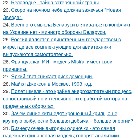
22.
Беловодье - тайна затерянной страны.
23.
Скоро на ночном небе должна зажечься "Новая
Звезда".
24.
Военного смысла Беларуси втягиваться в конфликт
на Украине нет - министр обороны Беларуси.
25.
Россия является единственным государством в
мире, где все комплектующие для авиатехники
выпускаются самостоятельно.
26.
Французская ИИ - модель Mistral имеет свои
принципы.
27.
Яркий свет снижает риск деменции.
28.
Майкл Джексон в Москве, 1993 год.
29.
Полет шмеля - это крайне энергозатратный процесс,
сопоставимый по интенсивности с работой мотора на
предельных оборотах.
30.
Зачем синие киты едят крошечный криль, а не
крупную рыбу, если большая добыча = больше энергии?
31.
Бизнесу очень выгодны одиночки - это самая
надёжная финансовая модель, говорят аналитики.