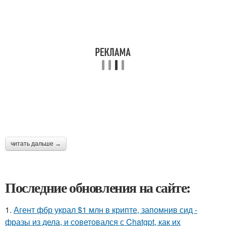
читать дальше →
Последние обновления на сайте:
1.
Агент фбр украл $1 млн в крипте, запомнив сид -
фразы из дела, и советовался с Chatgpt, как их