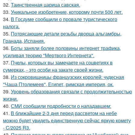
32.
Таинственная царица савская.
33.
Уникальное изобретение, которому почти 500 лет.
34.
В Госдуме сообщили о провале туристического
налога.
35.
Потрясающие детали резьбы дворца альгамбры,
Гранада, Испания.
36.
Боты заняли более половины интернет трафика,
усиливая теорию "Мертвого Интернета".
37.
Пчелы, которых вы замечаете на соцветиях в
сумерках, - это особи на закате своей жизни.
38.
Из сокровищницы французских королей: чудесная
"Чаша Птолемеев", Египет, римская империя, ок.
39.
Уровень образования связали с продолжительностью
жизни.
40.
СМИ сообщили подробности о нападавшем:
41.
В ближайшие 2-3 дня перед рассветом на небе
можно будет увидеть единственную сейчас яркую комету
- C/2025 R3.
42.
Якутские врачи вывели человека из "Анабиоза": они