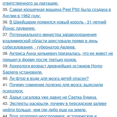
ответственного за лактацию.
35.
Самая крошечная машина Peel P50 была создана в
Англии в 1962 году.
36.
В Швейцарии появился новый король - 31-летний
Йонас лаувинер.
37.
Потенциального министра здравоохранения
владимирской области арестовали прямо в день
собеседования, - губернатор Авдеев.
38.
Актриса Анна хилькевич призналась, что ее живот не
пришел в форму после третьих родов.
39.
Археологи возраст древнейших останков Homo
Sapiens установили.
40.
Ли фтор в воде для мозга детей опасен?
41.
Почему сомнение полезно для мозга: выяснили
психологи.
42.
Дарья сагалова уже давно не Светка букина.
43.
Эксперты раскрыли, почему в персидском заливе
нефти больше, чем где-либо еще на земле.
44.
Враг потерпел неоспоримое, историческое и