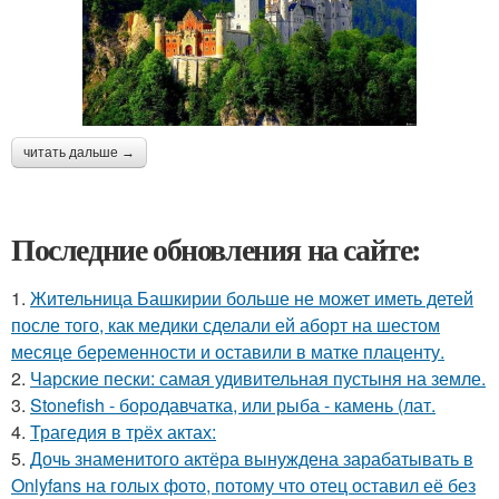
читать дальше →
Последние обновления на сайте:
1.
Жительница Башкирии больше не может иметь детей
после того, как медики сделали ей аборт на шестом
месяце беременности и оставили в матке плаценту.
2.
Чарские пески: самая удивительная пустыня на земле.
3.
Stonefish - бородавчатка, или рыба - камень (лат.
4.
Трагедия в трёх актах:
5.
Дочь знаменитого актёра вынуждена зарабатывать в
Onlyfans на голых фото, потому что отец оставил её без