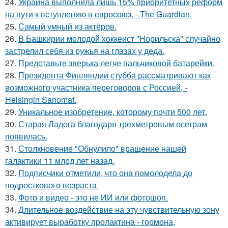
24.
Украина выполнила лишь 15% приоритетных реформ
на пути к вступлению в евросоюз, - The Guardian.
25.
Самый умный из актёров.
26.
В Башкирии молодой хоккеист "Норильска" случайно
застрелил себя из ружья на глазах у деда.
27.
Представьте зверька легче пальчиковой батарейки.
28.
Президента Финляндии стубба рассматривают как
возможного участника переговоров с Россией, -
Helsingin Sanomat.
29.
Уникальное изобретение, которому почти 500 лет.
30.
Старая Ладога благодаря трехметровым осетрам
появилась.
31.
Столкновение "Обнулило" вращение нашей
галактики 11 млрд лет назад.
32.
Подписчики отметили, что она помолодела до
подросткового возраста.
33.
Фото и видео - это не ИИ или фотошоп.
34.
Длительное воздействие на эту чувствительную зону
активирует выработку пролактина - гормона,