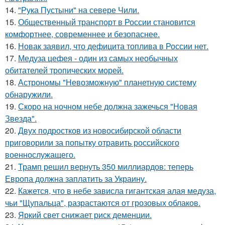
14.
"Рука Пустыни" на севере Чили.
15.
Общественный транспорт в России становится
комфортнее, современнее и безопаснее.
16.
Новак заявил, что дефицита топлива в России нет.
17.
Медуза цефея - один из самых необычных
обитателей тропических морей.
18.
Астрономы "Невозможную" планетную систему
обнаружили.
19.
Скоро на ночном небе должна зажечься "Новая
Звезда".
20.
Двух подростков из новосибирской области
приговорили за попытку отравить российского
военнослужащего.
21.
Трамп решил вернуть 350 миллиардов: теперь
Европа должна заплатить за Украину.
22.
Кажется, что в небе зависла гигантская алая медуза,
чьи "Щупальца", разрастаются от грозовых облаков.
23.
Яркий свет снижает риск деменции.