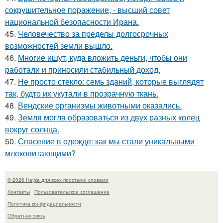
сокрушительное поражение, - высший совет
национальной безопасности Ирана.
45.
Человечество за пределы долгосрочных
возможностей земли вышло.
46.
Многие ищут, куда вложить деньги, чтобы они
работали и приносили стабильный доход.
47.
Не просто стекло: семь зданий, которые выглядят
так, будто их укутали в прозрачную ткань.
48.
Вендские организмы животными оказались.
49.
Земля могла образоваться из двух разных колец
вокруг солнца.
50.
Спасение в одежде: как мы стали уникальными
млекопитающими?
© 2026 Наука для всех простыми словами
Контакты
Пользовательское соглашение
Политика конфидециальности
Обратная связь