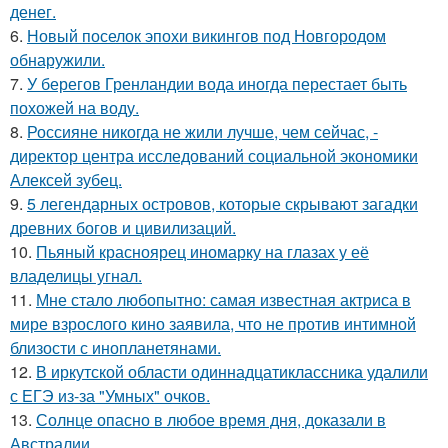
денег.
6.
Новый поселок эпохи викингов под Новгородом
обнаружили.
7.
У берегов Гренландии вода иногда перестает быть
похожей на воду.
8.
Россияне никогда не жили лучше, чем сейчас, -
директор центра исследований социальной экономики
Алексей зубец.
9.
5 легендарных островов, которые скрывают загадки
древних богов и цивилизаций.
10.
Пьяный красноярец иномарку на глазах у её
владелицы угнал.
11.
Мне стало любопытно: самая известная актриса в
мире взрослого кино заявила, что не против интимной
близости с инопланетянами.
12.
В иркутской области одиннадцатиклассника удалили
с ЕГЭ из-за "Умных" очков.
13.
Солнце опасно в любое время дня, доказали в
Австралии.