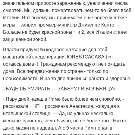
значительном приросте зараженных, увеличении числа
смертей. Мы должны пожертвовать чем-то во благо всей
Италии. Вот почему мы принимаем еще более жесткие
меры, - заявил премьер-министр Джузеппе Конте . -
Больше не будет красной зоны 1 и 2, вся Италия станет
защищенной зоной.
Власти придумали кодовое название для этой
масштабной спецоперации: IORESTOACASA («я
остаюсь дома»). Гражданам рекомендуют не покидать
дома. Все передвижения по стране - только по
необходимости. И на то две причины: работа и здоровье.
«БУДЕШЬ УМИРАТЬ — ЗАБЕРУТ В БОЛЬНИЦУ»
- Пару дней назад в Риме было более чем спокойно, -
рассказала « КП » россиянка Анастасия, живущая в
итальянской столице. — Да, на улицах несколько
меньше туристов, чем обычно, но не более того. Никто
даже маски не надевал. А с 9 числа Рим попал в
красную зону. Вышел декрет: всем сидеть по домам.