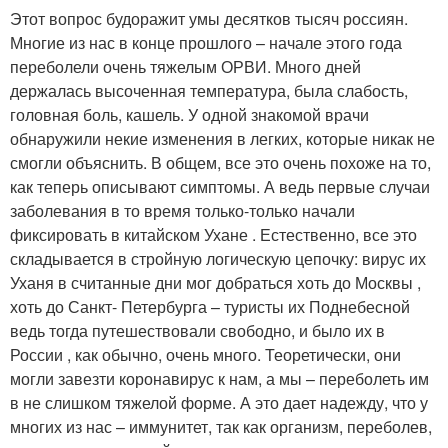
Этот вопрос будоражит умы десятков тысяч россиян.
Многие из нас в конце прошлого – начале этого года
переболели очень тяжелым ОРВИ. Много дней
держалась высоченная температура, была слабость,
головная боль, кашель. У одной знакомой врачи
обнаружили некие изменения в легких, которые никак не
смогли объяснить. В общем, все это очень похоже на то,
как теперь описывают симптомы. А ведь первые случаи
заболевания в то время только-только начали
фиксировать в китайском Ухане . Естественно, все это
складывается в стройную логическую цепочку: вирус их
Уханя в считанные дни мог добраться хоть до Москвы ,
хоть до Санкт- Петербурга – туристы их Поднебесной
ведь тогда путешествовали свободно, и было их в
России , как обычно, очень много. Теоретически, они
могли завезти коронавирус к нам, а мы – переболеть им
в не слишком тяжелой форме. А это дает надежду, что у
многих из нас – иммунитет, так как организм, переболев,