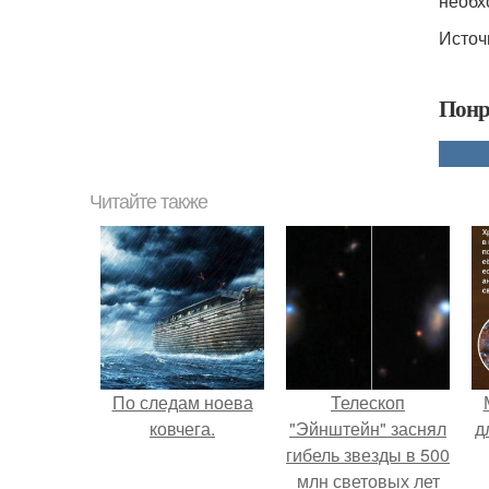
необх
Источ
Понр
Читайте также
По следам ноева
Телескоп
ковчега.
"Эйнштейн" заснял
д
гибель звезды в 500
млн световых лет