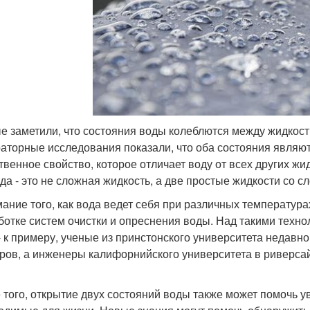
е заметили, что состояния воды колеблются между жидкост
аторные исследования показали, что оба состояния являю
твенное свойство, которое отличает воду от всех других жи
ода - это не сложная жидкость, а две простые жидкости со 
ание того, как вода ведет себя при различных температур
ботке систем очистки и опреснения воды. Над такими техн
- к примеру, ученые из принстонского университета недав
ров, а инженеры калифорнийского университета в риверса
 того, открытие двух состояний воды также может помочь ув