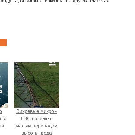
ду - а, возможно, и жизнь - на других планетах.
ю
Вихревые микро -
вых
ГЭС на реке с
ли.
малым перепадом
высоты: вода