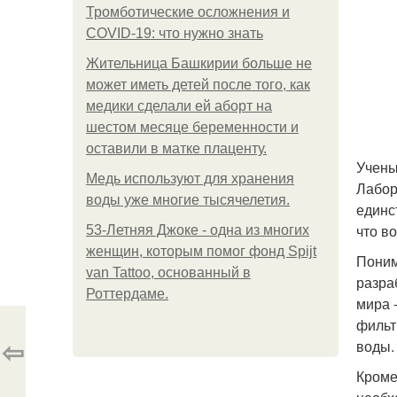
Тромботические осложнения и
COVID-19: что нужно знать
Жительница Башкирии больше не
может иметь детей после того, как
медики сделали ей аборт на
шестом месяце беременности и
оставили в матке плаценту.
Учены
Медь используют для хранения
Лабор
воды уже многие тысячелетия.
единс
что в
53-Летняя Джоке - одна из многих
женщин, которым помог фонд Spijt
Поним
van Tattoo, основанный в
разра
Роттердаме.
мира 
фильт
⇦
воды.
Кроме