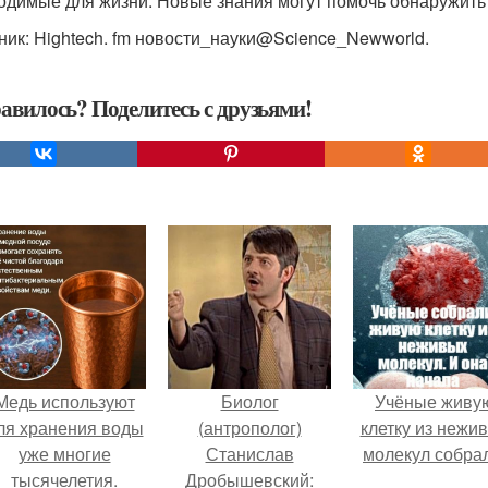
одимые для жизни. Новые знания могут помочь обнаружить во
ник: Hightech. fm новости_науки@Science_Newworld.
авилось? Поделитесь с друзьями!
Медь используют
Биолог
Учёные живу
ля хранения воды
(антрополог)
клетку из нежи
уже многие
Станислав
молекул собра
тысячелетия.
Дробышевский: