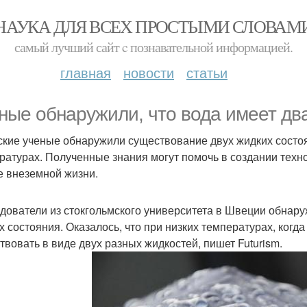
НАУКА ДЛЯ ВСЕХ ПРОСТЫМИ СЛОВАМ
самый лучший сайт c познавательной информацией.
главная
новости
статьи
ные обнаружили, что вода имеет два
кие ученые обнаружили существование двух жидких состоян
ратурах. Полученные знания могут помочь в создании техно
е внеземной жизни.
дователи из стокгольмского университета в Швеции обнаруж
х состояния. Оказалось, что при низких температурах, когд
твовать в виде двух разных жидкостей, пишет Futurism.