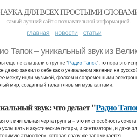
НАУКА ДЛЯ ВСЕХ ПРОСТЫМИ СЛОВАМ
самый лучший сайт c познавательной информацией.
главная
новости
статьи
ио Тапок – уникальный звук из Велик
вы еще не слышали о группе "
Радио Тапок
", то пора это и
же давно заявил о себе как о уникальном явлении на русской
ее между инди-музыкой, фолком и современными электронн
елый мир, созданный талантливыми музыкантами.
кальный звук: что делает "
Радио Тапо
ая отличительная черта группы – это их способность сочета
 услышать и акустические гитары, и синтезаторы, и даже э
торимую атмосферу, которая сразу же запоминается.