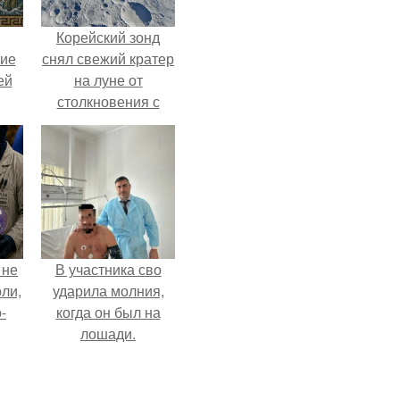
Корейский зонд
кие
снял свежий кратер
ей
на луне от
столкновения с
.
обломком Falcon 9.
 не
В участника сво
оли,
ударила молния,
-
когда он был на
лошади.