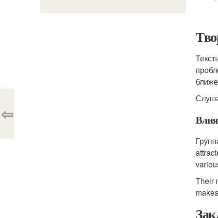
Тво
Текст
пробл
ближе
Слуша
⇦
Влия
Групп
attrac
variou
Their 
makes
Зак