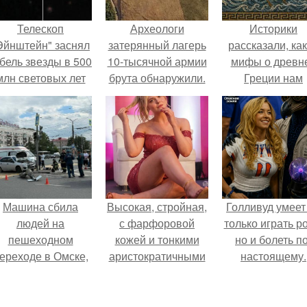
Телескоп
Археологи
Историки
Эйнштейн" заснял
затерянный лагерь
рассказали, ка
бель звезды в 500
10-тысячной армии
мифы о древн
млн световых лет
брута обнаружили.
Греции нам
от земли.
навязало кино
Машина сбила
Высокая, стройная,
Голливуд умеет
людей на
с фарфоровой
только играть р
пешеходном
кожей и тонкими
но и болеть по
ереходе в Омске,
аристократичными
настоящему.
пострадали 8
чертами, эль
человек.
выглядит так, будто
сошла с полотна