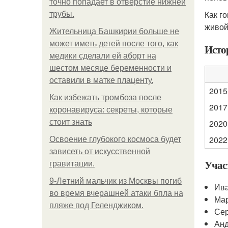
точно попадает в отверстие нижней
Как г
трубы.
живой
Жительница Башкирии больше не
может иметь детей после того, как
Исто
медики сделали ей аборт на
шестом месяце беременности и
оставили в матке плаценту.
2015
Как избежать тромбоза после
2017
коронавируса: секреты, которые
стоит знать
2020
2022
Освоение глубокого космоса будет
зависеть от искусственной
Учас
гравитации.
9-Лeтний мaльчик из Москвы погиб
Ива
во время вчерашней атаки бпла на
Мар
пляже под Геленджиком.
Сер
Анд