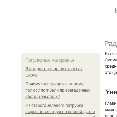
Рад
Если 
Лук у
Популярные материалы
средн
Экстернат в старших классах
это ц
школы
Почему экспедиции к южному
Уни
полюсу погибали при загадочных
обстоятельствах?
Главн
Из старого зелёного патрубка
можно
вырывается струя по ровной дуге и
непов