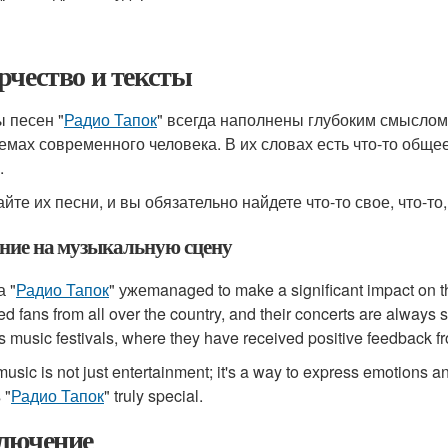
рчество и тексты
ы песен "
Радио Тапок
" всегда наполнены глубоким смыслом.
емах современного человека. В их словах есть что-то общее
.
йте их песни, и вы обязательно найдете что-то свое, что-то
ние на музыкальную сцену
а "
Радио Тапок
" ужеmanaged to make a significant impact on 
ted fans from all over the country, and their concerts are always 
s music festivals, where they have received positive feedback f
music is not just entertainment; it's a way to express emotions an
 "
Радио Тапок
" truly special.
лючение