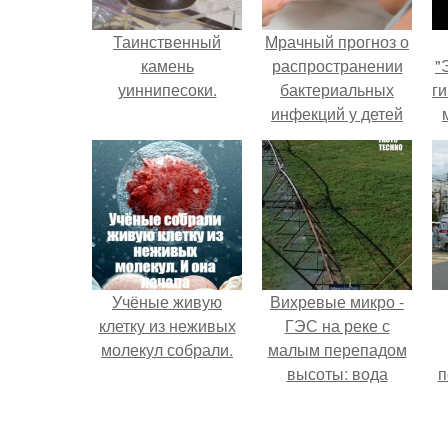
Таинственный
Мрачный прогноз о
камень
распространении
"
уиннипесоки.
бактериальных
ги
инфекций у детей
вышел.
Учёные живую
Вихревые микро -
клетку из неживых
ГЭС на реке с
молекул собрали.
малым перепадом
высоты: вода
п
закручивается в
бетонной камере и
вращает