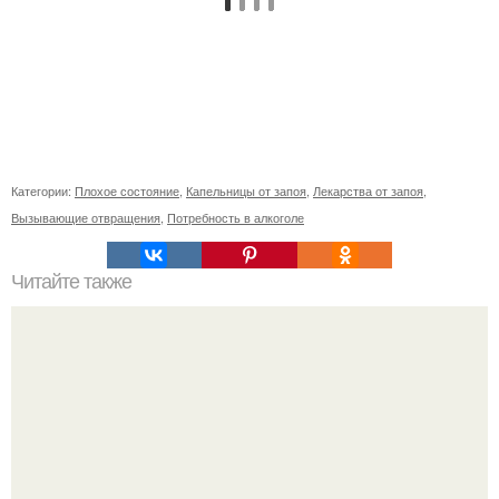
Категории:
Плохое состояние
,
Капельницы от запоя
,
Лекарства от запоя
,
Вызывающие отвращения
,
Потребность в алкоголе
Читайте также
Мутировавший близнец - паразит пожирал изнутри