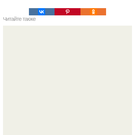
Читайте также
Кикуми Тоторо. Жертва маньяка кикуми тоторо или
номер 72.