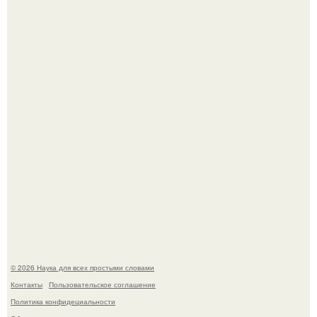
Эти занятия старение мозга замедлили.
В России создали первый плазменный двигатель на
криптоне.
© 2026 Наука для всех простыми словами
Контакты
Пользовательское соглашение
Политика конфидециальности