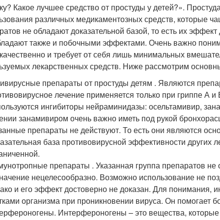
ку? Какое лучшее средство от простуды у детей?». Простуд
ьзования различных медикаментозных средств, которые ча
ратов не обладают доказательной базой, то есть их эффект 
бладают также и побочными эффектами. Очень важно понима
качественно и требует от себя лишь минимальных вмешате
ьзуемых лекарственных средств. Ниже рассмотрим основные
ивирусные препараты от простуды детям . Являются преп
тивовирусное лечение применяется только при гриппе А и В
ользуются ингибиторы нейраминидазы: осельтамивир, зана
ении занамивиром очень важно иметь под рукой бронхора
занные препараты не действуют. То есть они являются осн
азательная база противовирусной эффективности других ле
аниченной.
унотропные препараты . Указанная группа препаратов не
начение нецелесообразно. Возможно использование не по
ако и его эффект достоверно не доказан. Для понимания, и
тками организма при проникновении вируса. Он помогает б
ерфероногены. Интерфероногены – это вещества, которые