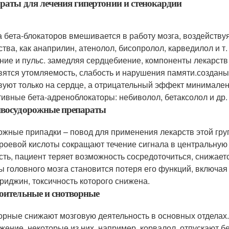
раты для лечения гипертонии и стенокардии
а бета-блокаторов вмешивается в работу мозга, воздейству
ства, как анаприлин, атенолол, бисопролол, карведилол и т
ние и пульс. замедляя сердцебиение, компоненты лекарств
вятся утомляемость, слабость и нарушения памяти.созданы
вуют только на сердце, а отрицательный эффект минимален.
тивные бета-адреноблокаторы: небиволол, бетаксолол и др.
ивосудорожные препараты
ожные припадки – повод для применения лекарств этой гру
роевой кислоты сокращают течение сигнала в центральную
сть, пациент теряет возможность сосредоточиться, снижае
ы головного мозга становится потеря его функций, включая
риджин, токсичность которого снижена.
оительные и снотворные
орные снижают мозговую деятельность в основных отделах.
жение. некоторые из них, например, корвалол, отпускают бе