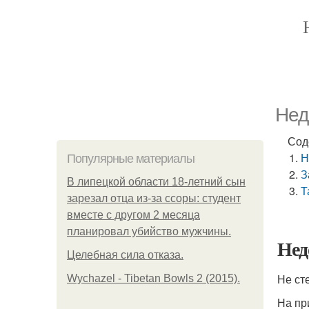
Нед
Сод
Н
Популярные материалы
З
В липецкой области 18-летний сын
Т
зарезал отца из-за ссоры: студент
вместе с другом 2 месяца
планировал убийство мужчины.
Нед
Целебная сила отказа.
Не ст
Wychazel - Tibetan Bowls 2 (2015).
На пр