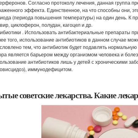
ерферонов. Согласно протоколу лечения, данная группа пре
аженного эффекта. Единственное, на что способны они, э
иода (периода повышения температуры) на один день. К пр
вир, циклоферон, полудан, кагоцел и др.
ибиотики . Использовать антибактериальные препараты п
ее того, использование антибиотиков в данном случае мож
словлено тем, что антибиотик будет подавлять нормальную
ра является барьером между организмом человека и боле
ользование антибиотиков лишь у детей с хроническими за
овисцидоз), иммунодефицитом.
ытые советские лекарства. Какие лека