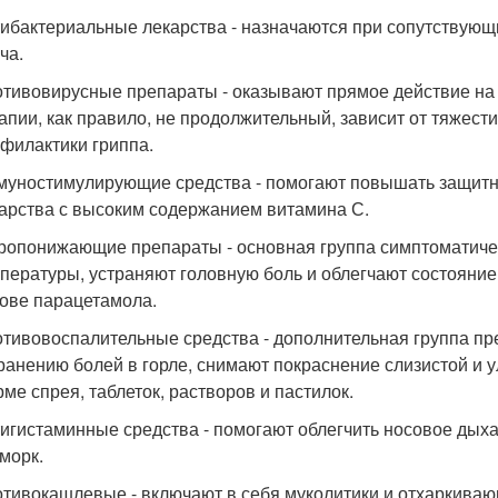
ибактериальные лекарства - назначаются при сопутствующ
ча.
тивовирусные препараты - оказывают прямое действие на во
апии, как правило, не продолжительный, зависит от тяжес
филактики гриппа.
уностимулирующие средства - помогают повышать защитн
арства с высоким содержанием витамина С.
опонижающие препараты - основная группа симптоматичес
пературы, устраняют головную боль и облегчают состояние
ове парацетамола.
тивовоспалительные средства - дополнительная группа пр
ранению болей в горле, снимают покраснение слизистой и
ме спрея, таблеток, растворов и пастилок.
игистаминные средства - помогают облегчить носовое дыха
морк.
тивокашлевые - включают в себя муколитики и отхаркиваю