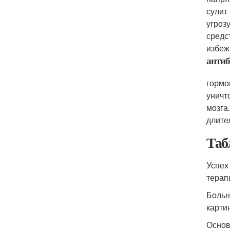
сулит
угроз
средс
избеж
анти
гормо
уничт
мозга
длите
Таб
Успех
терап
Больн
карти
Основ