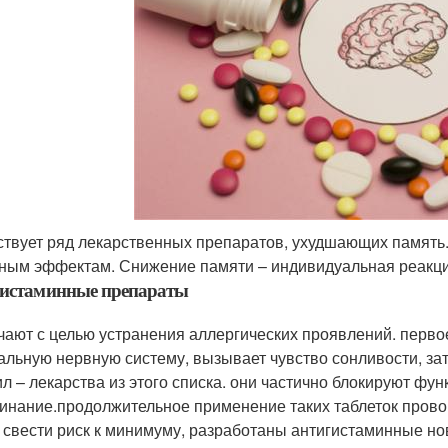
твует ряд лекарственных препаратов, ухудшающих память.
ным эффектам. Снижение памяти – индивидуальная реакция,
гистаминные препараты
чают с целью устранения аллергических проявлений. перво
альную нервную систему, вызывает чувство сонливости, за
ил – лекарства из этого списка. они частично блокируют фун
инание.продолжительное применение таких таблеток прово
 свести риск к минимуму, разработаны антигистаминные нов