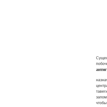
Сущес
побоч
анти
назна
центр
тавег
запом
чтобы