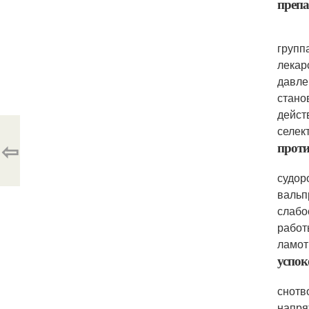
препа
групп
лекар
давле
стано
дейст
селек
⇦
прот
судор
вальп
слабо
работ
ламот
успок
снотв
напря