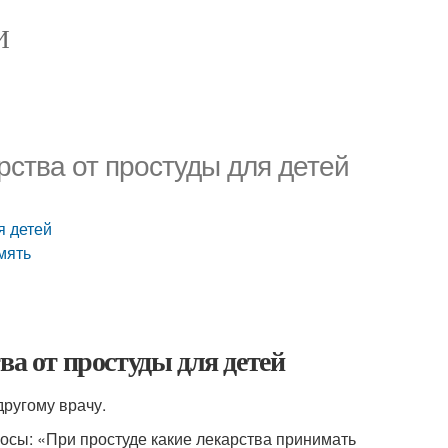
И
рства от простуды для детей
я детей
мять
ва от простуды для детей
ругому врачу.
осы: «При простуде какие лекарства принимать