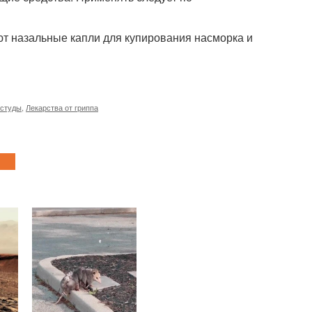
т назальные капли для купирования насморка и
остуды
,
Лекарства от гриппа