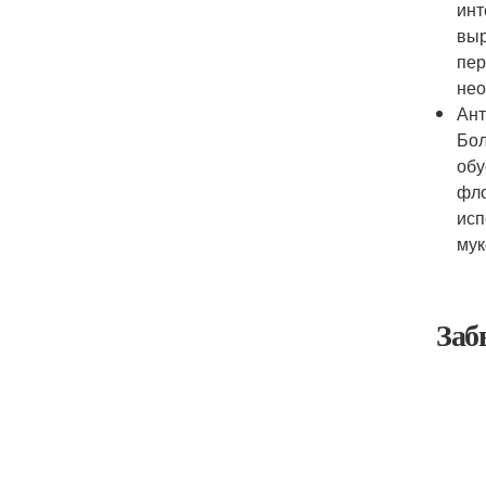
инт
выр
пер
нео
Ант
Бол
обу
фло
исп
мук
Заб