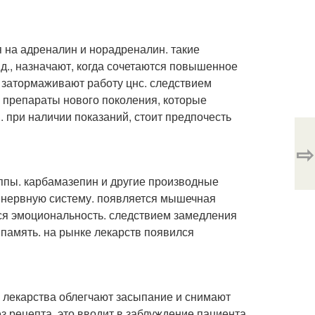
я на адреналин и норадреналин. такие
. д., назначают, когда сочетаются повышенное
 затормаживают работу цнс. следствием
 препараты нового поколения, которые
 при наличии показаний, стоит предпочесть
⇨
ппы. карбамазепин и другие производные
 нервную систему. появляется мышечная
тся эмоциональность. следствием замедления
 память. на рынке лекарств появился
 лекарства облегчают засыпание и снимают
з рецепта. это вводит в заблуждение пациента,