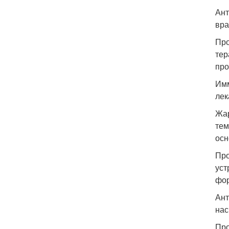
Ант
вра
Про
тер
про
Имм
лек
Жар
тем
осн
Про
уст
фор
Ант
нас
Про