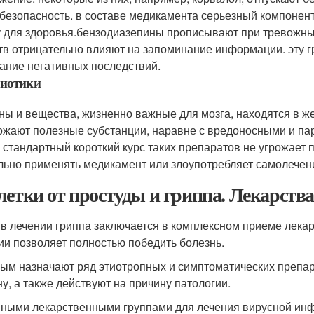
 безопасность. в составе медикамента серьезный компонент
у для здоровья.бензодиазепины прописывают при тревожных
тв отрицательно влияют на запоминание информации. эту г
ание негативных последствий.
биотики
ны и вещества, жизненно важные для мозга, находятся в ж
ожают полезные субстанции, наравне с вредоносными и па
. стандартный короткий курс таких препаратов не угрожает 
льно применять медикамент или злоупотребляет самолечен
летки от простуды и гриппа. Лекарства
 в лечении гриппа заключается в комплексном приеме лекар
ии позволяет полностью победить болезнь.
ым назначают ряд этиотропных и симптоматических препара
ну, а также действуют на причину патологии.
ными лекарственными группами для лечения вирусной инф