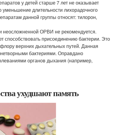
паратов у детей старше 7 лет не оказывает
то уменьшение длительности лихорадочного
епаратам данной группы относят: тилорон,
ри неосложненной ОРВИ не рекомендуется.
ет способствовать присоединению бактерии. Это
 флору верхних дыхательных путей. Данная
знетворными бактериями. Оправдано
болеваниями органов дыхания (например,
рства ухудшают память