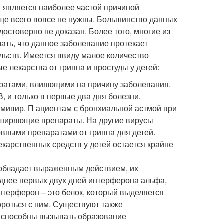
а является наиболее частой причиной
ще всего вовсе не нужны. Большинство данных
достоверно не доказан. Более того, многие из
ть, что данное заболевание протекает
льств. Имеется ввиду малое количество
 лекарства от гриппа и простуды у детей:
аратами, влияющими на причину заболевания.
, и только в первые два дня болезни.
мивир. П ациентам с бронхиальной астмой при
сширяющие препараты. На другие вирусы
овными препаратами от гриппа для детей.
карственных средств у детей остается крайне
 обладает выраженным действием, их
зднее первых двух дней интерферона альфа,
нтерферон – это белок, который выделяется
ороться с ним. Существуют также
 способны вызывать образование