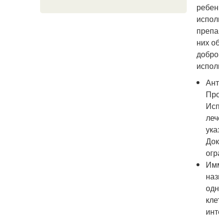
ребен
испол
препа
них о
добро
испол
Ант
Про
Исп
леч
ука
Док
огр
Имм
наз
одн
кле
инт