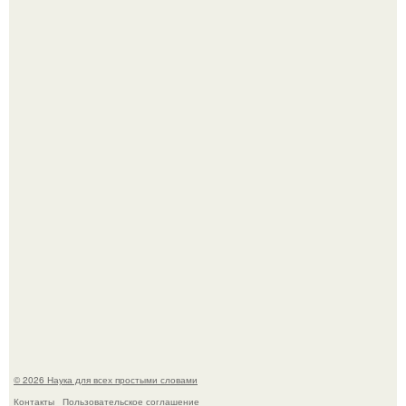
В сеть просочились свежие кадры со съёмок
киноадаптации "Рапунцель", и всё внимание
моментально оказалось приковано к Тиган крофт.
Мистические тайны кельнского собора.
© 2026 Наука для всех простыми словами
Контакты
Пользовательское соглашение