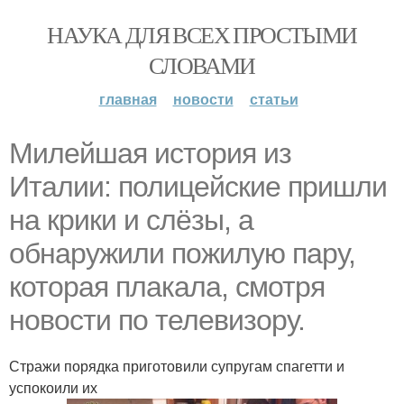
НАУКА ДЛЯ ВСЕХ ПРОСТЫМИ
СЛОВАМИ
главная
новости
статьи
Милейшая история из
Италии: полицейские пришли
на крики и слёзы, а
обнаружили пожилую пару,
которая плакала, смотря
новости по телевизору.
Стражи порядка приготовили супругам спагетти и
успокоили их