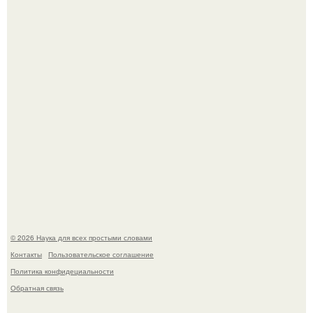
Опоссум - единственный сумчатый обитатель северной
америки.
Mуж жену в Москве из-за ревности зарезал.
© 2026 Наука для всех простыми словами
Контакты
Пользовательское соглашение
Политика конфидециальности
Обратная связь