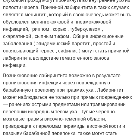
полости черепа. Причиной лабиринтита в таких случаях
является менингит , который в свою очередь может быть
обусловлен менингококковой и пневмококковой
инфекцией, гриппом , корью , туберкулезом ,
скарлатиной , сыпным тифом . Общие инфекционные
заболевания ( эпидемический паротит , простой и
опоясывающий герпес , сифилис ) могут стать причиной
лабиринтита вследствие гематогенного заноса
инфекции.
Возникновение лабиринтита возможно в результате
проникновения инфекции через поврежденную
барабанную перепонку при травмах уха . Лабиринтит
может наблюдаться не только при прямых повреждениях
— ранениях острыми предметами или травмировании
перепонки инородным телом уха . Тупые черепно-
мозговые травмы височно-теменной области,
приводящие к переломам пирамиды височной кости и
разрыву барабанной перепонки, также могут стать