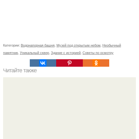
Категории:
Водонапорная башня
,
Музей под открытым небом
,
Необычный
памятник
,
Уникальный сквер
,
Здание с историей
,
Советы по осмотру
Читайте также
8 странных гипотез, объясняющих космические
аномалии.