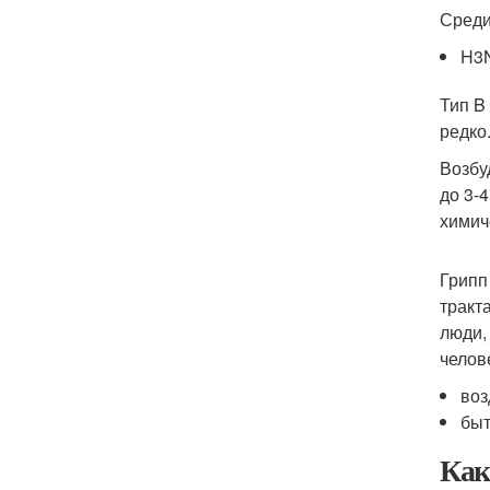
Среди
H3N
Тип B
редко
Возбу
до 3-
химич
Грипп
тракт
люди,
челов
воз
быт
Как