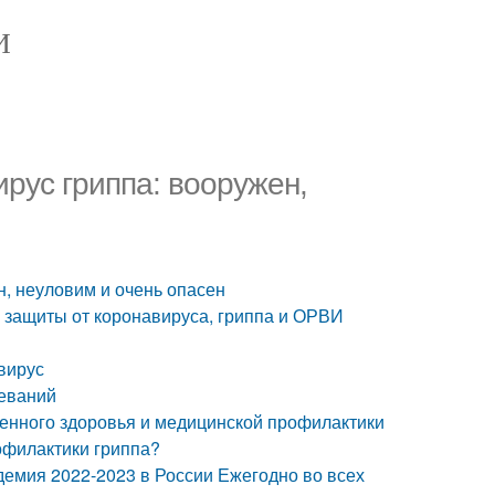
И
ирус гриппа: вооружен,
н, неуловим и очень опасен
х защиты от коронавируса, гриппа и ОРВИ
вирус
леваний
венного здоровья и медицинской профилактики
офилактики гриппа?
демия 2022-2023 в России Ежегодно во всех