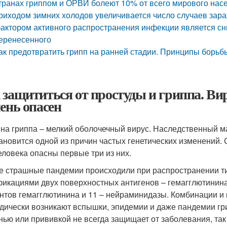
транах гриппом и ОРВИ болеют 10% от всего мирового насе
риходом зимних холодов увеличивается число случаев за
актором активного распространения инфекции является сн
еренесенного
ак предотвратить грипп на ранней стадии. Принципы борьб
 защититься от простуды и гриппа. Ви
чень опасен
на гриппа – мелкий оболочечный вирус. Наследственный 
тановится одной из причин частых генетических изменений. С
еловека опасны первые три из них.
 страшные пандемии происходили при распространении тип
икациями двух поверхностных антигенов – гемагглютинина 
нтов гемагглютинина и 11 – нейраминидазы. Комбинации и м
дически возникают вспышки, эпидемии и даже пандемии гр
нью или прививкой не всегда защищает от заболевания, так