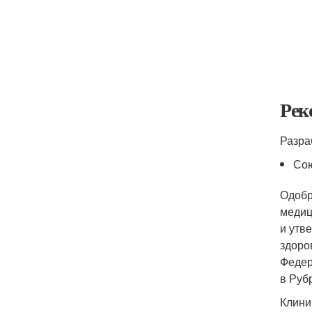
Рек
Разра
Сою
Одобр
медиц
и утв
здоро
Федер
в Руб
Клини