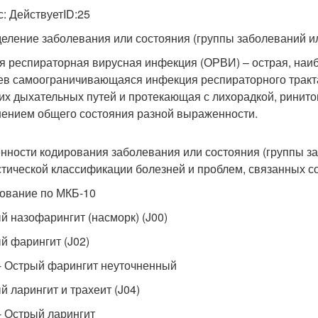
с: ДействуетID:25
еление заболевания или состояния (группы заболеваний и
я респираторная вирусная инфекция (ОРВИ) – острая, наи
ев самоограничивающаяся инфекция респираторного трак
их дыхательных путей и протекающая с лихорадкой, ринитом
ением общего состояния разной выраженности.
нности кодирования заболевания или состояния (группы з
стической классификации болезней и проблем, связанных с
ование по МКБ-10
й назофарингит (насморк) (J00)
й фарингит (J02)
 - Острый фарингит неуточненный
й ларингит и трахеит (J04)
 - Острый ларингит