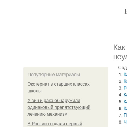
Как
неу
Сод
К
Популярные материалы
К
Экстернат в старших классах
Р
школы
К
У вич и рака обнаружили
К
одинаковый препятствующий
К
лечению механизм.
П
Ч
В России создали первый