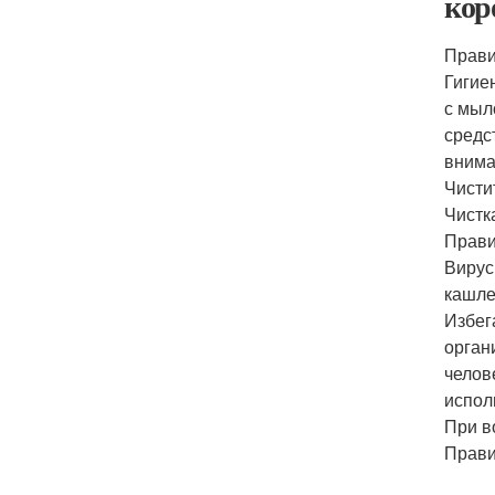
кор
Прави
Гигие
с мыл
средс
внима
Чисти
Чистк
Прави
Вирус
кашле
Избег
орган
челов
испол
При в
Прави