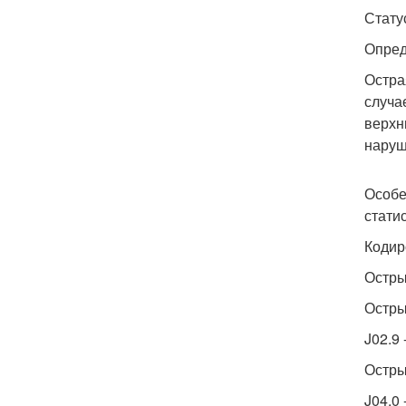
Стату
Опред
Остра
случа
верхн
наруш
Особе
стати
Кодир
Остры
Остры
J02.9
Остры
J04.0