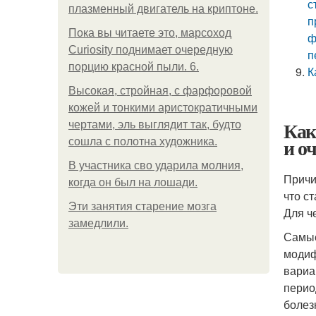
с
плазменный двигатель на криптоне.
п
Пока вы читаете это, марсоход
ф
Curiosity поднимает очередную
п
порцию красной пыли. 6.
К
Высокая, стройная, с фарфоровой
кожей и тонкими аристократичными
Как
чертами, эль выглядит так, будто
и о
сошла с полотна художника.
В участника сво ударила молния,
Причи
когда он был на лошади.
что с
Эти занятия старение мозга
Для ч
замедлили.
Самые
модиф
вариа
перио
болез