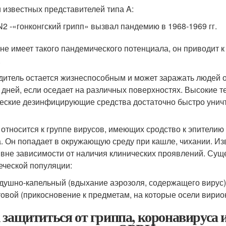
 известных представителей типа A:
2 -«гонконгский грипп» вызвал пандемию в 1968-1969 гг.
 не имеет такого пандемического потенциала, он приводит 
.
дитель остается жизнеспособным и может заражать людей от
4 дней, если оседает на различных поверхностях. Высокие 
еские дезинфицирующие средства достаточно быстро уничт
 относится к группе вирусов, имеющих сродство к эпители
а. Он попадает в окружающую среду при кашле, чихании. Из
 вне зависимости от наличия клинических проявлений. Сущ
еческой популяции:
душно-капельный (вдыхание аэрозоля, содержащего вирус)
овой (прикосновение к предметам, на которые осели вирио
 защититься от гриппа, коронавируса