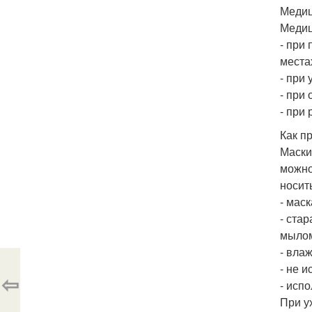
Медиц
Медиц
- при
места
- при
- при
- при
Как п
Маски
можно
носит
- мас
- ста
мылом
- вла
- не 
⇦
- исп
При у