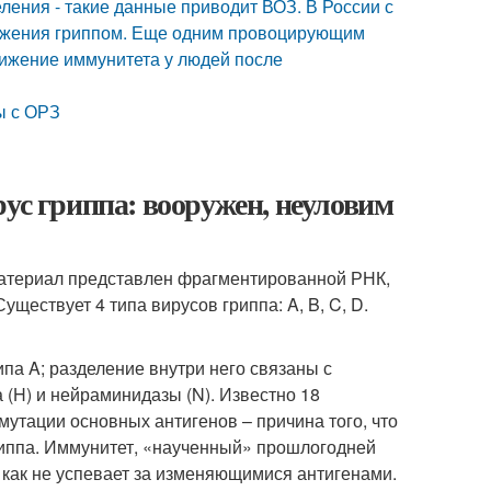
ления - такие данные приводит ВОЗ. В России с
ражения гриппом. Еще одним провоцирующим
ижение иммунитета у людей после
ы с ОРЗ
рус гриппа: вооружен, неуловим
материал представлен фрагментированной РНК,
уществует 4 типа вирусов гриппа: A, B, C, D.
а A; разделение внутри него связаны с
(H) и нейраминидазы (N). Известно 18
утации основных антигенов – причина того, что
иппа. Иммунитет, «наученный» прошлогодней
 как не успевает за изменяющимися антигенами.