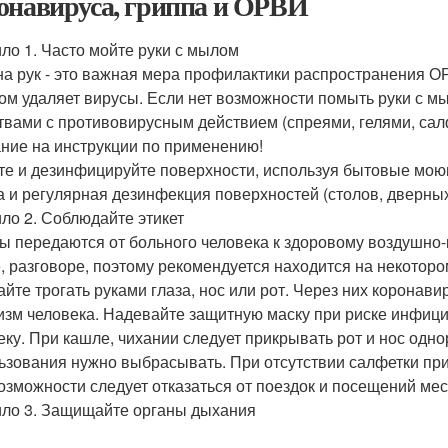
онавируса, гриппа и ОРВИ
ло 1. Часто мойте руки с мылом
на рук - это важная мера профилактики распространения О
ом удаляет вирусы. Если нет возможности помыть руки с 
твами с противовирусным действием (спреями, гелями, сал
ние на инструкции по применению!
те и дезинфицируйте поверхности, используя бытовые мою
а и регулярная дезинфекция поверхностей (столов, дверных р
ло 2. Соблюдайте этикет
ы передаются от больного человека к здоровому воздушно-
, разговоре, поэтому рекомендуется находится на некотором
айте трогать руками глаза, нос или рот. Через них коронави
изм человека. Надевайте защитную маску при риске инфиц
еку. При кашле, чихании следует прикрывать рот и нос од
ьзования нужно выбрасывать. При отсутствии салфетки прик
озможности следует отказаться от поездок и посещений мес
ло 3. Защищайте органы дыхания