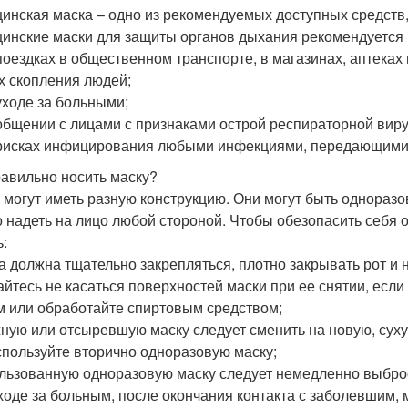
инская маска – одно из рекомендуемых доступных средств
инские маски для защиты органов дыхания рекомендуется 
 поездках в общественном транспорте, в магазинах, аптеках
х скопления людей;
 уходе за больными;
 общении с лицами с признаками острой респираторной вир
 рисках инфицирования любыми инфекциями, передающими
равильно носить маску?
 могут иметь разную конструкцию. Они могут быть однораз
 надеть на лицо любой стороной. Чтобы обезопасить себя 
ь:
ка должна тщательно закрепляться, плотно закрывать рот и н
райтесь не касаться поверхностей маски при ее снятии, если
 или обработайте спиртовым средством;
жную или отсыревшую маску следует сменить на новую, суху
используйте вторично одноразовую маску;
ользованную одноразовую маску следует немедленно выброс
ходе за больным, после окончания контакта с заболевшим, 