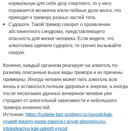
нормальную для себя дозу спиртного, то у него
поражается мозжечок и/или лобные доли мозга, что
приводит к тремору разных частей тела.
Судороги. Такой тремор говорит о проявлении
абстинентного синдрома, представляющего
опасность для жизни человека. Если видите, что
алкоголика оделили судороги, то срочно вызывайте
скорую.
Конечно, каждый организм реагирует на алкоголь по-
разному описанные выше виды тремора и их причины
примерны. Иногда человек может пить алкоголь всю
жизнь и оставаться полным здоровья и энергии, а иногда
после нескольких удачных вечеринок человек уже
страдает от алкогольной зависимости и небольшого
тремора конечностей.
Источник:
https://hudeite-bez-problem.ru/novosti/kak-
vyvesti-toksiny-posle-zapoya-i-snyat-alkogolnuyu-
intoksikaciyu-kak-uskorit-vyvod