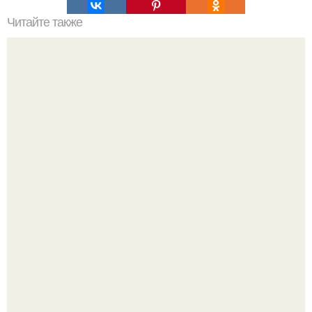
Читайте также
То, что ученые обнаружили в чернобыльском лесу,
шокировало весь мир!
Опоссум - единственный сумчатый обитатель северной