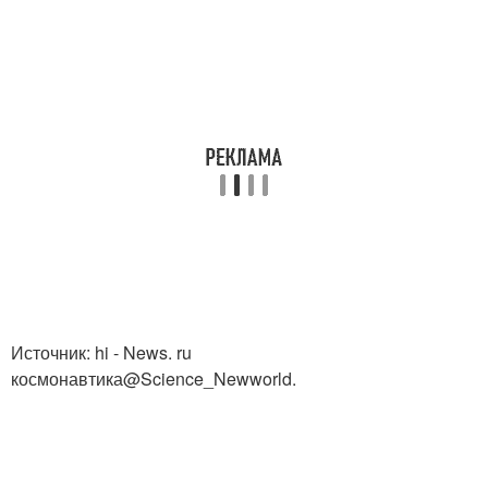
Источник: hi - News. ru
космонавтика@Science_Newworld.