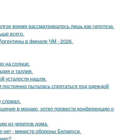
олгое время рассматривалось лишь как гипотеза.
ьше всего.
Аргентины в финале ЧМ - 2026.
о на солнце.
дия и таллия.
й усталости нашли.
 и постоянно пыталась спрятаться под одеждой
у сломал.
ушение в монако, хотел провести конференцию о
цию из черепов дома.
е нет - министр обороны Беларуси.
 мир?