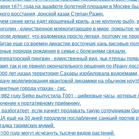
июня 1671 года на эшафоте болотной площади в Москве бы
ного восстания, донской казак Степан Разин.
чем синие киты едят крошечный криль, а не крупную рыбу,
нголин - единственное млекопитающее в мире, покрытое ч
огие думают, что водомерка просто легкая, поэтому не про
Китае еще со времен династии восточная хань рисовые поля
еные порядок рождения в семье с болезнями связали.
ператорский пингвин - единственный вид, чьи птенцы появ
амп так и не принял окончательного решения по Ирану посл
 000 лет назад территория Сахары изобиловала водоемами, 
дачу моделирования квантовой динамики на обычном ноут
анитные города улахан - сис.
1982 году Seiko выпустила T001 - цифровые часы, которые
ючение к портативному приёмнику.
 разбогатеет, если начнёт продавать такую сотрудникам Goog
А ещё на 30 дней продлили послабление санкций против р
гадка таримских мумий.
2100 году могут исчезнуть тысячи видов растений.