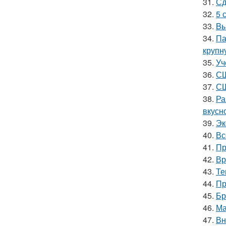
31.
Сд
32.
5 
33.
Bы
34.
Па
крупн
35.
Уч
36.
СШ
37.
СШ
38.
Ра
вкусно
39.
Эк
40.
Вс
41.
Пр
42.
Вр
43.
Те
44.
Пр
45.
Бр
46.
Ма
47.
Вн