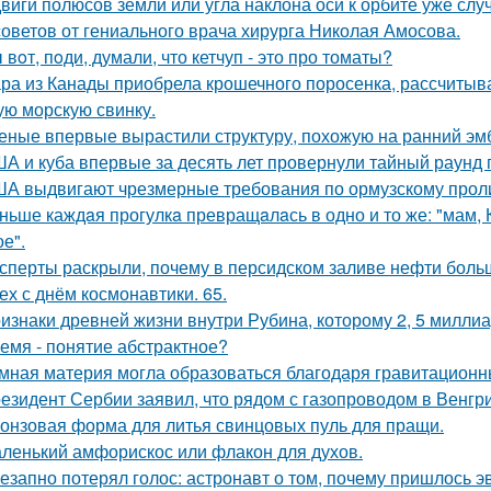
виги полюсов земли или угла наклона оси к орбите уже слу
советов от гениального врача хирурга Николая Амосова.
 вoт, пoди, думали, что кетчуп - это про томаты?
ра из Канады приобрела крошечного поросенка, рассчитыва
ую морскую свинку.
еные впервые вырастили структуру, похожую на ранний эмб
А и куба впервые за десять лет провернули тайный раунд 
А выдвигают чрезмерные требования по ормузскому проливу
ньше каждaя прогулкa превращaлaсь в одно и то же: "мам, Ку
е".
сперты раскрыли, почему в персидском заливе нефти больш
ех с днём космонавтики. 65.
изнаки древней жизни внутри Рубина, которому 2, 5 миллиа
емя - понятие абстрактное?
мная материя могла образоваться благодаря гравитацион
езидент Сербии заявил, что рядом с газопроводом в Венгр
онзовая форма для литья свинцовых пуль для пращи.
ленький амфорискос или флакон для духов.
езапно потерял голос: астронавт о том, почему пришлось эв