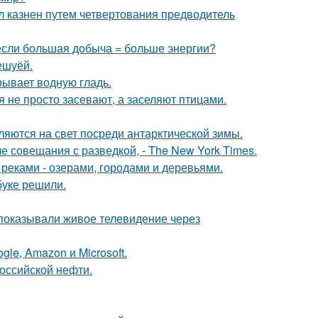
л казнен путем четвертования предводитель
 если большая добыча = больше энергии?
ешуёй.
рывает водную гладь.
 не просто засевают, а заселяют птицами.
ляются на свет посреди антарктической зимы.
е совещания с разведкой, - The New York Times.
реками - озерами, городами и деревьями.
буке решили.
 показывали живое телевидение через
le, Amazon и Microsoft.
оссийской нефти.