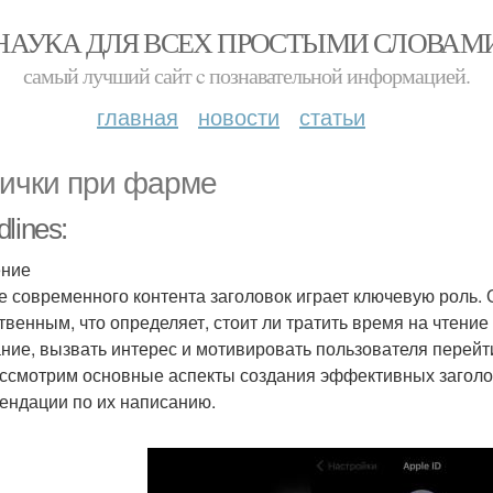
НАУКА ДЛЯ ВСЕХ ПРОСТЫМИ СЛОВАМ
самый лучший сайт c познавательной информацией.
главная
новости
статьи
ички при фарме
lines:
ение
е современного контента заголовок играет ключевую роль. О
твенным, что определяет, стоит ли тратить время на чтение
ние, вызвать интерес и мотивировать пользователя перейти
ссмотрим основные аспекты создания эффективных заголов
ендации по их написанию.