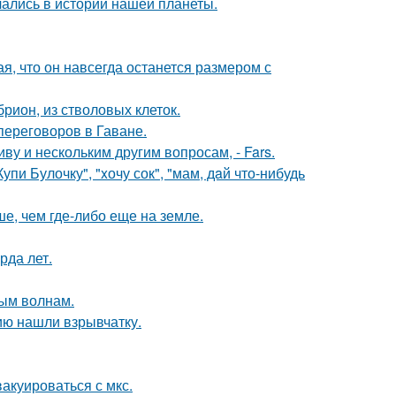
чались в истории нашей планеты.
я, что он навсегда останется размером с
рион, из стволовых клеток.
переговоров в Гаване.
 и нескольким другим вопросам, - Fars.
пи Булочку", "xочу сок", "мам, дaй что-нибудь
е, чем где-либо еще на земле.
рда лет.
ным волнам.
ию нашли взрывчатку.
акуироваться с мкс.