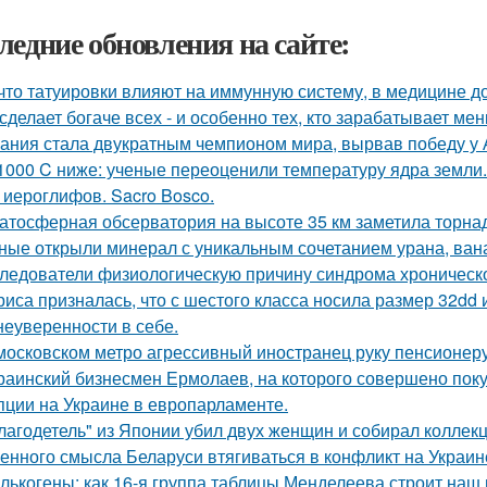
ледние обновления на сайте:
 что татуировки влияют на иммунную систему, в медицине д
сделает богаче всех - и особенно тех, кто зарабатывает мен
ания стала двукратным чемпионом мира, вырвав победу у 
1000 C ниже: ученые переоценили температуру ядра земли.
 иероглифов. Sacro Bosco.
атосферная обсерватория на высоте 35 км заметила торнад
ные открыли минерал с уникальным сочетанием урана, вана
ледователи физиологическую причину синдрома хроническо
риса призналась, что с шестого класса носила размер 32dd
 неуверенности в себе.
московском метро агрессивный иностранец руку пенсионер
раинский бизнесмен Ермолаев, на которого совершено пок
пции на Украине в европарламенте.
лагодетель" из Японии убил двух женщин и собирал коллек
енного смысла Беларуси втягиваться в конфликт на Украин
лькогены: как 16-я группа таблицы Менделеева строит наш