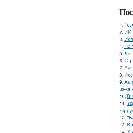
Пос
1.
То,
2.
ИИ 
3.
Исп
4.
На 
5.
Лес
6.
Стр
7.
Уче
8.
Исс
9.
Акт
из-за
10.
В 
11.
Ук
корру
12.
"Б
13.
Во
14.
Ха