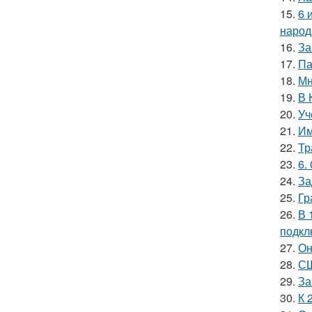
15.
6 
народ
16.
За
17.
Па
18.
Мн
19.
В 
20.
Уч
21.
Им
22.
Тр
23.
6.
24.
За
25.
Гр
26.
В 
подкл
27.
Он
28.
СШ
29.
За
30.
К 