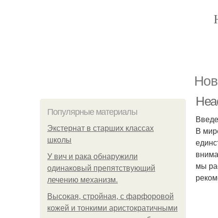
Нов
Head
Популярные материалы
Введ
Экстернат в старших классах
В мир
школы
единс
внима
У вич и рака обнаружили
мы ра
одинаковый препятствующий
реком
лечению механизм.
Высокая, стройная, с фарфоровой
кожей и тонкими аристократичными