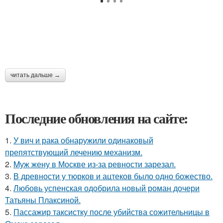
читать дальше →
Последние обновления на сайте:
1.
У вич и рака обнаружили одинаковый
препятствующий лечению механизм.
2.
Mуж жену в Москве из-за ревности зарезал.
3.
В древности у тюрков и ацтеков было одно божество.
4.
Любовь успенская одобрила новый роман дочери
Татьяны Плаксиной.
5.
Пассажир таксистку после убийства сожительницы в