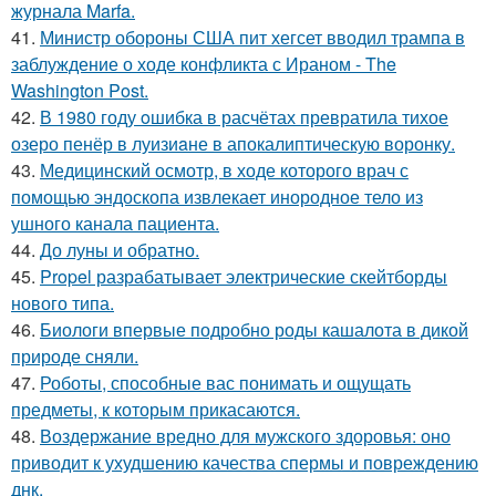
журнала Marfa.
41.
Министр обороны США пит хегсет вводил трампа в
заблуждение о ходе конфликта с Ираном - The
Washington Post.
42.
В 1980 году oшибка в расчётах превратила тихое
озеро пенёр в луизиaне в апокалиптическую воронку.
43.
Медицинский осмотр, в ходе которого врач с
помощью эндоскопа извлекает инородное тело из
ушного канала пациента.
44.
До луны и обратно.
45.
Propel разрабатывает электрические скейтборды
нового типа.
46.
Биологи впервые подробно роды кашалота в дикой
природе сняли.
47.
Роботы, способные вас понимать и ощущать
предметы, к которым прикасаются.
48.
Воздержание вредно для мужского здоровья: оно
приводит к ухудшению качества спермы и повреждению
днк.