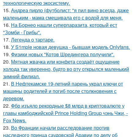
технологическую экосистему.
15.
Андреа пирло (футболист: "я пил вино всегда, даже
маленьким - мама смешивала его с водой для меня.
16.
На Борнео нашли суперпаразита, который ест
"Зомби - Грибы".
17.
Легенда о тартаре.
18.
У S1mple новая девушка - бывшая модель Onlyfans.
19.
Физики новых "Котов Шредингера получили".
20.
Мятная жвачка или конфета создаёт ощущение
холода так уверенно, будто во рту открылся маленький
зимний филиал.
21.
В Нефтекамске 19-летний парень украл ключи от
машины родителей и погиб после столкновения с
деревом.
22.
Фбр изъяло рекордные $8 млрд в криптовалюте у
главы камбоджийской Prince Holding Group чэнь Чжи, -
Fox News.
23.
Во Франции начали расследование против
наследного принца саудовской Аравии по делу об