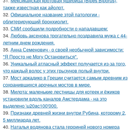
31.
Мексиканская кротовая ящерица (Bipes Biporus),
также известная как айолот.
32.
Официальное название этой патологии -
облитерирующий бронхиолит.
33.
СМИ сообщили подробности о нападавшем:
34.
Любовь аксенова трогательно поздравила мужа с 44-
летним днем рождения.
35.
Анна Семенович - о своей необычной зависимости:
"Я Просто не Могу Остановиться".
36.
Уникальный атласный эффект получается из-за того,
что каждый волос у этих грызунов полый внутри.
37.
Мост аркадико в Греции считается самым древним из
сохранившихся арочных мостов в мире.
38.
Милота: маленькие лестницы для котеек и ёжиков
установили вдоль каналов Амстердама - на это
выделено \u20ac100'000.
39.
Признаки древней жизни внутри Рубина, которому 2,
5 миллиарда лет.
40.
Наталья водянова стала героиней нового номера