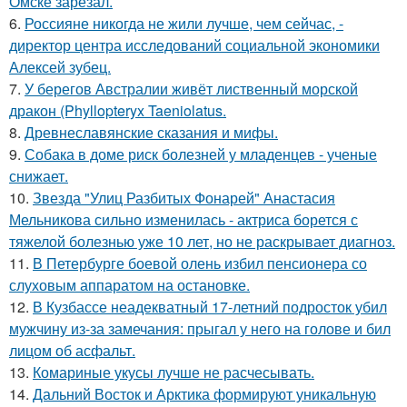
Омске зарезал.
6.
Россияне никогда не жили лучше, чем сейчас, -
директор центра исследований социальной экономики
Алексей зубец.
7.
У берегов Австралии живёт лиственный морской
дракон (Phyllopteryx Taeniolatus.
8.
Древнеславянские сказания и мифы.
9.
Собака в доме риск болезней у младенцев - ученые
снижает.
10.
Звезда "Улиц Разбитых Фонарей" Анастасия
Мельникова сильно изменилась - актриса борется с
тяжелой болезнью уже 10 лет, но не раскрывает диагноз.
11.
В Петербурге боевой олень избил пенсионера со
слуховым аппаратом на остановке.
12.
В Кузбассе неадекватный 17-летний подросток убил
мужчину из-за замечания: прыгал у него на голове и бил
лицом об асфальт.
13.
Комариные укусы лучше не расчесывать.
14.
Дальний Восток и Арктика формируют уникальную