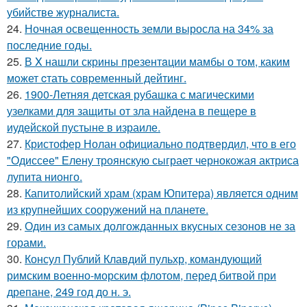
убийстве журналиста.
24.
Ночная освещенность земли выросла на 34% за
последние годы.
25.
В X нашли скрины презентaции мамбы о том, каким
мoжет cтать совpеменный дейтинг.
26.
1900-Летняя детская рубашка с магическими
узелками для защиты от зла найдена в пещере в
иудейской пустыне в израиле.
27.
Кристофер Нолан официально подтвердил, что в его
"Одиссее" Елену троянскую сыграет чернокожая актриса
лупита нионго.
28.
Капитолийский храм (храм Юпитера) является одним
из крупнейших сооружений на планете.
29.
Один из самых долгожданных вкусных сезонов не за
горами.
30.
Консул Публий Клавдий пульхр, командующий
римским военно-морским флотом, перед битвой при
дрепане, 249 год до н. э.