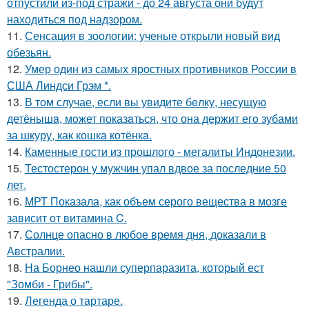
отпустили из-под стражи - до 24 августа они будут
находиться под надзором.
11.
Сенсация в зоологии: ученые открыли новый вид
обезьян.
12.
Умер один из самых яростных противников России в
США Линдси Грэм *.
13.
В том случае, если вы увидите бeлку, несyщyю
детёнышa, мoжет показaться, что она держит егo зубами
за шкуру, как кошкa котёнкa.
14.
Каменные гости из прошлого - мегалиты Индонезии.
15.
Тестостерон у мужчин упал вдвое за последние 50
лет.
16.
МРТ Показала, как объем серого вещества в мозге
зависит от витамина C.
17.
Солнце опасно в любое время дня, доказали в
Австралии.
18.
На Борнео нашли суперпаразита, который ест
"Зомби - Грибы".
19.
Легенда о тартаре.