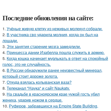
Последние обновления на сайте:
1.
Учёные живую клетку из неживых молекул собрали.
2.
В участника сво ударила молния, когда он был на
лошади.
3.
Эти занятия старение мозга замедлили.
4.
Принцесса дании Изабелла пошла служить в армию.
5.
Когда кошка начинает мурлыкать в ответ на спокойный
голос, это не случайность.
6.
В России обнаружили ранее неизвестный минерал,
который стоит дороже золота.
7.
Откуда взялась колыванская ваза?
8.
Телеканал "Наука" и сайт Naukatv.
9.
На свадьбе в красноярском крае чужой гость убил
жениха, ударив ножом в сердце.
10.
Руферов, забравшихся на Empire State Building,