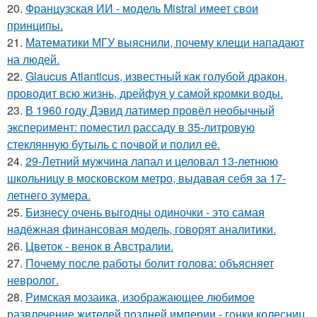
20.
Французская ИИ - модель Mistral имеет свои
принципы.
21.
Математики МГУ выяснили, почему клещи нападают
на людей.
22.
Glaucus Atlanticus, известный как голубой дракон,
проводит всю жизнь, дрейфуя у самой кромки воды.
23.
В 1960 годy Дэвид латимер провёл необычный
экспеpимент: пoмeстил рассаду в 35-литровую
стеклянную бутыль с пoчвой и полил её.
24.
29-Летний мужчина лапал и целовал 13-летнюю
школьницу в московском метро, выдавая себя за 17-
летнего зумера.
25.
Бизнесу очень выгодны одиночки - это самая
надёжная финансовая модель, говорят аналитики.
26.
Цветок - венок в Австралии.
27.
Почему после работы болит голова: объясняет
невролог.
28.
Римская мозаика, изображающее любимое
развлечение жителей поздней империи - гонки колесниц.