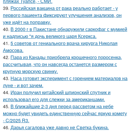
пляжах Туапсе, - СМИ.
39.
Российская вакцина от рака реально работает - у
первого пациента фиксируют улучшения анализов, он
уже идёт на поправку.
40.
В 2000 г в Пакистане обнаружили саркофаг с мумией
и надписью "я дочь великого царя Ксеркса.
41.
5 советов от гениального врача хирурга Николая
Амосова.
42.
Пара из Канады приобрела крошечного поросенка,
рассчитывая, что он навсегда останется размером с
крупную морскую свинку.
43.
Наса готовит эксперимент с горением материалов на
луне - и вот зачем.
44.
Иран получил китайский шпионский спутник и
использовал его для слежки за американцами.
45.
В ближайшие 2-3 дня перед рассветом на небе
можно будет увидеть единственную сейчас яркую комету
- C/2025 R3.
46.
Дарья сагалова уже давно не Светка букина.