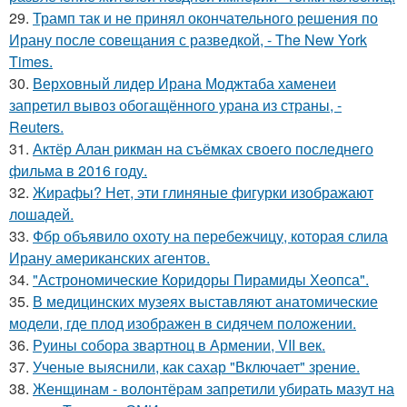
29.
Трамп так и не принял окончательного решения по
Ирану после совещания с разведкой, - The New York
Times.
30.
Верховный лидер Ирана Моджтаба хаменеи
запретил вывоз обогащённого урана из страны, -
Reuters.
31.
Актёр Алан рикман на съёмках своего последнего
фильма в 2016 году.
32.
Жирафы? Нет, эти глиняные фигурки изображают
лошадей.
33.
Фбр объявило охоту на перебежчицу, которая слила
Ирану американских агентов.
34.
"Астрономические Коридоры Пирамиды Хеопса".
35.
В медицинских музеях выставляют анатомические
модели, где плод изображен в сидячем положении.
36.
Руины собора звартноц в Армении, VII век.
37.
Ученые выяснили, как сахар "Включает" зрение.
38.
Женщинам - волонтёрам запретили убирать мазут на