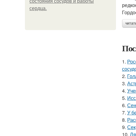
состояния сосудов и работы
редко
сердца.
Гордо
читат
Пос
1.
Рос
сосуд
2.
Гол
3.
Аст
4.
Уче
5.
Исс
6.
Сен
7.
У б
8.
Рас
9.
Сек
10.
Ля