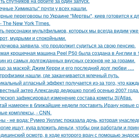
ть спутников на орбите за один запуск.
ечные Химикаты" почти у всех нашли.
рные переговоры по Украине "Мертвы", киев готовится к 
- The New York Times.
ть персонажи мультфильмов, которых мы всегда видим уже 
рот, мудрыми и спокойными.
лочкова заявила, что продолжит судиться за свою пенсию.
мая крошечная машина Peel P50 была создана в Англии в 1
ин из самых долгожданных вкусных сезонов не за горами.
цо за маской: Джим Керри и его последний долг любви ….
трофизики нашли, где заканчивается млечный путь.
икальный атласный эффект получается из-за того, что кажд
вестный актер Александр дедюшко погиб осенью 2007 года
лескоп зафиксировал изменение состава кометы 3I/Atlas.
тай намерен в ближайшие недели поставить Ирану новые 
ные комплексы, - CNN.
ны - не вода: Румер Уиллис показала дочь, которая унасл
огие ищут, куда вложить деньги, чтобы они работали и при
дицинский осмотр, в ходе которого врач с помощью эндоско