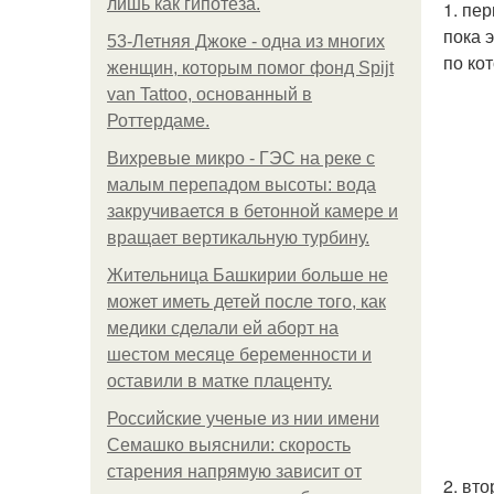
лишь как гипотеза.
1. пе
пока 
53-Летняя Джоке - одна из многих
по ко
женщин, которым помог фонд Spijt
van Tattoo, основанный в
Роттердаме.
Вихревые микро - ГЭС на реке с
малым перепадом высоты: вода
закручивается в бетонной камере и
вращает вертикальную турбину.
Жительница Башкирии больше не
может иметь детей после того, как
медики сделали ей аборт на
шестом месяце беременности и
оставили в матке плаценту.
Российские ученые из нии имени
Семашко выяснили: скорость
старения напрямую зависит от
2. вт