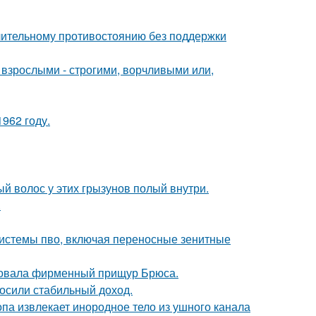
длительному противостоянию без поддержки
взрослыми - строгими, ворчливыми или,
962 году.
ый волос у этих грызунов полый внутри.
.
системы пво, включая переносные зенитные
едовала фирменный прищур Брюса.
носили стабильный доход.
па извлекает инородное тело из ушного канала