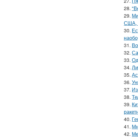
27.
Пя
28.
"В
29.
Ми
США, 
30.
Ес
наобо
31.
Во
32.
Са
33.
Од
34.
Ли
35.
Ас
36.
Ун
37.
Из
38.
Те
39.
Ки
ракет
40.
Ге
41.
Мн
42.
Ме