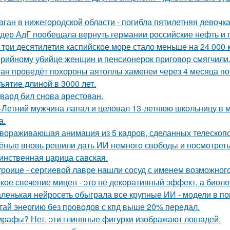
аган в нижегородской области - погибла пятилетняя девочка
дер АдГ пообещала вернуть германии российские нефть и г
 три десятилетия каспийское море стало меньше на 24 000 
рийному убийце женщин и пенсионерок приговор смягчили
ан проведёт похороны аятоллы хаменеи через 4 месяца пос
ъятие длиной в 3000 лет.
вард бил снова аpестован.
-Летний мужчина лапал и целовал 13-летнюю школьницу в м
а.
вораживающая анимация из 5 кадров, сделанных телескопо
ёные вновь решили дать ИИ немного свободы и посмотреть
инственная царица савская.
троице - сергиевой лавре нашли сосуд с именем возможного 
кое свечение мицен - это не декоративный эффект, а биоло
ленькая нейросеть обыграла все крупные ИИ - модели в пок
тай энергию без проводов с кпд выше 20% передал.
рафы? Нет, эти глиняные фигурки изображают лошадей.