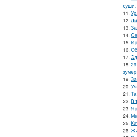
суши.
11.
Ур
12.
Ли
13.
За
14.
Се
15.
Ир
16.
Об
17.
Эд
18.
29
зумер
19.
За
20.
Уч
21.
Та
22.
В 
23.
Яр
24.
Ма
25.
Ки
26.
Жи