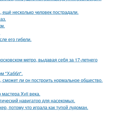
, ещё несколько человек пострадали.
аз.
км.
.
ле его гибели.
осковском метро, выдавая себя за 17-летнего
м "Хаббл".
, сможет ли он построить нормальное общество.
мастера Xvii века.
гический навигатор для насекомых.
ер, потому что играла как тупой лудоман.