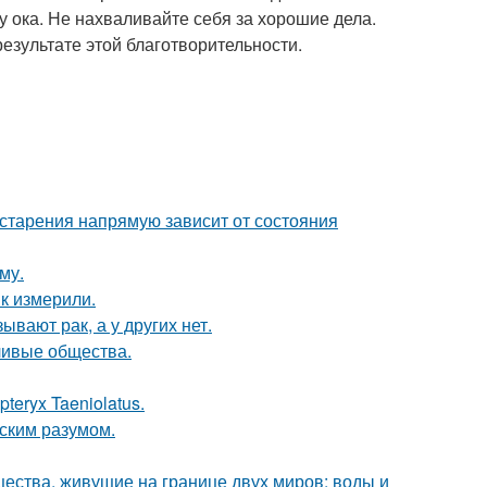
цу ока. Не нахваливайте себя за хорошие дела.
 результате этой благотворительности.
старения напрямую зависит от состояния
му.
к измерили.
вают рак, а у других нет.
ливые общества.
teryx Taeniolatus.
еским разумом.
щества, живущие на границе двух миров: воды и