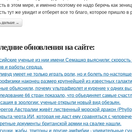
сть в этом мире, и именно поэтому ее надо беречь как зени
сть тут же увидит и отберет все то благо, которое пришло в
ь дальше →
ледние обновления на сайте:
сийские ученые из нии имени Семашко выяснили: скорость 
ов и работы сердца.
ливуд умеет не только играть роли, но и болеть по-настояще
рофизики наконец размер крупнейшей из известных галакти
ные объяснили, почему ультрафиолет и курение у одних вызы
ледование 66 стран показало, что объединяет самые счаст
сация в зоологии: ученые открыли новый вид обезьян.
ерегов Австралии живёт лиственный морской дракон (Phyllop
крыта черта ИИ, которая не даст ему сравняться с человеч
ретные документы британской армии на свалке нашли.
гушки, жабы, тритоны и другие амфибии - удивительные су