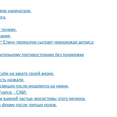
ере напечатали.
га.
 почему.
пания.
" Елену троянскую сыграет чернокожая актриса
длительному противостоянию без поддержки
соби на закате своей жизни.
сть назвали.
смешек после инцидента на ужине.
уапсе, - СМИ.
 важной частью экосистемы этого региона.
в форму после третьих родов.