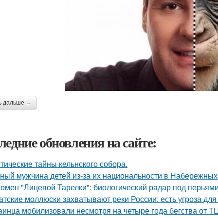
ь дальше →
ледние обновления на сайте:
тические тайны кельнского собора.
ный мужчина детей из-за их национальности в Набережных 
омен "Лицевой Тарелки": биологический радар под перьями
атские моллюски захватывают реки России: есть угроза для
aинца мобилизовали несмотря на четыре года бегства от ТЦ