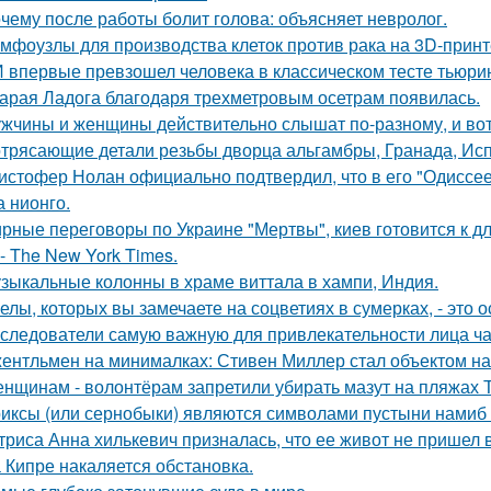
чему после работы болит голова: объясняет невролог.
мфоузлы для производства клеток против рака на 3D-принт
 впервые превзошел человека в классическом тесте тьюрин
арая Ладога благодаря трехметровым осетрам появилась.
жчины и женщины действительно слышат по-разному, и вот
трясающие детали резьбы дворца альгамбры, Гранада, Ис
истофер Нолан официально подтвердил, что в его "Одиссее
а нионго.
рные переговоры по Украине "Мертвы", киев готовится к 
- The New York Times.
зыкальные колонны в храме виттала в хампи, Индия.
елы, которых вы замечаете на соцветиях в сумерках, - это о
следователи самую важную для привлекательности лица ча
ентльмен на минималках: Стивен Миллер стал объектом на
нщинам - волонтёрам запретили убирать мазут на пляжах Т
иксы (или сернобыки) являются символами пустыни намиб и
триса Анна хилькевич призналась, что ее живот не пришел 
 Кипре накаляется обстановка.