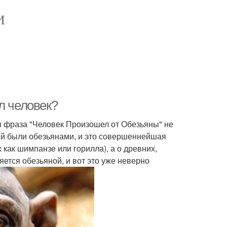
И
л человек?
я фраза "Человек Произошел от Обезьяны" не
дей были обезьянами, и это совершеннейшая
 как шимпанзе или горилла), а о древних,
яется обезьяной, и вот это уже неверно