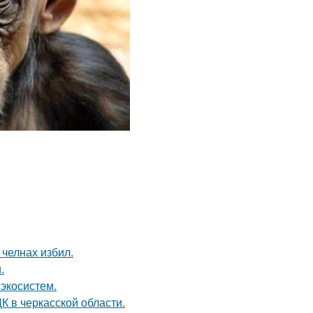
челнах избил.
.
 экосистем.
К в черкасской области.