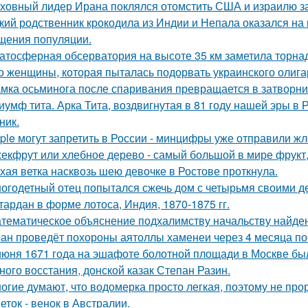
ховный лидер Ирана поклялся отомстить США и израилю за 
кий родственник крокодила из Индии и Непала оказался на 
щения популяции.
атосферная обсерватория на высоте 35 км заметила торнад
о женщины, которая пыталась подорвать украинского олига
мка осьминога после спаривания превращается в затворни
иумф тита. Арка Тита, воздвигнутая в 81 году нашей эры в 
ник.
ple могут запретить в России - минцифры уже отправили жл
екфрут или хлебное дерево - самый большой в мире фрукт,
хая ветка насквозь шею девочке в Ростове проткнула.
огодетный отец попытался сжечь дом с четырьмя своими де
тардан в форме лотоса, Индия, 1870-1875 гг.
тематическое объяснение подхалимству начальству найде
ан проведёт похороны аятоллы хаменеи через 4 месяца пос
июня 1671 года на эшафоте болотной площади в Москве бы
ного восстания, донской казак Степан Разин.
огие думают, что водомерка просто легкая, поэтому не про
еток - венок в Австралии.