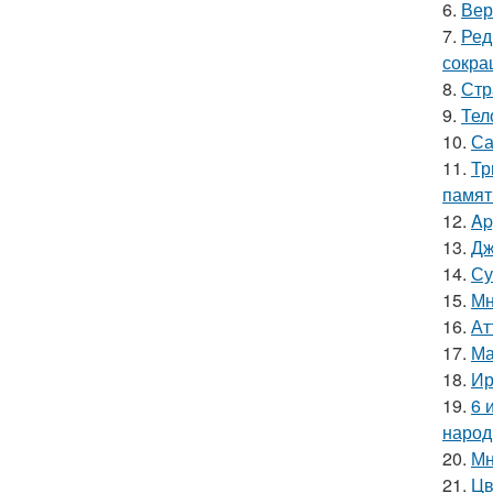
6.
Вер
7.
Ред
сокра
8.
Стр
9.
Тел
10.
Са
11.
Тр
памят
12.
Ap
13.
Дж
14.
Су
15.
Мн
16.
Ат
17.
Ма
18.
Ир
19.
6 
народ
20.
Мн
21.
Цв