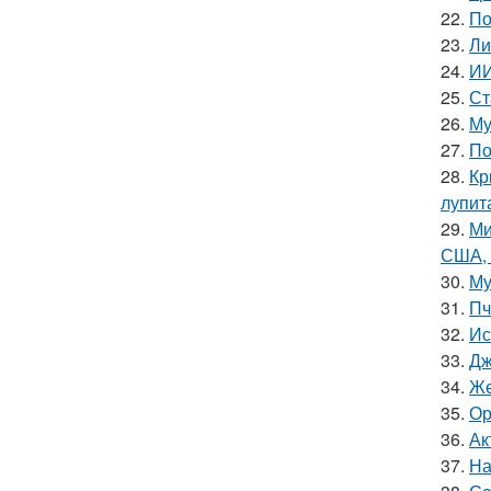
22.
По
23.
Ли
24.
ИИ
25.
Ст
26.
Му
27.
По
28.
Кр
лупит
29.
Ми
США, 
30.
Му
31.
Пч
32.
Ис
33.
Дж
34.
Же
35.
Ор
36.
Ак
37.
На