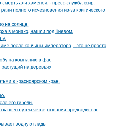
смерть али хаменеи, - пресс-служба ксир.
грани полного исчезновения из-за критического
о на солнце.
рха в монако, нашли под Киевом.
цу.
Риме после кончины императора, - это не просто
обу на компанию в фас.
 растущий на деревьях.
тьми в красноярском крае.
но.
ле его гибели.
л казнен путем четвертования предводитель
рывает водную гладь.