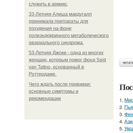
служить в армию.
33-Летняя Алиша макдугалл
принимала препараты для
похудения на фоне
полиэндокринного метаболического
овариального синдрома.
53-Летняя Джоке - одна из многих
женщин, которым помог фонд Spijt
читат
van Tattoo, основанный в
Роттердаме.
Пос
Чего ждать после прививки:
основные симптомы и
рекомендации
1.
Мис
2.
Пья
3.
Фен
4.
Ази
5.
Укp