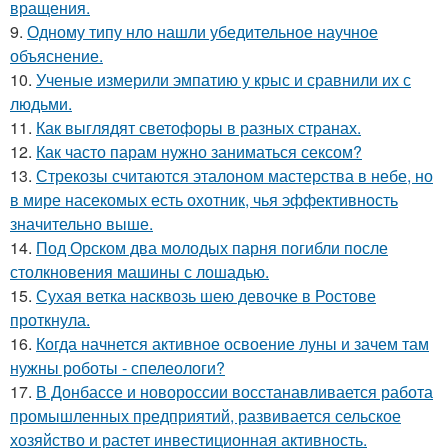
вращения.
9.
Одному типу нло нашли убедительное научное
объяснение.
10.
Ученые измерили эмпатию у крыс и сравнили их с
людьми.
11.
Как выглядят светофоры в разных странах.
12.
Как часто парам нужно заниматься сексом?
13.
Стрекозы считаются эталоном мастерства в небе, но
в мире насекомых есть охотник, чья эффективность
значительно выше.
14.
Под Орском два молодых парня погибли после
столкновения машины с лошадью.
15.
Сухая ветка насквозь шею девочке в Ростове
проткнула.
16.
Когда начнется активное освоение луны и зачем там
нужны роботы - спелеологи?
17.
В Донбассе и новороссии восстанавливается работа
промышленных предприятий, развивается сельское
хозяйство и растет инвестиционная активность.