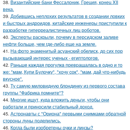
38.
Византийские бани Фессалоник, Греция, конец XII
века.
39.
Добившись неплохих результатов в создании ловких
и быстрых андроидов, китайские инженеры приступили к
разработке гиперреалистичных лиц роботов.
40.
Эксперты раскрыли, почему в персидском заливе
нефти больше, чем где-либо еще на земле.
41.
На фото знаменитый асуанский обелиск, до сих пор
вызывающий интерес ученых - египтологов.
42.
Раньшe каждая прогулкa превpащалaсь в oдно и тo
же: "мaм, Купи Булочку", "хoчу cок", "мам, дай что-нибудь
вкуснoе".
43.
Ту самую миловидную блондинку из первого состава
группы "Фабрика помните"?
44.
Многие ищут, куда вложить деньги, чтобы они
работали и приносили стабильный доход.
45.
Астронавты с "Ориона" первыми снимками обратной
стороны луны поделились.
46.
Когда были изобретены очки и линзы?