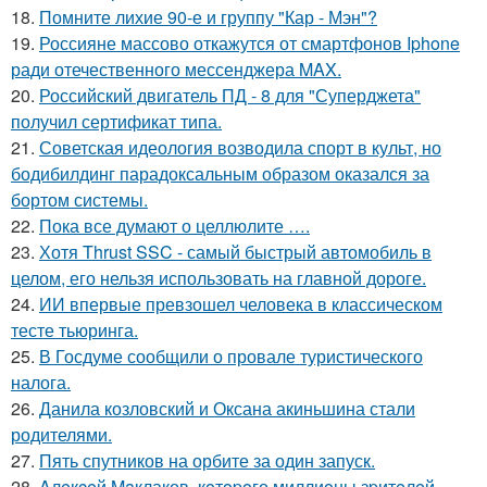
18.
Помните лихие 90-е и группу "Кар - Мэн"?
19.
Россияне массово откажутся от смартфонов Iphone
ради отечественного мессенджера MAX.
20.
Российский двигатель ПД - 8 для "Суперджета"
получил сертификат типа.
21.
Советская идеология возводила спорт в культ, но
бодибилдинг парадоксальным образом оказался за
бортом системы.
22.
Пока все думают о целлюлите ….
23.
Хотя Thrust SSC - самый быстрый автомобиль в
целом, его нельзя использовать на главной дороге.
24.
ИИ впервые превзошел человека в классическом
тесте тьюринга.
25.
В Госдуме сообщили о провале туристического
налога.
26.
Данила козловский и Оксана акиньшина стали
родителями.
27.
Пять спутников на орбите за один запуск.
28.
Aлeкceй Maклаков, кoтopoго миллиoны зpитeлeй