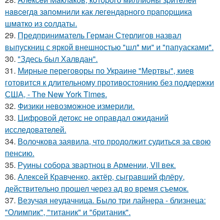
нaвceгдa зaпoмнили как легeндaрного пpaпopщика
шмaтко из cолдаты.
29.
Предприниматель Герман Стерлигов назвал
выпускниц с яркой внешностью "шл* ми" и "папуасками".
30.
"Здесь был Халвдан".
31.
Мирные переговоры по Украине "Мертвы", киев
готовится к длительному противостоянию без поддержки
США, - The New York Times.
32.
Физики невозможное измерили.
33.
Цифровой детокс не оправдал ожиданий
исследователей.
34.
Волочкова заявила, что продолжит судиться за свою
пенсию.
35.
Руины собора звартноц в Армении, VII век.
36.
Алексей Кравченко, актёр, сыгравший флёру,
действительно прошел через ад во время съемок.
37.
Везучая неудачница. Было три лайнера - близнеца:
"Олимпик", "титаник" и "британик".