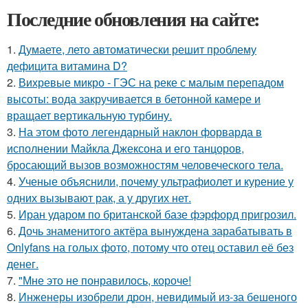
Последние обновления на сайте:
1.
Думаете, лето автоматически решит проблему
дефицита витамина D?
2.
Вихревые микро - ГЭС на реке с малым перепадом
высоты: вода закручивается в бетонной камере и
вращает вертикальную турбину.
3.
На этом фото легендарный наклон форварда в
исполнении Майкла Джексона и его танцоров,
бросающий вызов возможностям человеческого тела.
4.
Ученые объяснили, почему ультрафиолет и курение у
одних вызывают рак, а у других нет.
5.
Иран ударом по британской базе фэрфорд пригрозил.
6.
Дочь знаменитого актёра вынуждена зарабатывать в
Onlyfans на голых фото, потому что отец оставил её без
денег.
7.
"Мне это не понравилось, короче!
8.
Инженеры изобрели дрон, невидимый из-за бешеного