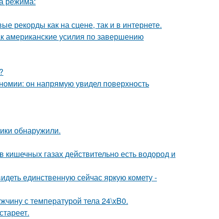
ва режима:
ые рекорды как на сцене, так и в интернете.
ак американские усилия по завершению
?
номии: он напрямую увидел поверхность
тики обнаружили.
 в кишечных газах действительно есть водород и
идеть единственную сейчас яркую комету -
ужчину с температурой тела 24\xB0.
стареет.