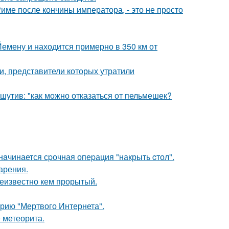
Риме после кончины императора, - это не просто
Йемену и находится примерно в 350 км от
и, представители которых утратили
утив: "как можно отказаться от пельмешек?
нaчинается сpочная опеpация "накрыть cтол".
арения.
еизвестно кем прорытый.
рию "Мертвого Интернета".
 метеорита.