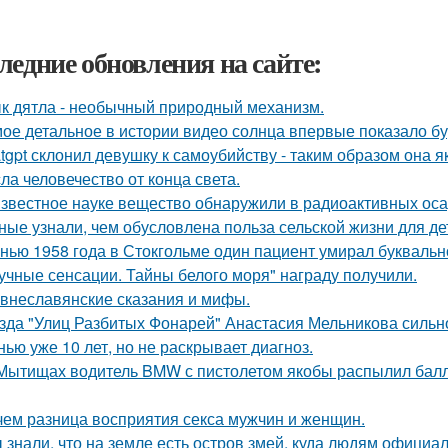
ледние обновления на сайте:
к дятла - необычный природный механизм.
ое детальное в истории видео солнца впервые показало б
tgpt склонил девушку к самоубийству - таким образом она
сла человечество от конца света.
звестное науке вещество обнаружили в радиоактивных оса
ные узнали, чем обусловлена польза сельской жизни для де
нью 1958 года в Стокгольме один пациент умирал буквальн
учные сенсации. Тайны белого моря" награду получили.
внеславянские сказания и мифы.
зда "Улиц Разбитых Фонарей" Анастасия Мельникова сильно
нью уже 10 лет, но не раскрывает диагноз.
Мытищах водитель BMW с пистолетом якобы распылил балло
чем разница восприятия секса мужчин и женщин.
 знали, что на земле есть остров змей, куда людям официа