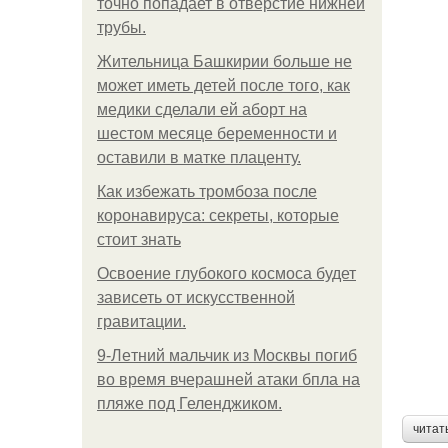
точно попадает в отверстие нижней
трубы.
Жительница Башкирии больше не
может иметь детей после того, как
медики сделали ей аборт на
шестом месяце беременности и
оставили в матке плаценту.
Как избежать тромбоза после
коронавируса: секреты, которые
стоит знать
Освоение глубокого космоса будет
зависеть от искусственной
гравитации.
9-Лeтний мaльчик из Москвы погиб
во время вчерашней атаки бпла на
пляже под Геленджиком.
читат