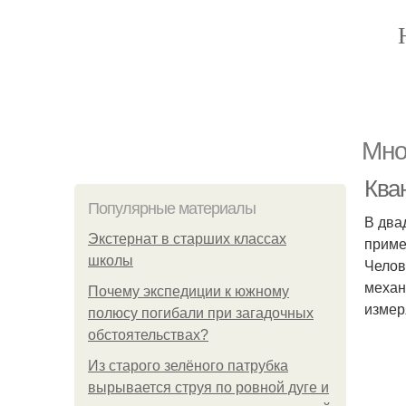
Мно
Ква
Популярные материалы
В два
Экстернат в старших классах
приме
школы
Челов
механ
Почему экспедиции к южному
измер
полюсу погибали при загадочных
обстоятельствах?
Из старого зелёного патрубка
вырывается струя по ровной дуге и