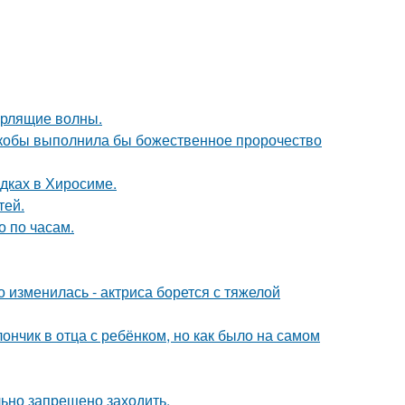
урлящие волны.
 якобы выполнила бы божественное пророчество
дках в Хиросиме.
тей.
о по часам.
 изменилась - актриса борется с тяжелой
нчик в отца с ребёнком, но как было на самом
льно запрещено заходить.