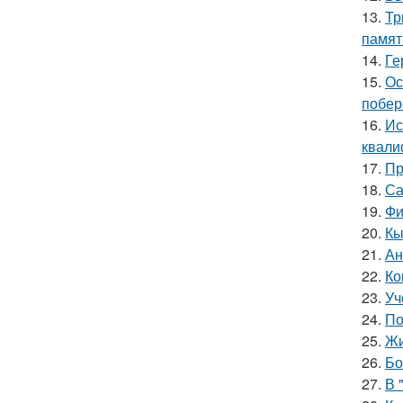
13.
Тр
памят
14.
Ге
15.
Ос
побер
16.
Ис
квали
17.
Пр
18.
Са
19.
Фи
20.
Кы
21.
Ан
22.
Ко
23.
Уч
24.
По
25.
Жи
26.
Бо
27.
В 