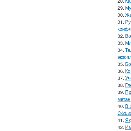
28.
Ка
29.
Му
30.
Же
31.
Ру
конфл
32.
Во
33.
Мл
34.
Те
экзоп
35.
Бо
36.
Ко
37.
Уч
38.
Гл
39.
Пр
метан
40.
В 
C/202
41.
Як
42.
Им