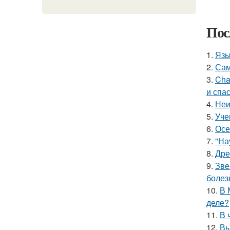
Пос
1.
Язы
2.
Сам
3.
Cha
и спа
4.
Неи
5.
Уче
6.
Осе
7.
"На
8.
Дре
9.
Зве
болез
10.
В 
деле?
11.
В 
12.
Вы