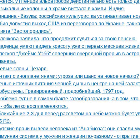
жется, у птенцов альбатросов действительно есть только д
зыкальные колонны в храме виттала в хампи, Индия.
нщина - базука: российская культуристка устанавливает нов
био допустил выход США из переговоров по Украине, так к
икта "Застопорились".
лочкова заявила, что продолжит судиться за свою пенсию.
аденцы умеют видеть красоту уже с первых месяцев жизни
лескоп "Джеймс Уэбб" совершил очередной прорыв в астро
ланеты.
евые слоны Цезаря.
нтакт с инопланетянами: угроза или шанс на новое начало?
еные источник питания черной дыры в центре нашей галак
обус луны. Гравированный, подробнейший, 1797 год.
облема тут не в самом факте газообразования, а в том, что
 - оба легко воспламеняются.
ближайшие 2-3 дня перед рассветом на небе можно будет ув
5 R3.
утские врачи вывели человека из "Анабиоза": они спасли м
мунная система у мужчин и женщин по-разному - открытие 