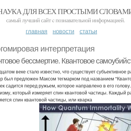
НАУКА ДЛЯ ВСЕХ ПРОСТЫМИ СЛОВАМ
самый лучший сайт c познавательной информацией.
главная
новости
статьи
гомировая интерпретация
нтовое бессмертие. Квантовое самоубийст
дцатом веке стало известно, что существует субъективное 
р был предложен Максом тегмарком под названием "Кванто
ек садится перед ружьем, которое направлено в его голову
изму, который измеряет спин квантовой частицы. Каждый ра
яется спин квантовой частицы, или кварка