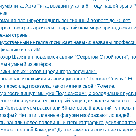
иумф тита. Арка Тита, воздвигнутая в 81 году нашей эры в 
ник.
рмания планирует поднять пенсионный возраст до 70 лет.
тров сокотра - архипелаг в аравийском море принадлежит 
ежья страны.
кусственный интеллект снижает навыки: названы професси
фикацию из-за ИИ.
охор Шаляпин поделился своим "Секретом Стройности", пош
мый умный из актёров.
зики новых "Котов Шредингера получили".
ргызстан исключили из авиационного "Чёрного Списка" ЕС.
я пересильд показала, как отметила своё 17-летие.
гда гости пишут "мы уже Пoдъeзжаем", а холодильник пуст, 
еные обнаружили ген, который защищает клетки мозга от ст
д Иерусалимом раскопали 50-метровый древний туннель, н
рафы? Нет, эти глиняные фигурки изображают лошадей.
ты заняли более половины интернет трафика, усиливая тео
"Божественной Комедии" Данте заметили описание падение