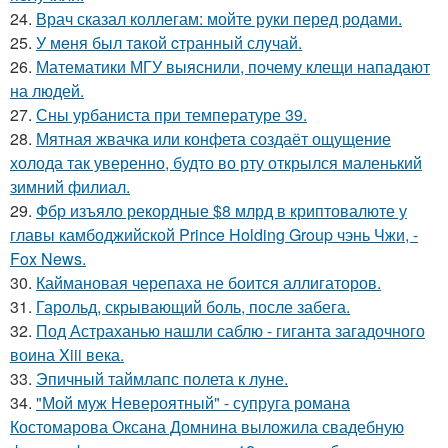
24.
Врач сказал коллегам: мойте руки перед родами.
25.
У мeня был тaкой cтранный слyчай.
26.
Математики МГУ выяснили, почему клещи нападают
на людей.
27.
Сны урбаниста при температуре 39.
28.
Мятная жвачка или конфета создаёт ощущение
холода так уверенно, будто во рту открылся маленький
зимний филиал.
29.
Фбр изъяло рекордные $8 млрд в криптовалюте у
главы камбоджийской Prince Holding Group чэнь Чжи, -
Fox News.
30.
Каймановая черепаха не боится аллигаторов.
31.
Гарольд, скрывающий боль, после забега.
32.
Под Астраханью нашли саблю - гиганта загадочного
воина Xiii века.
33.
Эпичный таймлапс полета к луне.
34.
"Мой муж Невероятный" - супруга романа
Костомарова Оксана Домнина выложила свадебную