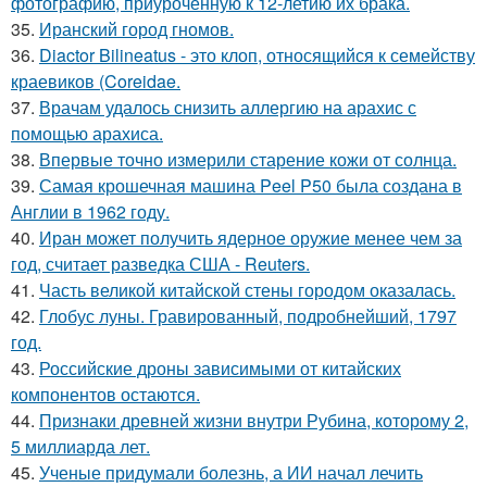
фотографию, приуроченную к 12-летию их брака.
35.
Иранский город гномов.
36.
Diactor Bilineatus - это клоп, относящийся к семейству
краевиков (Coreidae.
37.
Врачам удалось снизить аллергию на арахис с
помощью арахиса.
38.
Впервые точно измерили старение кожи от солнца.
39.
Самая крошечная машина Peel P50 была создана в
Англии в 1962 году.
40.
Иран может получить ядерное оружие менее чем за
год, считает разведка США - Reuters.
41.
Часть великой китайской стены городом оказалась.
42.
Глобус луны. Гравированный, подробнейший, 1797
год.
43.
Российские дроны зависимыми от китайских
компонентов остаются.
44.
Признаки древней жизни внутри Рубина, которому 2,
5 миллиарда лет.
45.
Ученые придумали болезнь, а ИИ начал лечить