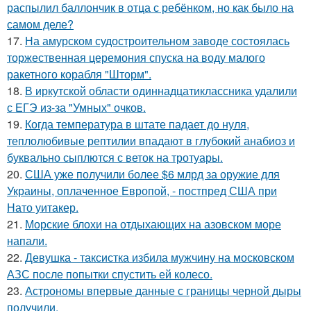
распылил баллончик в отца с ребёнком, но как было на
самом деле?
17.
На амурском судостроительном заводе состоялась
торжественная церемония спуска на воду малого
ракетного корабля "Шторм".
18.
В иркутской области одиннадцатиклассника удалили
с ЕГЭ из-за "Умных" очков.
19.
Когда температура в штате падает до нуля,
теплолюбивые рептилии впадают в глубокий анабиоз и
буквально сыплются с веток на тротуары.
20.
США уже получили более $6 млрд за оружие для
Украины, оплаченное Европой, - постпред США при
Нато уитакер.
21.
Морские блохи на отдыхающих на азовском море
напали.
22.
Девушка - таксистка избила мужчину на московском
АЗС после попытки спустить ей колесо.
23.
Астрономы впервые данные с границы черной дыры
получили.