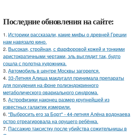
Последние обновления на сайте:
1.
Историки рассказали, какие мифы о древней Греции
нам навязало кино.
2.
Высокая, стройная, с фарфоровой кожей и тонкими
аристократичными чертами, эль выглядит так, будто
сошла с полотна художника.
3.
Автомобиль в центре Москвы загорелся.
4.
33-Летняя Алиша макдугалл принимала препараты
для похудения на фоне полиэндокринного
метаболического овариального синдрома.
5.
Астрофизики наконец размер крупнейшей из
известных галактик измерили.
6.
"Выбросить его за Борт" - 44-летняя Алёна водонаева
остро отреагировала на орущего ребёнка.
7.
Пассажир таксистку после убийства сожительницы в