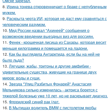
Омске зарезал.
8.
Ирина тонева откровенничает о браке с непубличным
мужем.
9.
Раскрыта черта ИИ, которая не даст ему сравняться с
человеческим разумом.
10.
Мид России назвал "Ахинеей" сообщения о
возможном введении выездных виз для россиян.
11.
Фенек - крошечная лисица из Сахары, которая весит
меньше килограмма и помещается на ладони.
12.
Как бы выглядела Антарктида, если бы на ней не
было льда?
13.
Лягушки, жабы, тритоны и другие амфибии -
удивительные существа, живущие на границе двух
миров: воды и суши.
14.
Звезда "Улиц Разбитых Фонарей" Анастасия
Мельникова сильно изменилась - актриса борется с
тяжелой болезнью уже 10 лет, но не раскрывает диагноз.
15.
Флоридский синий рак (лат.
16.
В Мытищах водитель BMW с пистолетом якобы