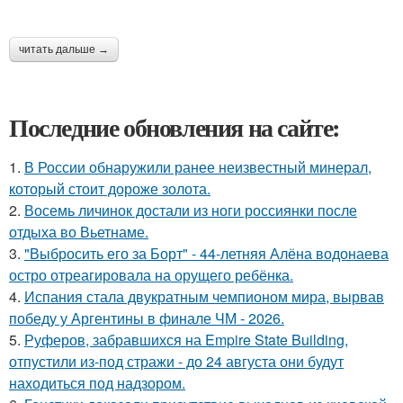
читать дальше →
Последние обновления на сайте:
1.
В России обнаружили ранее неизвестный минерал,
который стоит дороже золота.
2.
Восемь личинок достали из ноги россиянки после
отдыха во Вьетнаме.
3.
"Выбросить его за Борт" - 44-летняя Алёна водонаева
остро отреагировала на орущего ребёнка.
4.
Испания стала двукратным чемпионом мира, вырвав
победу у Аргентины в финале ЧМ - 2026.
5.
Руферов, забравшихся на Empire State Building,
отпустили из-под стражи - до 24 августа они будут
находиться под надзором.