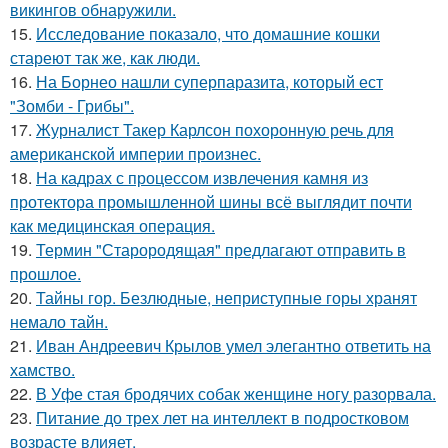
викингов обнаружили.
15.
Исследование показало, что домашние кошки
стареют так же, как люди.
16.
На Борнео нашли суперпаразита, который ест
"Зомби - Грибы".
17.
Журналист Такер Карлсон похоронную речь для
американской империи произнес.
18.
На кадрах с процессом извлечения камня из
протектора промышленной шины всё выглядит почти
как медицинская операция.
19.
Термин "Старородящая" предлагают отправить в
прошлое.
20.
Тайны гор. Безлюдные, неприступные горы хранят
немало тайн.
21.
Иван Андреевич Крылов умел элегантно ответить на
хамство.
22.
В Уфе стая бродячих собак женщине ногу разорвала.
23.
Питание до трех лет на интеллект в подростковом
возрасте влияет.