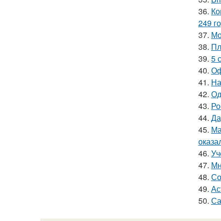
36.
Ко
249 го
37.
Мо
38.
Пл
39.
5 
40.
Оф
41.
На
42.
Од
43.
Ро
44.
Да
45.
Ма
оказа
46.
Уч
47.
Мн
48.
Со
49.
Ас
50.
Са