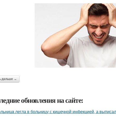
ь дальше →
ледние обновления на сайте:
льницa легла в больницу с кишечной инфекцией, а выписала