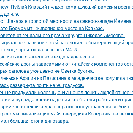
нсул Публий Клавдий пульхр, командующий римским военно
д до н. э.
ст Шахара в гористой местности на северо-западе Йемена, п
ато Бермамыт - живописное место на Кавказе.
советов от гениального врача хирурга Николая Амосова.
ициальное название этой патологии - облитерирующий бро
 солнце произошла вспышка M4. 3.
ин из самых заметных звездопадов весны.
ссийские дроны зависимыми от китайских компонентов ост
рья сагалова уже давно не Светка букина.
ленькая Афшин из Пакистана в младенчестве получила тяже
лась развернута почти на 90 градусов.
еные придумали болезнь, а ИИ начал лечить людей от нее: 
огие ищут, куда вложить деньги, чтобы они работали и при
временная техника для оперативного устранения выбоин.
трономы цивилизации майя опередили Коперника на нескол
мая большая стопа динозавра.