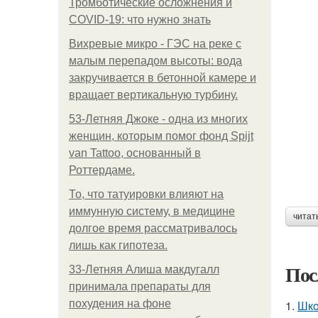
Тромботические осложнения и
COVID-19: что нужно знать
Вихревые микро - ГЭС на реке с
малым перепадом высоты: вода
закручивается в бетонной камере и
вращает вертикальную турбину.
53-Летняя Джоке - одна из многих
женщин, которым помог фонд Spijt
van Tattoo, основанный в
Роттердаме.
То, что татуировки влияют на
иммунную систему, в медицине
читат
долгое время рассматривалось
лишь как гипотеза.
Пос
33-Летняя Алиша макдугалл
принимала препараты для
похудения на фоне
1.
Шкo