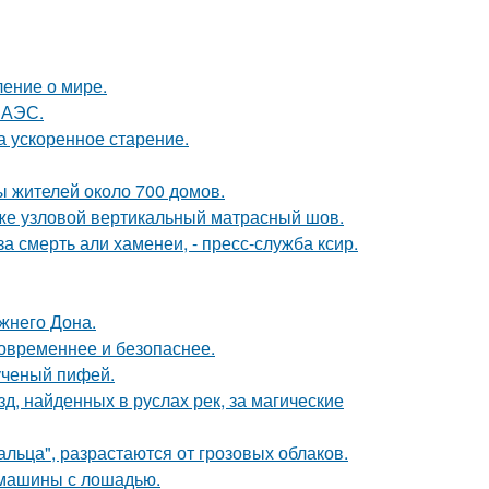
ение о мире.
 АЭС.
а ускоренное старение.
ы жителей около 700 домов.
н же узловой вертикальный матрасный шов.
 смерть али хаменеи, - пресс-служба ксир.
жнего Дона.
овременнее и безопаснее.
ученый пифей.
, найденных в руслах рек, за магические
альца", разрастаются от грозовых облаков.
 машины с лошадью.