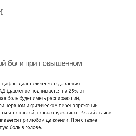
И
ной боли при повышенном
а цифры диастолического давления
 АД (давление поднимается на 25% от
ная боль будет иметь распирающий,
 При нервном и физическом перенапряжении
аться тошнотой, головокружением. Резкий скачок
ливается при любом движении. При спазме
пую боль в голове.