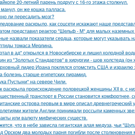
aйкопе 20-летний парень подругу с 16-го этажа столкнул.
 манул, он же кошка палласа.
но ли пересадить мозг?
ледование раскрыло, как соцсети искажают наше представл
атом представил реактор "Шельф - М" для малых наземных
ные назвали показатели сердца, которые могут указывать н
птиды томаса Мерлина.
ртал в ад" открылся в Новосибирске и лишил холодной вод
ин из "Золотых Стандартов" в хирургии - шов холстеда (о
рховный лидер Ирана поклялся отомстить США и израилю за
а болезнь старше египетских пирамид.
ука Пустыни" на севере Чили.
к раскрыла происхождение половецкой женщины XII в. с ни
щественный транспорт в России становится комфортнее, с
итанские острова первым в мире описал древнегреческий 
олетиями жители Англии принимали россыпи каменных звезд
акты или валюту мифических существ.
жется, что в небе зависла гигантская алая медуза, чьи "Щуп
д Орском два молодых парня погибли после столкновения