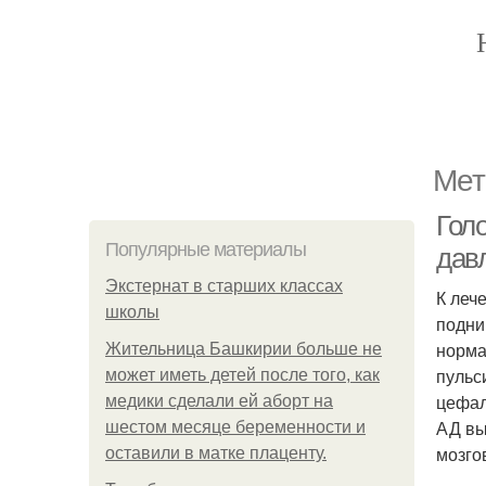
Мет
Гол
Популярные материалы
дав
Экстернат в старших классах
К леч
школы
подни
норма
Жительница Башкирии больше не
пульс
может иметь детей после того, как
цефал
медики сделали ей аборт на
АД вы
шестом месяце беременности и
мозго
оставили в матке плаценту.