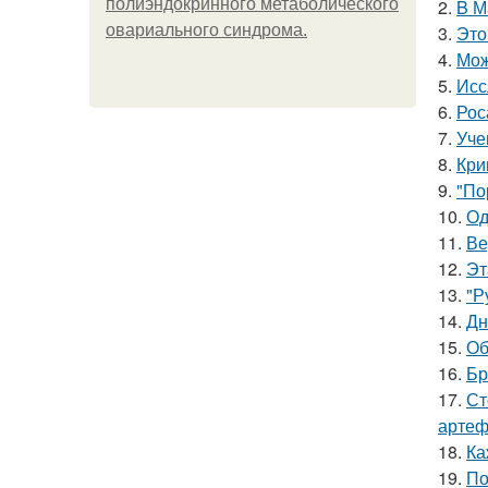
полиэндокринного метаболического
2.
B М
овариального синдрома.
3.
Это
4.
Мож
5.
Исс
6.
Рос
7.
Уче
8.
Кри
9.
"По
10.
Од
11.
Ве
12.
Эт
13.
"Р
14.
Дн
15.
Об
16.
Бр
17.
Ст
артеф
18.
Ка
19.
По