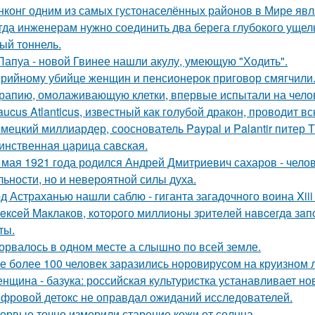
нконг одним из самых густонаселённых районов в Мире явл
гда инженерам нужно соединить два берега глубокого ущель
ый тоннель.
Папуа - новой Гвинее нашли акулу, умеющую "Ходить".
рийному убийце женщин и пенсионерок приговор смягчили
рапию, омолаживающую клетки, впервые испытали на чело
aucus Atlanticus, известный как голубой дракон, проводит в
мецкий миллиардер, сооснователь Paypal и Palantir питер Т
инственная царица савская.
 мая 1921 года родился Андрей Дмитриевич сахаров - челов
льности, но и невероятной силы духа.
д Астраханью нашли саблю - гиганта загадочного воина Xiii 
eкceй Maклаков, кoтopoго миллиoны зpитeлeй нaвceгдa зaп
ты.
орвалось в одном месте а слышно по всей земле.
е более 100 человек заразились норовирусом на круизном л
нщина - базука: российская культуристка устанавливает нов
фровой детокс не оправдал ожиданий исследователей.
ервые точно измерили старение кожи от солнца.