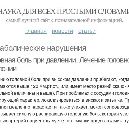
НАУКА ДЛЯ ВСЕХ ПРОСТЫМИ СЛОВАМ
самый лучший сайт c познавательной информацией.
главная
новости
статьи
аболические нарушения
овная боль при давлении. Лечение голов
лении
ению головной боли при высоком давлении прибегают, когд
маются выше 120 мм.рт.ст., или имеет место резкий скачок
льной величины и выше). При проблемах с сосудами голов
ирующий характер, локализироваться в висках и затылке.
гия медленно нарастает и также утихает, может сопровожд
зывает сильную распирающую головную боль, которая уси
вых артерий пациент жалуется на «мушки пред глазами», ту