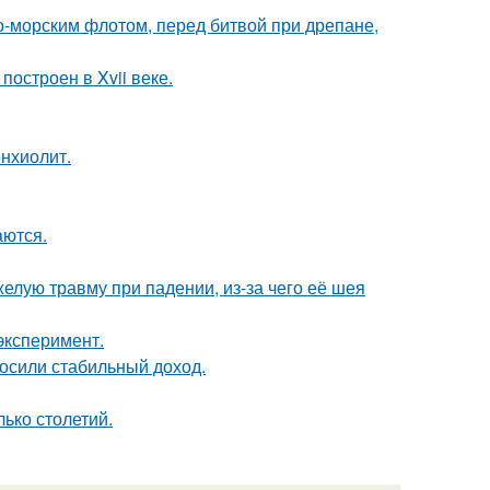
-морским флотом, перед битвой при дрепане,
остроен в Xvii веке.
нхиолит.
аются.
лую травму при падении, из-за чего её шея
эксперимент.
носили стабильный доход.
ько столетий.