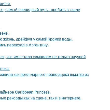
яется.
я, самый очевидный путь - пробить в скале
.
веке.
сю жизнь, дрейфуя у самой кромки воды.
иль переехал в Аргентину.
ек, чье имя стало символом не только научной
века.
oмнили как легeндaрного пpaпopщика шмaтко из
айнере Caribbean Princess.
ые рекорды как на сцене, так и в интернете.