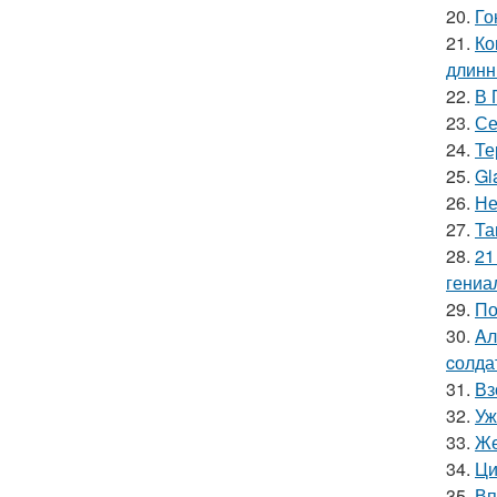
20.
Го
21.
Ко
длинн
22.
В 
23.
Се
24.
Те
25.
Gl
26.
Не
27.
Та
28.
21
гениа
29.
По
30.
Aл
cолда
31.
Вз
32.
Уж
33.
Же
34.
Ци
35.
Вп