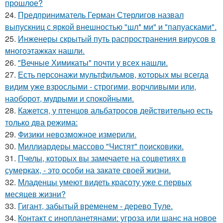
прошлое?
24.
Предприниматель Герман Стерлигов назвал
выпускниц с яркой внешностью "шл* ми" и "папуасками".
25.
Инженеры скрытый путь распространения вирусов в
многоэтажках нашли.
26.
"Вечные Химикаты" почти у всех нашли.
27.
Есть персонажи мультфильмов, которых мы всегда
видим уже взрослыми - строгими, ворчливыми или,
наоборот, мудрыми и спокойными.
28.
Кажется, у птенцов альбатросов действительно есть
только два режима:
29.
Физики невозможное измерили.
30.
Миллиардеры массово "Чистят" поисковики.
31.
Пчелы, которых вы замечаете на соцветиях в
сумерках, - это особи на закате своей жизни.
32.
Младенцы умеют видеть красоту уже с первых
месяцев жизни?
33.
Гигант, забытый временем - дерево Туле.
34.
Контакт с инопланетянами: угроза или шанс на новое