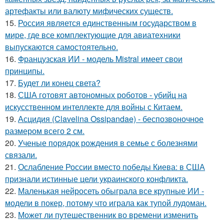
артефакты или валюту мифических существ.
15.
Россия является единственным государством в
мире, где все комплектующие для авиатехники
выпускаются самостоятельно.
16.
Французская ИИ - модель Mistral имеет свои
принципы.
17.
Будет ли конец света?
18.
США готовят автономных роботов - убийц на
искусственном интеллекте для войны с Китаем.
19.
Асцидия (Clavelina Ossipandae) - беспозвоночное
размером всего 2 см.
20.
Ученые порядок рождения в семье с болезнями
связали.
21.
Ослабление России вместо победы Киева: в США
признали истинные цели украинского конфликта.
22.
Маленькая нейросеть обыграла все крупные ИИ -
модели в покер, потому что играла как тупой лудоман.
23.
Может ли путешественник во времени изменить