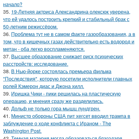
начало?
35.
19-Летняя актриса Александрина олексюк уверена,
что ей удалось построить крепкий и стабильный брак с
50-летним режиссёром.
36.
Проблема тут не в самом факте газообразования, а в
том, что в кишечных газах действительно есть водород и
метан - оба легко воспламеняются.
37.
Высшее образование снижает риск психических
расстройств: исследование.
38.
В Нью-йорке состоялась премьера фильма
"Последствия", которую посетили исполнители главных
ролей Кэмерон диас и Джона хилл.
39.
Иришка Чики - пики решилась на пластическую
операцию, и мнения сразу же разделились.
40.
Дольф не только гора мышц лундгрен.
41.
Министр обороны США пит хегсет вводил трампа в
заблуждение о ходе конфликта с Ираном - The
Washington Post.
42.
Темная материя могла образоваться благодаря