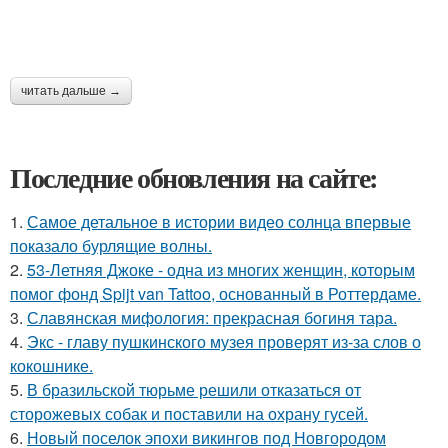
читать дальше →
Последние обновления на сайте:
1.
Самое детальное в истории видео солнца впервые
показало бурлящие волны.
2.
53-Летняя Джоке - одна из многих женщин, которым
помог фонд Spijt van Tattoo, основанный в Роттердаме.
3.
Славянская мифология: прекрасная богиня тара.
4.
Экс - главу пушкинского музея проверят из-за слов о
кокошнике.
5.
В бразильской тюрьме решили отказаться от
сторожевых собак и поставили на охрану гусей.
6.
Новый поселок эпохи викингов под Новгородом