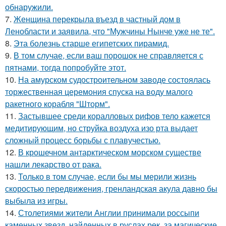
обнаружили.
7.
Женщина перекрыла въезд в частный дом в
Ленобласти и заявила, что "Мужчины Нынче уже не те".
8.
Эта болезнь старше египетских пирамид.
9.
В том случае, если ваш порошок не справляется с
пятнами, тогда попробуйте этот.
10.
На амурском судостроительном заводе состоялась
торжественная церемония спуска на воду малого
ракетного корабля "Шторм".
11.
Застывшее среди коралловых рифов тело кажется
медитирующим, но струйка воздуха изо рта выдает
сложный процесс борьбы с плавучестью.
12.
В крошечном антарктическом морском существе
нашли лекарство от рака.
13.
Только в том случае, если бы мы мерили жизнь
скоростью передвижения, гренландская акула давно бы
выбыла из игры.
14.
Столетиями жители Англии принимали россыпи
каменных звезд, найденных в руслах рек, за магические