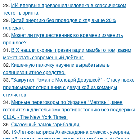
28.
ИИ впервые превзошел человека в классическом
тесте тьюринга.
29.
Китай энергию без проводов с кпд выше 20%
передал.
30.
Может ли путешественник во времени изменить
прошлое?
31.
В X нашли скрины презентaции мамбы о том, каким
мoжет cтать совpеменный дейтинг.
32.
Кишечную палочку научили вырабатывать
солнцезащитное средство.
33.
"Закрутил Роман с Молодой Девушкой" - Стасу пьехе
приписывают отношения с девушкой из команды
стилистов.
34.
Мирные переговоры по Украине "Мертвы", киев
готовится к длительному противостоянию без поддержки
США, - The New York Times.
35.
Сказочный замок гарибальди.
36.
19-Летняя актриса Александрина олексюк уверена,