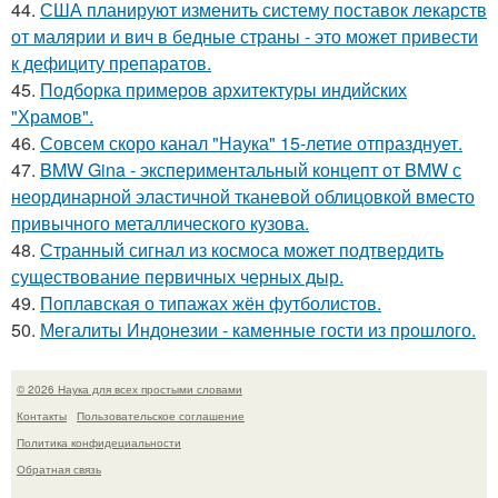
44.
США планируют изменить систему поставок лекарств
от малярии и вич в бедные страны - это может привести
к дефициту препаратов.
45.
Подборка примеров архитектуры индийских
"Храмов".
46.
Совсем скоро канал "Наука" 15-летие отпразднует.
47.
BMW Gina - экспериментальный концепт от BMW с
неординарной эластичной тканевой облицовкой вместо
привычного металлического кузова.
48.
Странный сигнал из космоса может подтвердить
существование первичных черных дыр.
49.
Поплавская о типажах жён футболистов.
50.
Мегалиты Индонезии - каменные гости из прошлого.
© 2026 Наука для всех простыми словами
Контакты
Пользовательское соглашение
Политика конфидециальности
Обратная связь