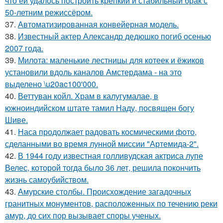
что ей удалось построить крепкий и стабильный брак с
50-летним режиссёром.
37.
Автоматизированная конвейерная модель.
38.
Известный актер Александр дедюшко погиб осенью
2007 года.
39.
Милота: маленькие лестницы для котеек и ёжиков
установили вдоль каналов Амстердама - на это
выделено \u20ac100'000.
40.
Веттуван койл. Храм в калугумалае, в
южноиндийском штате тамил Наду, посвящен богу
Шиве.
41.
Наса продолжает радовать космическими фото,
сделанными во время лунной миссии "Артемида-2".
42.
В 1944 году известная голливудская актриса лупе
Велес, которой тогда было 36 лет, решила покончить
жизнь самоубийством.
43.
Амурские столбы. Происхождение загадочных
гранитных монументов, расположенных по течению реки
амур, до сих пор вызывает споры ученых.