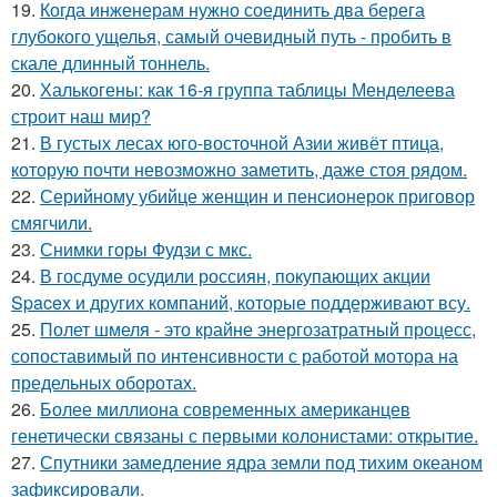
19.
Когда инженерам нужно соединить два берега
глубокого ущелья, самый очевидный путь - пробить в
скале длинный тоннель.
20.
Халькогены: как 16-я группа таблицы Менделеева
строит наш мир?
21.
В густых лесах юго-восточной Азии живёт птица,
которую почти невозможно заметить, даже стоя рядом.
22.
Серийному убийце женщин и пенсионерок приговор
смягчили.
23.
Снимки горы Фудзи с мкс.
24.
В госдуме осудили россиян, покупающих акции
Spacex и других компаний, которые поддерживают всу.
25.
Полет шмеля - это крайне энергозатратный процесс,
сопоставимый по интенсивности с работой мотора на
предельных оборотах.
26.
Более миллиона современных американцев
генетически связаны с первыми колонистами: открытие.
27.
Спутники замедление ядра земли под тихим океаном
зафиксировали.