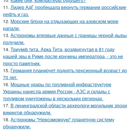
10.
Какие они, компьютеры будущего?
11.
Лидер АдГ пообещала вернуть германии российские
нефть и газ.
12.
Морские блохи на отдыхающих на азовском море
напали.
13.
Астрономы впервые данные с границы черной дыры
получили.
14.
Триумф тита. Арка Тита, воздвигнутая в 81 году
нашей эры в Риме после кончины императора, - это не
просто памятник.
15.
Германия планирует поднять пенсионный возраст до
70 лет.
16.
Мощные удары по топливной инфраструктуре
Украины нанесла армия России - АЗС и склады с
топливом уничтожены в нескольких регионах.
17.
В ленинградской области археологи могильник эпохи
викингов обнаружили.
18.
Астрономы "Невозможную" планетную систему
обнаружили.