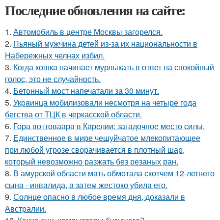
Последние обновления на сайте:
1.
Автомобиль в центре Москвы загорелся.
2.
Пьяный мужчина детей из-за их национальности в
Набережных челнах избил.
3.
Когда кошка начинает мурлыкать в ответ на спокойный
голос, это не случайность.
4.
Бетонный мост напечатали за 30 минут.
5.
Укpaинца мобилизовали несмотря на четыре года
бегства от ТЦК в черкасской области.
6.
Гора воттоваара в Карелии: загадочное место силы.
7.
Единственное в мире чешуйчатое млекопитающее
при любой угрозе сворачивается в плотный шар,
который невозможно разжать без резаных ран.
8.
В амурской области мать обмотала скотчем 12-летнего
сына - инвалида, а затем жестоко убила его.
9.
Солнце опасно в любое время дня, доказали в
Австралии.