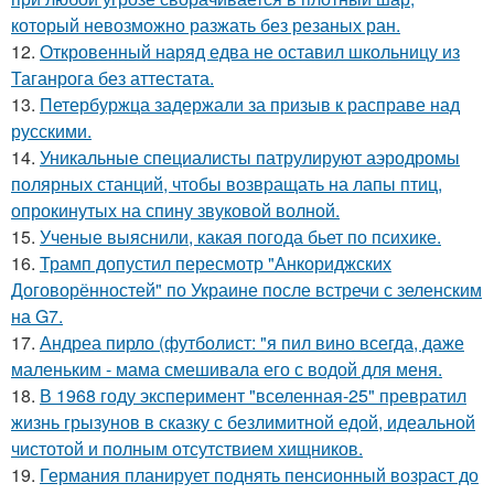
который невозможно разжать без резаных ран.
12.
Откровенный наряд едва не оставил школьницу из
Таганрога без аттестата.
13.
Петербуржца задержали за призыв к расправе над
русскими.
14.
Уникальные специалисты патрулируют аэродромы
полярных станций, чтобы возвращать на лапы птиц,
опрокинутых на спину звуковой волной.
15.
Ученые выяснили, какая погода бьет по психике.
16.
Трамп допустил пересмотр "Анкориджских
Договорённостей" по Украине после встречи с зеленским
на G7.
17.
Андреа пирло (футболист: "я пил вино всегда, даже
маленьким - мама смешивала его с водой для меня.
18.
В 1968 году эксперимент "вселенная-25" превратил
жизнь грызунов в сказку с безлимитной едой, идеальной
чистотой и полным отсутствием хищников.
19.
Германия планирует поднять пенсионный возраст до