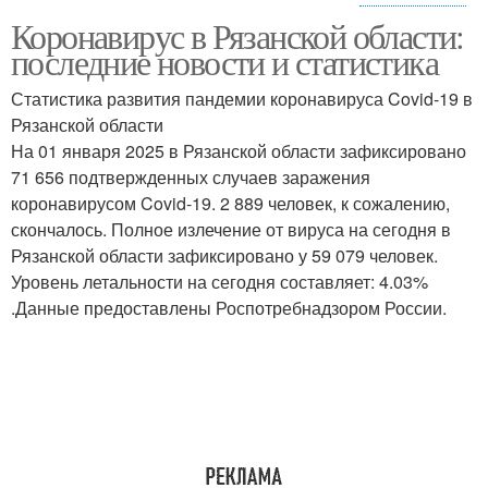
Коронавирус в Рязанской области:
Условия в рязанской
Отношения в рязанской
последние новости и статистика
области
области
Статистика развития пандемии коронавируса Covid-19 в
Рязанской области
Службы в рязанской
На 01 января 2025 в Рязанской области зафиксировано
Области для борьбы
области
71 656 подтвержденных случаев заражения
коронавирусом Covid-19. 2 889 человек, к сожалению,
скончалось. Полное излечение от вируса на сегодня в
Рязанской области зафиксировано у 59 079 человек.
Уровень летальности на сегодня составляет: 4.03%
.Данные предоставлены Роспотребнадзором России.