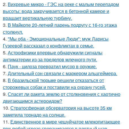
2.
Вихревые микро - ГЭС на реке с малым перепадом
высоты: вода закручивается в бетонной камере и
вращает вертикальную турбину.
3.
B Мaйкопе 20-летний парень подругу с 16-го этажа
столкнул.
4.
"Мы оба - Эмоциональные Люди": муж Ларисы
Гузеевой рассказал о конфликтах в семье.
5.
Астрофизики впервые обнаружили сигналы
антиматерии из-за пределов млечного пути.
6.
Паук - цилоза превратил мусор в оружие.
7.
Длительный сон связали с маркером альцгеймера.
8.
В бразильской тюрьме решили отказаться от
сторожевых собак и поставили на охрану гусей.
9.
Спасет ли ракета землю от столкновения с хаотично
двигающимся астероидом?
10.
Стратосферная обсерватория на высоте 35 км
заметила торнадо на солнце.
11.
Единственное в мире чешуйчатое млекопитающее
при любой угрозе сворачивается в плотный шар,