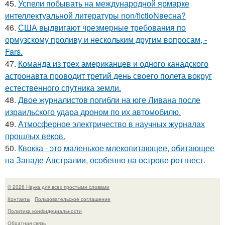
45.
Успели побывать на международной ярмарке
интеллектуальной литературы non/fictioNвесна?
46.
США выдвигают чрезмерные требования по
ормузскому проливу и нескольким другим вопросам, -
Fars.
47.
Команда из трех американцев и одного канадского
астронавта проводит третий день своего полета вокруг
естественного спутника земли.
48.
Двое журналистов погибли на юге Ливана после
израильского удара дроном по их автомобилю.
49.
Атмосферное электричество в научных журналах
прошлых веков.
50.
Квокка - это маленькое млекопитающее, обитающее
на Западе Австралии, особенно на острове роттнест.
© 2026 Наука для всех простыми словами
Контакты
Пользовательское соглашение
Политика конфидециальности
Обратная связь