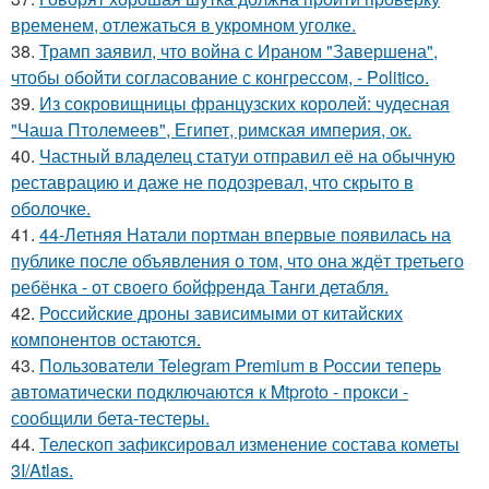
временем, отлежаться в укромном уголке.
38.
Трамп заявил, что война с Ираном "Завершена",
чтобы обойти согласование с конгрессом, - Politico.
39.
Из сокровищницы французских королей: чудесная
"Чаша Птолемеев", Египет, римская империя, ок.
40.
Частный владелец статуи отправил её на обычную
реставрацию и даже не подозревал, что скрыто в
оболочке.
41.
44-Летняя Натали портман впервые появилась на
публике после объявления о том, что она ждёт третьего
ребёнка - от своего бойфренда Танги детабля.
42.
Российские дроны зависимыми от китайских
компонентов остаются.
43.
Пользователи Telegram Premium в России теперь
автоматически подключаются к Mtproto - прокси -
сообщили бета-тестеры.
44.
Телескоп зафиксировал изменение состава кометы
3I/Atlas.