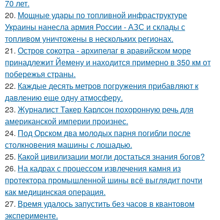
70 лет.
20.
Мощные удары по топливной инфраструктуре
Украины нанесла армия России - АЗС и склады с
топливом уничтожены в нескольких регионах.
21.
Остров сокотра - архипелаг в аравийском море
принадлежит Йемену и находится примерно в 350 км от
побережья страны.
22.
Каждые десять метров погружения прибавляют к
давлению еще одну атмосферу.
23.
Журналист Такер Карлсон похоронную речь для
американской империи произнес.
24.
Под Орском два молодых парня погибли после
столкновения машины с лошадью.
25.
Какой цивилизации могли достаться знания богов?
26.
На кадрах с процессом извлечения камня из
протектора промышленной шины всё выглядит почти
как медицинская операция.
27.
Время удалось запустить без часов в квантовом
эксперименте.