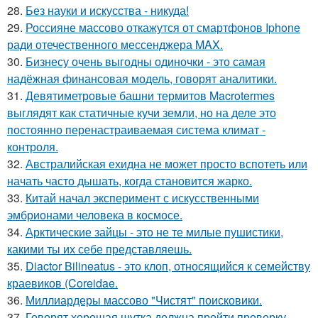
28.
Без науки и искусства - никуда!
29.
Россияне массово откажутся от смартфонов Iphone
ради отечественного мессенджера MAX.
30.
Бизнесу очень выгодны одиночки - это самая
надёжная финансовая модель, говорят аналитики.
31.
Девятиметровые башни термитов Macrotermes
выглядят как статичные кучи земли, но на деле это
постоянно перенастраиваемая система климат -
контроля.
32.
Австралийская ехидна не может просто вспотеть или
начать часто дышать, когда становится жарко.
33.
Китай начал эксперимент с искусственными
эмбрионами человека в космосе.
34.
Арктические зайцы - это не те милые пушистики,
какими ты их себе представляешь.
35.
Diactor Bilineatus - это клоп, относящийся к семейству
краевиков (Coreidae.
36.
Миллиардеры массово "Чистят" поисковики.
37.
Говорят хорошая шутка должна пройти проверку