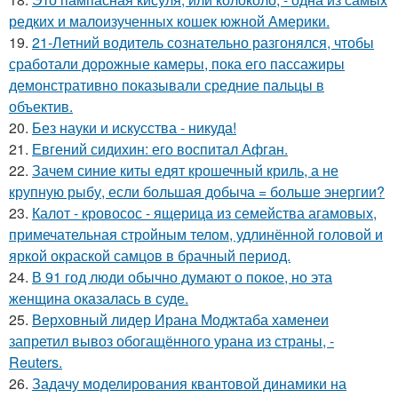
редких и малоизученных кошек южной Америки.
19.
21-Летний водитель сознательно разгонялся, чтобы
сработали дорожные камеры, пока его пассажиры
демонстративно показывали средние пальцы в
объектив.
20.
Без науки и искусства - никуда!
21.
Евгений сидихин: его воспитал Афган.
22.
Зачем синие киты едят крошечный криль, а не
крупную рыбу, если большая добыча = больше энергии?
23.
Калот - кровосос - ящерица из семейства агамовых,
примечательная стройным телом, удлинённой головой и
яркой окраской самцов в брачный период.
24.
В 91 год люди обычно думают о покое, но эта
женщина оказалась в суде.
25.
Верховный лидер Ирана Моджтаба хаменеи
запретил вывоз обогащённого урана из страны, -
Reuters.
26.
Задачу моделирования квантовой динамики на