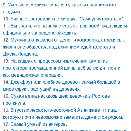
9.
Ученые измерили эмпатию у крыс и сравнили их с
людьми.
10.
Ученые заставили клетки рака "Самоуничтожаться".
11.
Вы знали, что на земле есть остров змей, куда людям
официально запрещено заходить.
12.
Мужчина отказался от денег и комфорта, стремясь к
жизни вне общества под влиянием идей толстого и
Джека Лондона.
13.
На кадрах с процессом извлечения камня из
протектора промышленной шины всё выглядит почти
как медицинская операция.
14.
Джекфрут или хлебное дерево - самый большой в
мире фрукт, растущий на деревьях.
15.
Сухая ветка насквозь шею девочке в Ростове
проткнула.
16.
В густых лесах юго-восточной Азии живёт птица,
которую почти невозможно заметить, даже стоя рядом.
17.
Самый умный из актёров.
18.
Это пампасная кисуля, или колоколо, - одна из самых