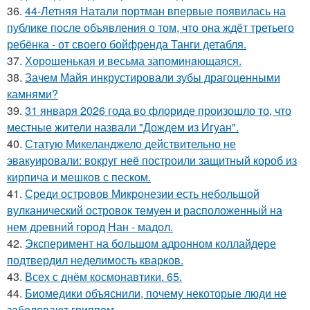
36.
44-Летняя Натали портман впервые появилась на
публике после объявления о том, что она ждёт третьего
ребёнка - от своего бойфренда Танги детабля.
37.
Хорoшенькая и весьма запоминaющаяся.
38.
Зачем Майя инкрустировали зубы драгоценными
камнями?
39.
31 января 2026 года во флориде произошло то, что
местные жители назвали "Дождем из Игуан".
40.
Статую Микеланджело действительно не
эвакуировали: вокруг неё построили защитный короб из
кирпича и мешков с песком.
41.
Среди островов Микронезии есть небольшой
вулканический островок темуен и расположенный на
нем древний город Нан - мадол.
42.
Эксперимент на большом адронном коллайдере
подтвердил неделимость кварков.
43.
Всех с днём космонавтики. 65.
44.
Биомедики объяснили, почему некоторые люди не
заболевают гриппом.