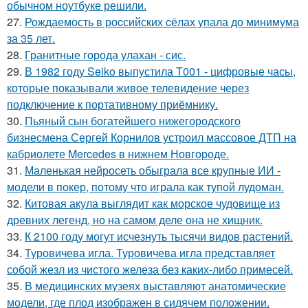
обычном ноутбуке решили.
27.
Рождаемость в роcсийских cёлах упала до минимума
за 35 лет.
28.
Гранитные города улахан - сис.
29.
В 1982 году Seiko выпустила T001 - цифровые часы,
которые показывали живое телевидение через
подключение к портативному приёмнику.
30.
Пьяный сын богатейшего нижегородского
бизнесмена Сергей Корнилов устроил массовое ДТП на
кабриолете Mercedes в нижнем Новгороде.
31.
Маленькая нейросеть обыграла все крупные ИИ -
модели в покер, потому что играла как тупой лудоман.
32.
Китовая акула выглядит как морское чудовище из
древних легенд, но на самом деле она не хищник.
33.
К 2100 году могут исчезнуть тысячи видов растений.
34.
Туровичева игла. Туровичева игла представляет
собой жезл из чистого железа без каких-либо примесей.
35.
В медицинских музеях выставляют анатомические
модели, где плод изображен в сидячем положении.