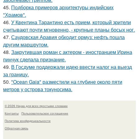
45.
Подборка примеров архитектуры индийских
"Храмов".
46.
У Квентина Тарантино есть прием, который зрители
считывают почти мгновенно, - крупные планы босых ног.
47.
Саудовская Аравия обходит ормуз: нефть пошла
другим маршрутом.
48.
Закрутившая роман с актером - иностранцем Ирина
пинчук сделала признание.
49.
В Госдуме поддержали идею ввести налог на выезд
за границу.
50.
"Ocean Gaia" разместили на глубине около пяти
метров у острова токуносима.
© 2026 Наука для всех простыми словами
Контакты
Пользовательское соглашение
Политика конфидециальности
Обратная связь