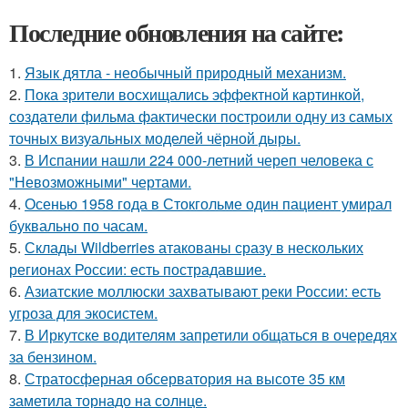
Последние обновления на сайте:
1.
Язык дятла - необычный природный механизм.
2.
Пока зрители восхищались эффектной картинкой,
создатели фильма фактически построили одну из самых
точных визуальных моделей чёрной дыры.
3.
В Испании нашли 224 000-летний череп человека с
"Невозможными" чертами.
4.
Осенью 1958 года в Стокгольме один пациент умирал
буквально по часам.
5.
Склады Wildberries атакованы сразу в нескольких
регионах России: есть пострадавшие.
6.
Азиатские моллюски захватывают реки России: есть
угроза для экосистем.
7.
В Иркутске водителям запретили общаться в очередях
за бензином.
8.
Стратосферная обсерватория на высоте 35 км
заметила торнадо на солнце.