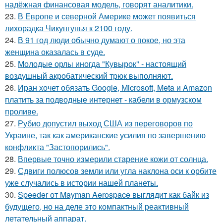
надёжная финансовая модель, говорят аналитики.
23.
В Европе и северной Америке может появиться
лихорадка Чикунгунья к 2100 году.
24.
В 91 год люди обычно думают о покое, но эта
женщина оказалась в суде.
25.
Молодые орлы иногда "Кувырок" - настоящий
воздушный акробатический трюк выполняют.
26.
Иран хочет обязать Google, Microsoft, Meta и Amazon
платить за подводные интернет - кабели в ормузском
проливе.
27.
Рубио допустил выход США из переговоров по
Украине, так как американские усилия по завершению
конфликта "Застопорились".
28.
Впервые точно измерили старение кожи от солнца.
29.
Сдвиги полюсов земли или угла наклона оси к орбите
уже случались в истории нашей планеты.
30.
Speeder от Mayman Aerospace выглядит как байк из
будущего, но на деле это компактный реактивный
летательный аппарат.