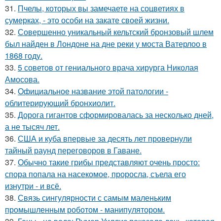
31.
Пчелы, которых вы замечаете на соцветиях в
сумерках, - это особи на закате своей жизни.
32.
Совершенно уникальный кельтский бронзовый шлем
был найден в Лондоне на дне реки у моста Ватерлоо в
1868 году.
33.
5 советов от гениального врача хирурга Николая
Амосова.
34.
Официальное название этой патологии -
облитерирующий бронхиолит.
35.
Дорога гигантов сформировалась за несколько дней,
а не тысяч лет.
36.
США и куба впервые за десять лет провернули
тайный раунд переговоров в Гаване.
37.
Обычно такие грибы представляют очень просто:
спора попала на насекомое, проросла, съела его
изнутри - и всё.
38.
Связь сингулярности с самым маленьким
промышленным роботом - манипулятором.