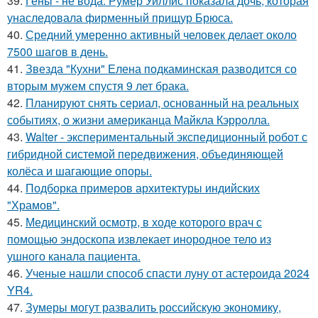
39.
Гены - не вода: Румер Уиллис показала дочь, которая
унаследовала фирменный прищур Брюса.
40.
Средний умеренно активный человек делает около
7500 шагов в день.
41.
Звезда "Кухни" Елена подкаминская разводится со
вторым мужем спустя 9 лет брака.
42.
Планируют снять сериал, основанный на реальных
событиях, о жизни американца Майкла Кэрролла.
43.
Walter - экспериментальный экспедиционный робот с
гибридной системой передвижения, объединяющей
колёса и шагающие опоры.
44.
Подборка примеров архитектуры индийских
"Храмов".
45.
Медицинский осмотр, в ходе которого врач с
помощью эндоскопа извлекает инородное тело из
ушного канала пациента.
46.
Ученые нашли способ спасти луну от астероида 2024
YR4.
47.
Зумеры могут развалить российскую экономику,