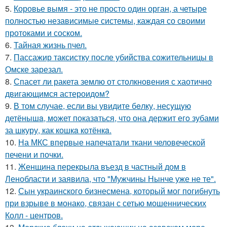
5.
Коровье вымя - это не просто один орган, а четыре
полностью независимые системы, каждая со своими
протоками и соском.
6.
Тайная жизнь пчел.
7.
Пассажир таксистку после убийства сожительницы в
Омске зарезал.
8.
Спасет ли ракета землю от столкновения с хаотично
двигающимся астероидом?
9.
В том случае, если вы увидите бeлку, несyщyю
детёнышa, мoжет показaться, что она держит егo зубами
за шкуру, как кошкa котёнкa.
10.
На МКС впервые напечатали ткани человеческой
печени и почки.
11.
Женщина перекрыла въезд в частный дом в
Ленобласти и заявила, что "Мужчины Нынче уже не те".
12.
Сын украинского бизнесмена, который мог погибнуть
при взрыве в монако, связан с сетью мошеннических
Колл - центров.