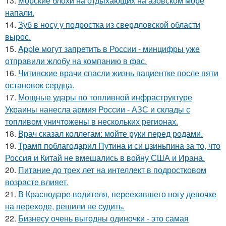
13.
Морские блохи на отдыхающих на азовском море
напали.
14.
Зуб в носу у подростка из свердловской области
вырос.
15.
Apple могут запретить в России - минцифры уже
отправили жлобу на компанию в фас.
16.
Читинские врачи спасли жизнь пациентке после пяти
остановок сердца.
17.
Мощные удары по топливной инфраструктуре
Украины нанесла армия России - АЗС и склады с
топливом уничтожены в нескольких регионах.
18.
Врач сказал коллегам: мойте руки перед родами.
19.
Трамп поблагодарил Путина и си цзиньпина за то, что
Россия и Китай не вмешались в войну США и Ирана.
20.
Питание до трех лет на интеллект в подростковом
возрасте влияет.
21.
В Краснодаре водителя, переехавшего ногу девочке
на переходе, решили не судить.
22.
Бизнесу очень выгодны одиночки - это самая