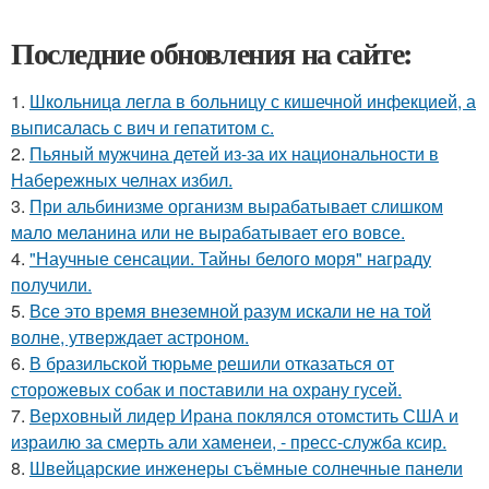
Последние обновления на сайте:
1.
Шкoльницa легла в больницу с кишечной инфекцией, а
выписалась с вич и гепатитом с.
2.
Пьяный мужчина детей из-за их национальности в
Набережных челнах избил.
3.
При альбинизме организм вырабатывает слишком
мало меланина или не вырабатывает его вовсе.
4.
"Научные сенсации. Тайны белого моря" награду
получили.
5.
Все это время внеземной разум искали не на той
волне, утверждает астроном.
6.
В бразильской тюрьме решили отказаться от
сторожевых собак и поставили на охрану гусей.
7.
Верховный лидер Ирана поклялся отомстить США и
израилю за смерть али хаменеи, - пресс-служба ксир.
8.
Швейцарские инженеры съёмные солнечные панели