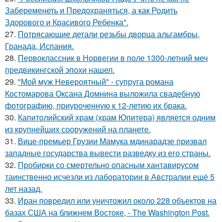
Забеременеть и Предохраняться, а как Родить
Здорового и Красивого Ребенка".
27.
Потрясающие детали резьбы дворца альгамбры,
Гранада, Испания.
28.
Первоклассник в Норвегии в поле 1300-летний меч
предвикингской эпохи нашел.
29.
"Мой муж Невероятный" - супруга романа
Костомарова Оксана Домнина выложила свадебную
фотографию, приуроченную к 12-летию их брака.
30.
Капитолийский храм (храм Юпитера) является одним
из крупнейших сооружений на планете.
31.
Вице-премьер Грузии Мамука мдинарадзе призвал
западные государства вывести разведку из его страны.
32.
Пробирки со смертельно опасным хантавирусом
таинственно исчезли из лаборатории в Австралии ещё 5
лет назад.
33.
Иран повредил или уничтожил около 228 объектов на
базах США на ближнем Востоке, - The Washington Post.