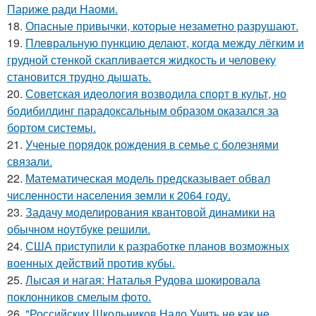
Париже ради Наоми.
18.
Опасные привычки, которые незаметно разрушают.
19.
Плевральную пункцию делают, когда между лёгким и
грудной стенкой скапливается жидкость и человеку
становится трудно дышать.
20.
Советская идеология возводила спорт в культ, но
бодибилдинг парадоксальным образом оказался за
бортом системы.
21.
Ученые порядок рождения в семье с болезнями
связали.
22.
Математическая модель предсказывает обвал
численности населения земли к 2064 году.
23.
Задачу моделирования квантовой динамики на
обычном ноутбуке решили.
24.
США приступили к разработке планов возможных
военных действий против кубы.
25.
Лысая и нагая: Наталья Рудова шокировала
поклонников смелым фото.
26.
"Российских Школьников Надо Учить не как не