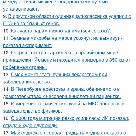
между активными железнодорожными путями
устанавливают.
9.
В иркутской области одиннадцатиклассника удалили с
ЕГЭ из-за "Умных" очков.
10.
Как часто парам нужно заниматься сексом?
11.
Земные микробы на марсе усохнут, но выживут -
показал эксперимент.
12.
Остров сокотра - архипелаг в аравийском море
принадлежит Йемену и находится примерно в 350 км от
побережья страны.
13.
Смех может стать лучшим лекарством при
заболеваниях легких.
14.
В Петербурге арестовали врача, обвиняемого в
домогательствах к несовершеннолетней пациентке.
15.
Измерение космических лучей на МКС повергло в
замешательство физиков.
16.
С 2000 года миграция резко усилилась: ИИ показал,
откуда и куда едут люди.
17.
Майкл джексон сорвал тридцать модных показов в