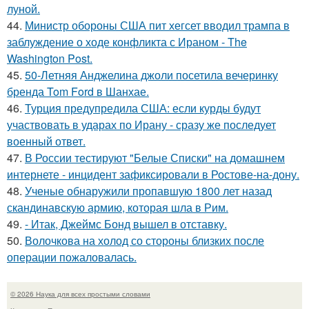
луной.
44.
Министр обороны США пит хегсет вводил трампа в
заблуждение о ходе конфликта с Ираном - The
Washington Post.
45.
50-Летняя Анджелина джоли посетила вечеринку
бренда Tom Ford в Шанхае.
46.
Турция предупредила США: если курды будут
участвовать в ударах по Ирану - сразу же последует
военный ответ.
47.
В России тестируют "Белые Списки" на домашнем
интернете - инцидент зафиксировали в Ростове-на-дону.
48.
Ученые обнаружили пропавшую 1800 лет назад
скандинавскую армию, которая шла в Рим.
49.
- Итак, Джеймс Бонд вышел в отставку.
50.
Волочкова на холод со стороны близких после
операции пожаловалась.
© 2026 Наука для всех простыми словами