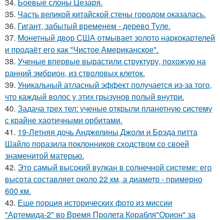
34.
Боевые слоны Цезаря.
35.
Часть великой китайской стены городом оказалась.
36.
Гигант, забытый временем - дерево Туле.
37.
Монетный двор США отмывает золото наркокартелей
и продаёт его как "Чистое Американское".
38.
Ученые впервые вырастили структуру, похожую на
ранний эмбрион, из стволовых клеток.
39.
Уникальный атласный эффект получается из-за того,
что каждый волос у этих грызунов полый внутри.
40.
Задача трех тел: ученые открыли планетную систему
с крайне хаотичными орбитами.
41.
19-Летняя дочь Анджелины Джоли и Брэда питта
Шайло поразила поклонников сходством со своей
знаменитой матерью.
42.
Это самый высокий вулкан в солнечной системе: его
высота составляет около 22 км, а диаметр - примерно
600 км.
43.
Еще порция исторических фото из миссии
"Артемида-2" во Время Пролета Корабля"Орион" за