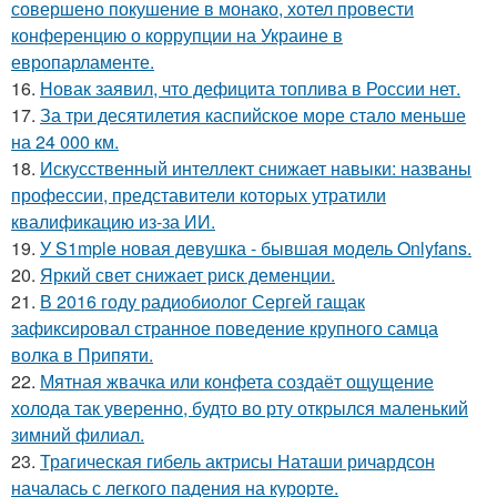
совершено покушение в монако, хотел провести
конференцию о коррупции на Украине в
европарламенте.
16.
Новак заявил, что дефицита топлива в России нет.
17.
За три десятилетия каспийское море стало меньше
на 24 000 км.
18.
Искусственный интеллект снижает навыки: названы
профессии, представители которых утратили
квалификацию из-за ИИ.
19.
У S1mple новая девушка - бывшая модель Onlyfans.
20.
Яркий свет снижает риск деменции.
21.
В 2016 году радиобиолог Сергей гащак
зафиксировал странное поведение крупного самца
волка в Припяти.
22.
Мятная жвачка или конфета создаёт ощущение
холода так уверенно, будто во рту открылся маленький
зимний филиал.
23.
Трагическая гибель актрисы Наташи ричардсон
началась с легкого падения на курорте.