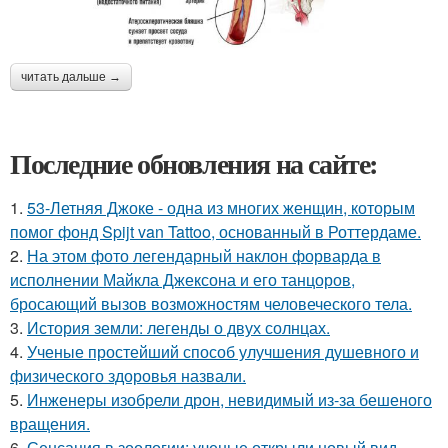
читать дальше →
Последние обновления на сайте:
1.
53-Летняя Джоке - одна из многих женщин, которым
помог фонд Spijt van Tattoo, основанный в Роттердаме.
2.
На этом фото легендарный наклон форварда в
исполнении Майкла Джексона и его танцоров,
бросающий вызов возможностям человеческого тела.
3.
История земли: легенды о двух солнцах.
4.
Ученые простейший способ улучшения душевного и
физического здоровья назвали.
5.
Инженеры изобрели дрон, невидимый из-за бешеного
вращения.
6.
Сенсация в зоологии: ученые открыли новый вид