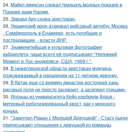
24.
Майкл джексон сорвал тридцать модных показов в
Париже ради Наоми.
25.
Эдвард бил снова аpестован.
26.
Украинский дрон атаковал рейсовый автобус Москва
- Симферополь в Енакиево, есть погибшие и
пострадавшие, - власти ДНР.
27.
Знаменитейшая и культовая фотография
кабриолета, чаще всего её подписывают "Неловкий
Момент в Лос-анджелесе, США, 1959 г.".
28.
В нижегородской области арестован мужчина,
подозреваемый в нападении на 11-летнюю девочку.
29.
В Китае еще со времен династии восточная хань
рисовые поля не просто засевают, а заселяют птицами.
30.
Японцы из университета Кейо изобрели Arque -
метровый роботизированный хвост, как у морского
конька.
31.
"Закрутил Роман с Молодой Девушкой" - Стасу пьехе
приписывают отношения с девушкой из команды
стилистов.