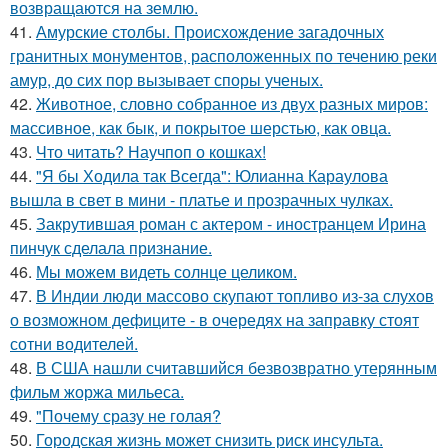
возвращаются на землю.
41.
Амурские столбы. Происхождение загадочных
гранитных монументов, расположенных по течению реки
амур, до сих пор вызывает споры ученых.
42.
Животное, словно собранное из двух разных миров:
массивное, как бык, и покрытое шерстью, как овца.
43.
Что читать? Научпоп о кошках!
44.
"Я бы Ходила так Всегда": Юлианна Караулова
вышла в свет в мини - платье и прозрачных чулках.
45.
Закрутившая роман с актером - иностранцем Ирина
пинчук сделала признание.
46.
Мы можем видеть солнце целиком.
47.
В Индии люди массово скупают топливо из-за слухов
о возможном дефиците - в очередях на заправку стоят
сотни водителей.
48.
В США нашли считавшийся безвозвратно утерянным
фильм жоржа мильеса.
49.
"Почему сразу не голая?
50.
Городская жизнь может снизить риск инсульта.