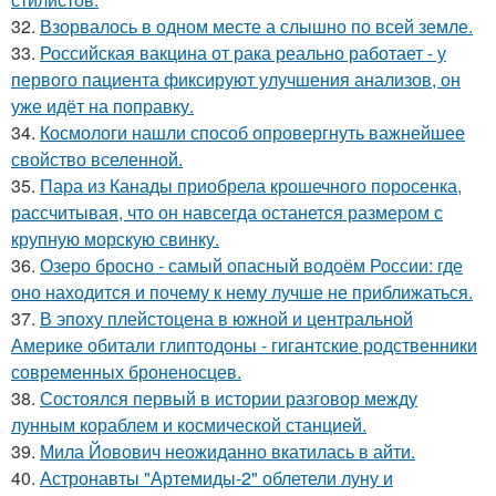
32.
Взорвалось в одном месте а слышно по всей земле.
33.
Российская вакцина от рака реально работает - у
первого пациента фиксируют улучшения анализов, он
уже идёт на поправку.
34.
Космологи нашли способ опровергнуть важнейшее
свойство вселенной.
35.
Пара из Канады приобрела крошечного поросенка,
рассчитывая, что он навсегда останется размером с
крупную морскую свинку.
36.
Озеро бросно - самый опасный водоём России: где
оно находится и почему к нему лучше не приближаться.
37.
В эпоху плейстоцена в южной и центральной
Америке обитали глиптодоны - гигантские родственники
современных броненосцев.
38.
Состоялся первый в истории разговор между
лунным кораблем и космической станцией.
39.
Мила Йовович неожиданно вкатилась в айти.
40.
Астронавты "Артемиды-2" облетели луну и