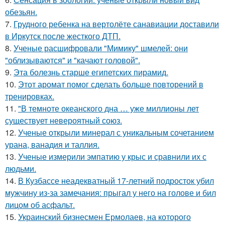
обезьян.
7.
Грудного ребенка на вертолёте санавиации доставили
в Иркутск после жесткого ДТП.
8.
Ученые расшифровали "Мимику" шмелей: они
"облизываются" и "качают головой".
9.
Эта болезнь старше египетских пирамид.
10.
Этот аромат помог сделать больше повторений в
тренировках.
11.
"В темноте океанского дна … уже миллионы лет
существует невероятный союз.
12.
Ученые открыли минерал с уникальным сочетанием
урана, ванадия и таллия.
13.
Ученые измерили эмпатию у крыс и сравнили их с
людьми.
14.
В Кузбассе неадекватный 17-летний подросток убил
мужчину из-за замечания: прыгал у него на голове и бил
лицом об асфальт.
15.
Украинский бизнесмен Ермолаев, на которого